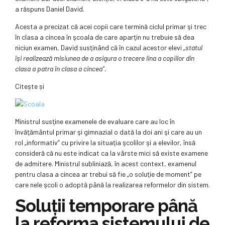
a răspuns Daniel David.
Acesta a precizat că acei copii care termină ciclul primar şi trec
în clasa a cincea în şcoala de care aparţin nu trebuie să dea
niciun examen, David susţinând că în cazul acestor elevi
„statul
îşi realizează misiunea de a asigura o trecere lina a copiilor din
clasa a patra în clasa a cincea”.
Citește și
Ministrul susţine examenele de evaluare care au loc în
învăţământul primar şi gimnazial o dată la doi ani şi care au un
rol „informativ” cu privire la situaţia şcolilor şi a elevilor, însă
consideră că nu este indicat ca la vârste mici să existe examene
de admitere. Ministrul subliniază, în acest context, examenul
pentru clasa a cincea ar trebui să fie „o soluţie de moment” pe
care nele şcoli o adoptă până la realizarea reformelor din sistem.
Soluţii temporare până
la reforma sistemului de