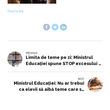
Source link
PREVIOUS
Limita de teme pe zi: Ministrul
Educației spune STOP excesului și
oferă soluții clare pentru părinți
NEXT
Ministrul Educației: Nu ar trebui
ca elevii să aibă teme care să
cumuleze mai mult de două ore
pe zi. VIDEO