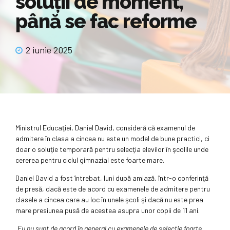
soluţii de moment,
până se fac reforme
2 iunie 2025
Ministrul Educaţiei, Daniel David, consideră că examenul de
admitere în clasa a cincea nu este un model de bune practici, ci
doar o soluţie temporară pentru selecţia elevilor în şcolile unde
cererea pentru ciclul gimnazial este foarte mare.
Daniel David a fost întrebat, luni după amiază, într-o conferinţă
de presă, dacă este de acord cu examenele de admitere pentru
clasele a cincea care au loc în unele şcoli şi dacă nu este prea
mare presiunea pusă de acestea asupra unor copii de 11 ani.
„Eu nu sunt de acord în general cu examenele de selecţie foarte