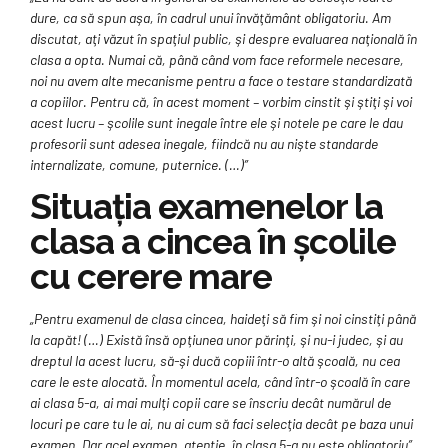
dure, ca să spun aşa, în cadrul unui învăţământ obligatoriu. Am
discutat, aţi văzut în spaţiul public, şi despre evaluarea naţională în
clasa a opta. Numai că, până când vom face reformele necesare,
noi nu avem alte mecanisme pentru a face o testare standardizată
a copiilor. Pentru că, în acest moment – vorbim cinstit şi ştiţi şi voi
acest lucru – şcolile sunt inegale între ele şi notele pe care le dau
profesorii sunt adesea inegale, fiindcă nu au nişte standarde
internalizate, comune, puternice. (…)”
Situaţia examenelor la
clasa a cincea în şcolile
cu cerere mare
„Pentru examenul de clasa cincea, haideţi să fim şi noi cinstiţi până
la capăt! (…) Există însă opţiunea unor părinţi, şi nu-i judec, şi au
dreptul la acest lucru, să-şi ducă copiii într-o altă şcoală, nu cea
care le este alocată. În momentul acela, când într-o şcoală în care
ai clasa 5-a, ai mai mulţi copii care se înscriu decât numărul de
locuri pe care tu le ai, nu ai cum să faci selecţia decât pe baza unui
examen. Dar acel examen, atenţie, în clasa 5-a nu este obligatoriu”,