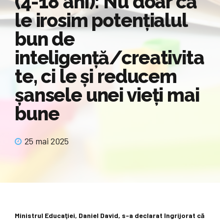
(4-18 ani): Nu doar că
le irosim potenţialul
bun de
inteligenţă/creativita
te, ci le şi reducem
şansele unei vieţi mai
bune
25 mai 2025
Ministrul Educaţiei, Daniel David, s-a declarat îngrijorat că