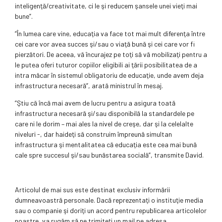
inteligenţă/creativitate, ci le şi reducem şansele unei vieţi mai
bune”.
”În lumea care vine, educaţia va face tot mai mult diferenţa între
cei care vor avea succes şi/sau o viaţă bună şi cei care vor fi
pierzători. De aceea, vă încurajez pe toţi să vă mobilizaţi pentru a
le putea oferi tuturor copiilor eligibili ai ţării posibilitatea de a
intra măcar în sistemul obligatoriu de educaţie, unde avem deja
infrastructura necesară”, arată ministrul în mesaj.
”Ştiu că încă mai avem de lucru pentru a asigura toată
infrastructura necesară şi/sau disponibilă la standardele pe
care ni le dorim – mai ales la nivel de creşe, dar şi la celelalte
niveluri -, dar haideţi să construim împreună simultan
infrastructura şi mentalitatea că educaţia este cea mai bună
cale spre succesul şi/sau bunăstarea socială”, transmite David.
Articolul de mai sus este destinat exclusiv informării
dumneavoastră personale. Dacă reprezentaţi o instituţie media
sau o companie şi doriţi un acord pentru republicarea articolelor
noastre, va rugăm să ne trimiteţi un mail pe adresa