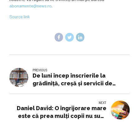
abonamente@news.ro
.
Source link
PREVIOUS
De luni încep înscrierile la
grădiniță, creșă și servicii de
educație timpurie. Ce trebuie să
știe părinții
NEXT
Daniel David: O îngrijorare mare
este că prea mulţi copii nu sunt
parte a sistemului de educaţie
care e acum obligatoriu