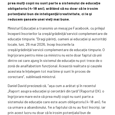
prea mulţi copii nu sunt parte a sistemului de educaţie
obligatoriu (4-18 ani), arătând că nu doar că le irosim
potenţialul bun de inteligenţă/creativitate, ci le şi
reducem şansele unei vieţi mai bune.
Ministurl Educaţiei a transmis un mesaj pe Facebook, cu prilejul
începerii înscrierilor la creşă/grădiniţă/servicii complementare de
educaţie timpurie. ”Dragi părinţi, oameni ai educaţiei şi autorităţi
locale, luni, 26 mai 2026, încep înscrierile la
creşă/grădiniţă/servicii complementare de educaţie timpurie. O
îngrijorare pentru mine ca ministru nu este doar faptul că unii
dintre cei care ajung în sistemul de educaţie nu pot trece de o
zonă de analfabetism funcţional. Această realitate şi cauzele
acesteia le înţelegem tot mai bine şi sunt în proces de
corectare”, subliniază ministrul.
Daniel David precizeză că, ”aşa cum a arătat şi în recentul
„Raport asupra educaţiei şi cercetării din ţară” (Raportul QX), o
îngrijorare mare este că prea mulţi copii nu sunt parte a
sistemului de educaţie care este acum obligatoriu (4-18 ani), fie
ca urmare a abandonului, fie a faptului că nu au fost înscrişi, iar
prin acest lucru nu doar că le irosim potenţialul bun de