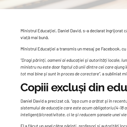
Ministrul Educaţiei, Daniel David, s-a declarat îngrijorat 
viață mai bună.
Ministrul Educaţiei a transmis un mesaj pe Facebook, cu p
”Dragi părinţi, oameni ai educaţiei şi autorităţi locale, 
ministru nu este doar faptul că unii dintre cei care ajung
tot mai bine şi sunt în proces de corectare”
, a subliniat mi
Copiii excluși din ed
Daniel David a precizat că,
”aşa cum a arătat şi în recentu
sistemului de educaţie care este acum obligatoriu (4-18 ani
inteligenţă/creativitate, ci le şi reducem şansele unei vie
El a făcut un apel către părinţi, profesori şi autorităţi l