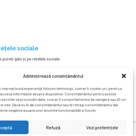
ețele sociale
e puteți găsi și pe rețelele sociale.
Administrează consimțământul
i cea mai bună experiență, folosim tehnologii, cum ar fi cookie-uri, pentru a
 accesa informațiile despre dispozitive. Consimțământul pentru aceste
e permite să procesăm date, cum ar fi comportamentul de navigare sau ID-uri
st site. Dacă nu îți dai consimțământul sau îți retragi consimțământul dat
ecte negative asupra unor anumite funcționalități și funcții.
ațional
Revista
Știri
Cont Client
ÎNAPOI SUS
cceptă
Refuză
Vezi preferințele