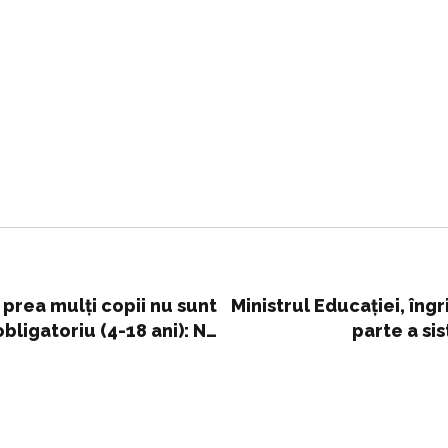
ă prea mulţi copii nu sunt
Ministrul Educației, îngr
bligatoriu (4-18 ani): Nu
parte a si
n de
şi reducem şansele unei