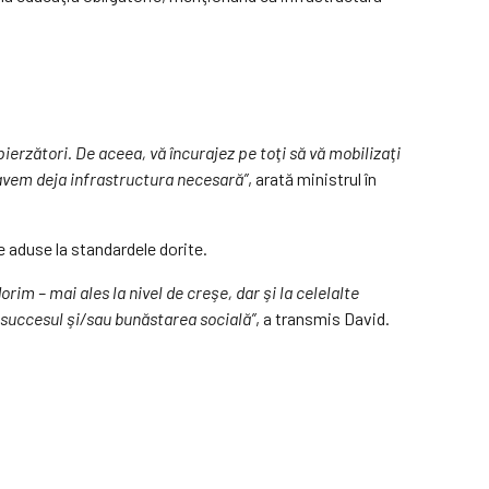
pierzători. De aceea, vă încurajez pe toţi să vă mobilizaţi
de avem deja infrastructura necesară”
, arată ministrul în
e aduse la standardele dorite.
im – mai ales la nivel de creşe, dar şi la celelalte
 succesul şi/sau bunăstarea socială”
, a transmis David.