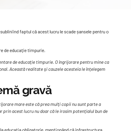
 subliniind faptul că acest lucru le scade șansele pentru o
re de educaţie timpurie.
ementare de educaţie timpurie. O îngrijorare pentru mine ca
onal. Această realitate şi cauzele acesteia le înţelegem
blemă gravă
grijorare mare este că prea mulţi copii nu sunt parte a
ar prin acest lucru nu doar că le irosim potenţialul bun de
li la educaţia obligatorie, menţionând că infrastructura