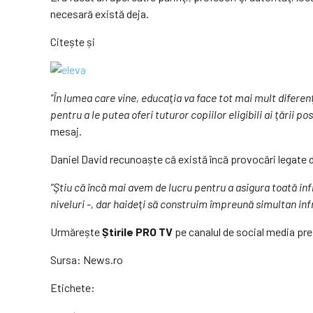
necesară există deja.
Citește și
”În lumea care vine, educaţia va face tot mai mult diferenţ
pentru a le putea oferi tuturor copiilor eligibili ai ţării
mesaj.
Daniel David recunoaște că există încă provocări legate de
”Ştiu că încă mai avem de lucru pentru a asigura toată infr
niveluri -, dar haideţi să construim împreună simultan in
Urmărește
Știrile PRO TV
pe canalul de social media pre
Sursa:
News.ro
Etichete: