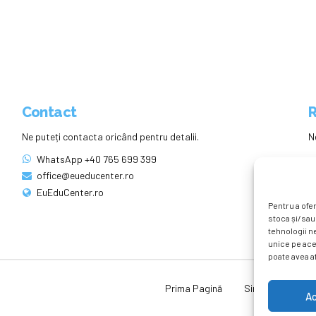
Contact
R
Ne puteți contacta oricând pentru detalii.
N
WhatsApp +40 765 699 399
office@eueducenter.ro
EuEduCenter.ro
Pentru a ofer
stoca și/sau
tehnologii n
unice pe ace
poate avea af
Prima Pagină
Simpozion Intern
A