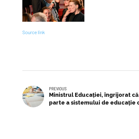
Source link
PREVIOUS
Ministrul Educaţiei, îngrijorat c
parte a sistemului de educaţie o
doar că le irosim potenţialul bu
inteligenţă/creativitate, ci le 
vieţi mai bune