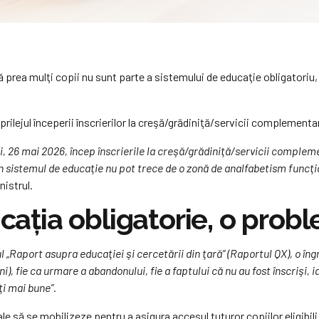
că prea mulţi copii nu sunt parte a sistemului de educaţie obligatoriu,
rilejul începerii înscrierilor la creşă/grădiniţă/servicii complementa
luni, 26 mai 2026, încep înscrierile la creşă/grădiniţă/servicii compl
 în sistemul de educaţie nu pot trece de o zonă de analfabetism funcţi
nistrul.
ucația obligatorie, o pro
l „Raport asupra educaţiei şi cercetării din ţară” (Raportul QX), o în
), fie ca urmare a abandonului, fie a faptului că nu au fost înscrişi, i
ţi mai bune”.
ocale să se mobilizeze pentru a asigura accesul tuturor copiilor eligibi