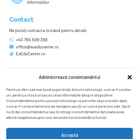
informațiilor
Contact
Ne puteți contacta oricând pentru detalii.
+40 765 699 399
office@eueducenter.ro
EuEduCenter.ro
Administrează consimțământul
Rețele sociale
Pentru a oferi cea mai bună experiență, folosim tehnologii, cum ar fi cookie-
Ne puteți găsi și pe rețelele sociale.
uri, pentru a stoca și/sau accesa informațiile despre dispozitive.
Consimțământul pentru aceste tehnologii ne permite să procesăm date,
cum ar fi comportamentul de navigare sau ID-uri unice pe acest site. Dacă
nu îți dai consimțământul sau îți retragi consimțământul dat poate avea
afecte negative asupra unor anumite funcționalități și funcții.
Acceptă