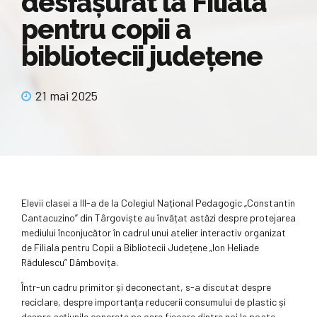
desfășurat la Filiala
pentru copii a
bibliotecii județene
21 mai 2025
Elevii clasei a III-a de la Colegiul Național Pedagogic „Constantin
Cantacuzino” din Târgoviște au învățat astăzi despre protejarea
mediului înconjucător în cadrul unui atelier interactiv organizat
de Filiala pentru Copii a Bibliotecii Județene „Ion Heliade
Rădulescu” Dâmbovița.
Într-un cadru primitor și deconectant, s-a discutat despre
reciclare, despre importanța reducerii consumului de plastic și
despre acțiunile concrete pe care fiecare dintre noi le poate