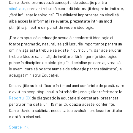
Daniel David promovează conceptul de educație pentru
sănătate
, care ar trebui să cuprindă informații despre intimitate,
„fără influențe ideologice”. El subliniază importanța ca elevii să
aibă acces la informații relevante, prezentate într-un mod
științific și neutru din punct de vedere ideologic.
„Dar am spus că o educaţie sexuală necolorată ideologic ci
foarte pragmatic, natural, să ştii lucrurile importante pentru un
om în viaţa asta trebuie să existe în curriculum, dar acele lucruri
trebuie făcute ca unităţi de învăţare, fără ingerinţe ideologice
prinse în discipline de biologie şi în discipline pe care aş vrea să
le avem, care să poarte numele de educaţie pentru sănătate”, a
adăugat ministrul Educaţiei.
Declarațiile au fost făcute în timpul unei conferințe de presă, care
a avut ca scop răspunsul la întrebările jurnaliștilor referitoare la
Raportul QX
de diagnostic în educație și cercetare, prezentat
pentru prima dată luni, 19 mai. Cu ocazia acestei conferințe,
Daniel David a subliniat necesitatea evaluării profesorilor titulari
o dată la cinci ani.
Source link