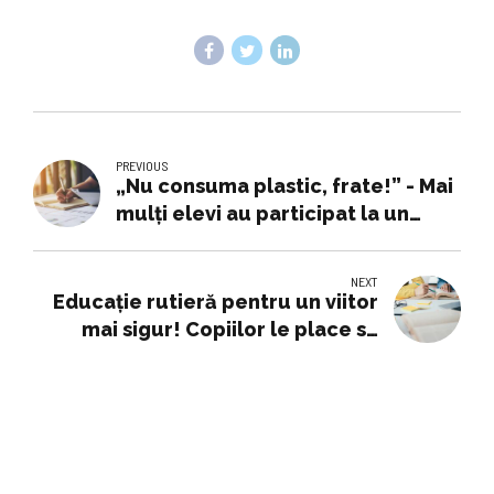
PREVIOUS
„Nu consuma plastic, frate!” - Mai
mulți elevi au participat la un
atelier de educație ecologică,
desfășurat la Filiala pentru copii a
NEXT
bibliotecii județene
Educație rutieră pentru un viitor
mai sigur! Copiilor le place să
„învețe” cu polițiștii