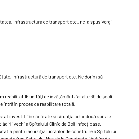
atea, infrastructura de transport etc., ne-a spus Vergil
ătate, infrastructură de trans­port etc. Ne dorim să
 reabilitat 16 unităţi de învăţământ, iar alte 39 de şcoli
e intră în proces de reabilitare totală.
stat investiţii în sănătate şi situaţia celor două spitale
dirii vechi a Spitalului Clinic de Boli Infecţioase.
taţia pentru achiziţia lucrărilor de construire a Spitalului
nd construirea Spitalului Nou de la Constanţa. Vorbim de