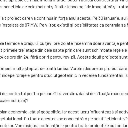
r beneficia de cele mai noi şi înalte tehnologii de imagistică şi trat
alt proiect care va continua în forţă anul acesta. Pe 30 ianuarie, au 
instalată de 97 MW. Pe viitor, există şi posibilitatea ca centrala să
e termice a oraşului cu ţevi preizolate înseamnă doar avantaje pentru
izat primele trei etape din cele şapte prin care sunt schimbate reţel
24 de ore din 24, fără opriri pentru revizii. Aceste două proiecte sun
 moment mult aşteptat de toată lumea. Vorbim despre un proiect care ap
 începe forajele pentru studiul geotehnic în vederea fundamentării s
i de contextul politic pe care îl traversăm, dar şi de situaţia macro
iscale multiple)?
lan economic, cât şi geopolitic, iar acest lucru influenţează şi activi
etului local. Cu toate acestea, ne concentrăm pe soluţii eficiente, î
ectelor. Vom asigura cofinanţările pentru toate proiectele cu fonduri