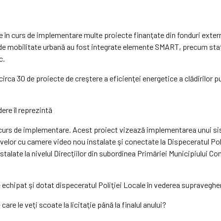
n curs de implementare multe proiecte finanţate din fonduri externe 
e mobilitate urbană au fost integrate elemente SMART, precum staţii
c.
ca 30 de proiecte de creştere a eficienţei energetice a clădirilor pu
ere îl reprezintă
în curs de implementare. Acest proiect vizează implementarea unui s
elor cu camere video nou instalate şi conectate la Dispeceratul Poli
alate la nivelul Direcţiilor din subordinea Primăriei Municipiului Con
echipat şi dotat dispeceratul Poliţiei Locale în vederea supravegheri
care le veţi scoate la licitaţie până la finalul anului?