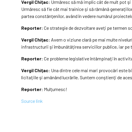
Vergil Chiţac:
Urmăresc să mă implic cât de mult pot şi să
Urmăresc să fie cât mai trainice şi să rămână generaţiilo
partea constănţenilor, având în vedere numărul proiectelo
Reporter:
Ce strategie de dezvoltare aveţi pe termen sc
Vergil Chiţac:
Avem o viziune clară pe mai multe nivelur
infrastructurii şi îmbunătăţirea serviciilor publice, iar 
Reporter:
Ce probleme legislative întâmpinaţi în activ
Vergil Chiţac:
Una dintre cele mai mari provocări este bi
licitaţiile şi amânând lucrările. Suntem conştienţi de ac
Reporter:
Mulţumesc!
Source link