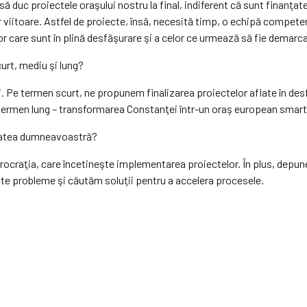
 duc proiectele oraşului nostru la final, indiferent că sunt finanţate 
r viitoare. Astfel de proiecte, însă, necesită timp, o echipă compete
r care sunt în plină desfăşurare şi a celor ce urmează să fie demarc
urt, mediu şi lung?
i. Pe termen scurt, ne propunem finalizarea proiectelor aflate în 
pe termen lung – transformarea Constanţei într-un oraş european smart
itatea dumneavoastră?
rocraţia, care încetineşte implementarea proiectelor. În plus, depune
este probleme şi căutăm soluţii pentru a accelera procesele.