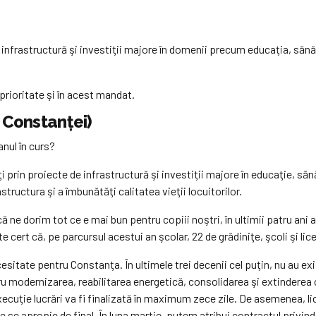
 infrastructură şi investiţii majore în domenii precum educaţia, sănăt
prioritate şi în acest mandat.
l Constanţei)
anul în curs?
 prin proiecte de infrastructură şi investiţii majore în educaţie, săn
tructura şi a îmbunătăţi calitatea vieţii locuitorilor.
ne dorim tot ce e mai bun pentru copiii noştri, în ultimii patru ani am
te cert că, pe parcursul acestui an şcolar, 22 de grădiniţe, şcoli şi lice
cesitate pentru Constanţa. În ultimele trei decenii cel puţin, nu au exi
u modernizarea, reabilitarea energetică, consolidarea şi extinderea clă
xecuţie lucrări va fi finalizată în maximum zece zile. De asemenea, lici
ie se apropie de final. În luna martie, putem atribui contractul privi