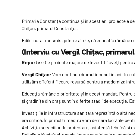
Primăria Constanţa continuă şi în acest an, proiectele de
Chiţac, primarul Constanţei.
Edilul ne-a transmis, printre altele, că educaţia rămâne o 
(Interviu cu Vergil Chiţac, primaru
Reporter:
Ce proiecte majore de investiţii aveţi pentru 
Vergil Chiţac:
Vom continua drumul început în anii trecuţi
utilizăm eficient fiecare resursă pentru a moderniza infras
Educaţia rămâne o prioritate şi în acest mandat. Pentru că 
şi grădiniţe din oraş sunt în diferite stadii de execuţie. Es
Investiţiile în infrastructura sanitară reprezintă o altă ne
era critică. În primul trimestru vom demara lucrările pentr
Achiziţia serviciilor de proiectare, asistenţă tehnică şi e
Policlinic Municipal, specializarea cardiologie şi oncolog