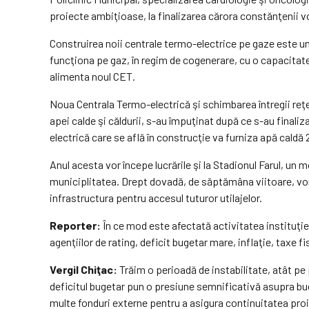
proiecte ambiţioase, la finalizarea cărora constănţenii vo
Construirea noii centrale termo-electrice pe gaze este un 
funcţiona pe gaz, în regim de cogenerare, cu o capacitate 
alimenta noul CET.
Noua Centrala Termo-electrică şi schimbarea întregii reţel
apei calde şi căldurii, s-au împuţinat după ce s-au final
electrică care se află în construcţie va furniza apă caldă 
Anul acesta vor începe lucrările şi la Stadionul Farul, un
municiplitatea. Drept dovadă, de săptămâna viitoare, vor
infrastructura pentru accesul tuturor utilajelor.
Reporter:
În ce mod este afectată activitatea instituţie
agenţiilor de rating, deficit bugetar mare, inflaţie, taxe f
Vergil Chiţac:
Trăim o perioadă de instabilitate, atât pe p
deficitul bugetar pun o presiune semnificativă asupra bug
multe fonduri externe pentru a asigura continuitatea proi