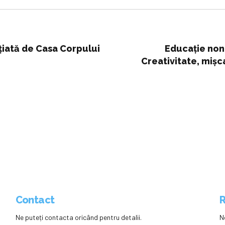
țiată de Casa Corpului
Educație nonf
Creativitate, mișc
Contact
R
Ne puteți contacta oricând pentru detalii.
N