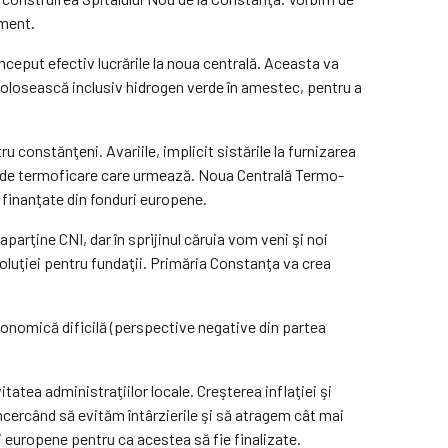
ament.
început efectiv lucrările la noua centrală. Aceasta va
 folosească inclusiv hidrogen verde în amestec, pentru a
 constănţeni. Avariile, implicit sistările la furnizarea
ele de termoficare care urmează. Noua Centrală Termo-
t finanţate din fonduri europene.
arţine CNI, dar în sprijinul căruia vom veni şi noi
oluţiei pentru fundaţii. Primăria Constanţa va crea
economică dificilă (perspective negative din partea
tatea administraţiilor locale. Creşterea inflaţiei şi
ncercând să evităm întârzierile şi să atragem cât mai
 europene pentru ca aces­tea să fie finalizate.