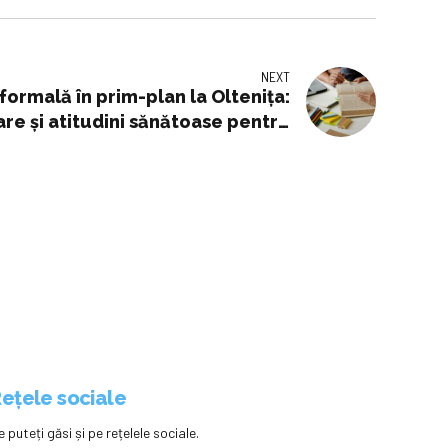
NEXT
ormală în prim-plan la Oltenița:
are și atitudini sănătoase pentru
viitorul copiilor
ețele sociale
e puteți găsi și pe rețelele sociale.