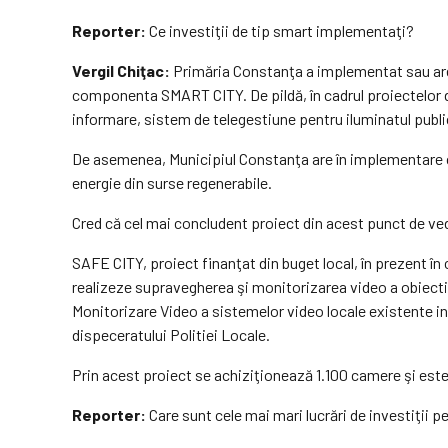
Reporter:
Ce investiţii de tip smart implementaţi?
Vergil Chiţac:
Primăria Constanţa a implementat sau are î
componenta SMART CITY. De pildă, în cadrul proiectelor d
informare, sistem de telegestiune pentru iluminatul publi
De asemenea, Municipiul Constanţa are în implementare cir
energie din surse regenerabile.
Cred că cel mai concludent proiect din acest punct de ved
SAFE CITY, proiect finanţat din buget local, în prezent 
realizeze supravegherea şi monitorizarea video a obiectiv
Monitorizare Video a sistemelor video locale existente inst
dispeceratului Politiei Locale.
Prin acest proiect se achiziţionează 1.100 camere şi este 
Reporter:
Care sunt cele mai mari lucrări de investiţii pe 