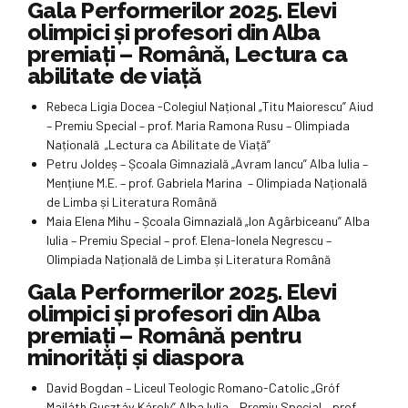
Gala Performerilor 2025. Elevi
olimpici și profesori din Alba
premiați – Română, Lectura ca
abilitate de viață
Rebeca Ligia Docea -Colegiul Național „Titu Maiorescu” Aiud
– Premiu Special – prof. Maria Ramona Rusu – Olimpiada
Națională „Lectura ca Abilitate de Viață”
Petru Joldeș – Școala Gimnazială „Avram Iancu” Alba Iulia –
Mențiune M.E. – prof. Gabriela Marina – Olimpiada Națională
de Limba și Literatura Română
Maia Elena Mihu – Școala Gimnazială „Ion Agârbiceanu” Alba
Iulia – Premiu Special – prof. Elena-Ionela Negrescu –
Olimpiada Națională de Limba și Literatura Română
Gala Performerilor 2025. Elevi
olimpici și profesori din Alba
premiați – Română pentru
minorități și diaspora
David Bogdan – Liceul Teologic Romano-Catolic „Gróf
Majláth Gusztáv Károly” Alba Iulia – Premiu Special – prof.