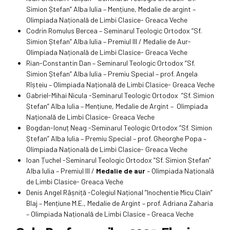
Simion Ștefan” Alba Iulia – Mențiune, Medalie de argint –
Olimpiada Națională de Limbi Clasice- Greaca Veche
Codrin Romulus Bercea – Seminarul Teologic Ortodox ”Sf.
Simion Ștefan” Alba Iulia – Premiul III / Medalie de Aur-
Olimpiada Națională de Limbi Clasice- Greaca Veche
Rian-Constantin Dan – Seminarul Teologic Ortodox ”Sf.
Simion Ștefan” Alba Iulia – Premiu Special – prof. Angela
Rîșteiu – Olimpiada Națională de Limbi Clasice- Greaca Veche
Gabriel-Mihai Nicula -Seminarul Teologic Ortodox ”Sf. Simion
Ștefan” Alba Iulia – Mențiune, Medalie de Argint – Olimpiada
Națională de Limbi Clasice- Greaca Veche
Bogdan-Ionuț Neag -Seminarul Teologic Ortodox ”Sf. Simion
Ștefan” Alba Iulia – Premiu Special – prof. Gheorghe Popa –
Olimpiada Națională de Limbi Clasice- Greaca Veche
Ioan Țuchel -Seminarul Teologic Ortodox ”Sf. Simion Ștefan”
Alba Iulia – Premiul III /
Medalie de aur
– Olimpiada Națională
de Limbi Clasice- Greaca Veche
Denis Angel Râșniță -Colegiul Național ”Inochentie Micu Clain”
Blaj – Mențiune M.E., Medalie de Argint – prof. Adriana Zaharia
– Olimpiada Națională de Limbi Clasice – Greaca Veche