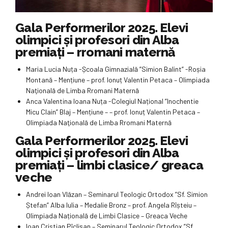
Gala Performerilor 2025. Elevi
olimpici și profesori din Alba
premiați – rromani maternă
Maria Lucia Nuța -Școala Gimnazială ”Simion Balint” -Roșia
Montană – Mențiune – prof. Ionuț Valentin Petaca – Olimpiada
Naţională de Limba Rromani Maternă
Anca Valentina Ioana Nuța -Colegiul Național ”Inochentie
Micu Clain” Blaj – Mențiune – – prof. Ionuț Valentin Petaca –
Olimpiada Naţională de Limba Rromani Maternă
Gala Performerilor 2025. Elevi
olimpici și profesori din Alba
premiați – limbi clasice/ greaca
veche
Andrei Ioan Vlăzan – Seminarul Teologic Ortodox ”Sf. Simion
Ștefan” Alba Iulia – Medalie Bronz – prof. Angela Rîșteiu –
Olimpiada Națională de Limbi Clasice – Greaca Veche
Ioan Cristian Pîclișan – Seminarul Teologic Ortodox ”Sf.