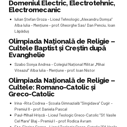
Domeniul Electric, Electrotehnic,
Electromecanic
Iulian Ștefan Groza – Liceul Tehnologic „Alexandru Domșa”
Alba Iulia – Mențiune – prof. Gheorghe Sas/ Dan Penciu, Ioan
Lăpăduș
Olimpiada Naţională de Religie –
Cultele Baptist și Creştin după
Evanghelie
Szabo Sonya Andrea – Colegiul Național Militar „Mihai
Viteazul” Alba Iulia – Mențiune – prof. Ioan Nistor
Olimpiada Naţională de Religie –
Cultele: Romano-Catolic și
Greco-Catolic
Irina –Rita Codrea – Școala Gimnazială ”Singidava” Cugir –
Premiul II – prof. Daniela Pascal
Paul-Mihail Hrișcă – Liceul Teologic Greco-Catolic ”Sf. Vasile
Cel Mare” Blaj – Premiul I – prof. Rodica Avram
Eta-Florina Cozac – Liceul Teologic Greco-Catolic ”Sf. Vasile