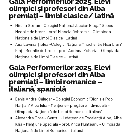
Gala Performerilor 2025. Elevi
olimpici și profesori din Alba
premiați – limbi clasice/ latină
Miruna Ștefan – Colegiul Național „Lucian Blaga” Sebeș –
Medalie de bronz – prof. Mihaela Dobromir – Olimpiada
Națională de Limbi Clasice- Latină
Ana Lavinia Țiplea -Colegiul Național ”Inochentie Micu Clain”
Blaj – Medalie de bronz – prof. Adriana Zaharia – Olimpiada
Națională de Limbi Clasice – Latină
Gala Performerilor 2025. Elevi
olimpici și profesori din Alba
premiați – limbi romanice –
italiană, spaniolă
Denis Andrei Călugăr – Colegiul Economic ”Dionisie Pop
Marțian” Alba Iulia – Mențiune – pregătire individuală –
Olimpiada Naţională de Limbi Romanice: Italiană
Alexandra Cora – Centrul Județean de Excelență Alba, Alba
Iulia – Mențiune Specială – prof. Anca Munteanu – Olimpiada
Naţională de Limbi Romanice: Italiană