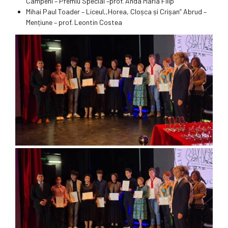
Câmpeni – Premiu Special –prof. Anda Maria Filip
Mihai Paul Toader – Liceul,,Horea, Cloșca și Crișan” Abrud –
Mențiune – prof. Leontin Costea