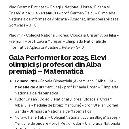
Vlad Cosmin Bințințan – Colegiul Național „Horea, Cloșca și
Crișan” Alba Iulia –
Premiul I
– prof. Carmen Palcu – Olimpiada
Naţională de Informatică Aplicată – Acadnet, Interoperabilitate
Software – 9-10
Vladimir – Colegiul Național „Horea, Cloșca și Crișan” Alba Iulia –
Premiul II – prof. Laura Mureșan – Olimpiada Naţională de
Informatică Aplicată Acadnet, Rețele – 9-10
Gala Performerilor 2025. Elevi
olimpici și profesori din Alba
premiați – Matematică
Eduard Pițu
– Școala Gimnazială „Avram Iancu” Alba Iulia –
Medalie de Aur
(Mențiune) – prof. Mihaela Urcan – Olimpiada
Națională de Matematică
Tudor Crișan -Colegiul Național „Horea, Cloșca și Crișan”
Alba Iulia – Medalie de bronz (Mențiune) – prof. Stelian Cornel
Sandu – Olimpiada Națională de Matematică
Nora-Jihane Tabal – Colegiul Național „Lucian Blaga” Sebeș –
Mențiune de onoare – prof. Petru Todor – Olimpiada Națională