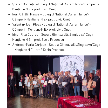
Ștefan Boncuțiu – Colegiul Național „Avram Iancu” Câmpeni –
Mențiune M.E. – prof. Liviu Oneț
Ioan Cătălin Pașca – Colegiul Național „Avram Iancu”-
Câmpeni-Mențiune M.E.- prof. Liviu Oneț
Valentin- Ioan Pleșa -Colegiul Național „Avram Iancu” –
Câmpeni – Mențiune M.E.- prof. Liviu Oneț
Irina –Rita Codrea – Școala Gimnazială „Singidava” Cugir –
Mențiune M.E. – prof. Stela Predescu
Andreea-Maria Cârjean – Școala Gimnazială „Singidava”Cugir
– Mențiune M.E.- prof. Stela Predescu