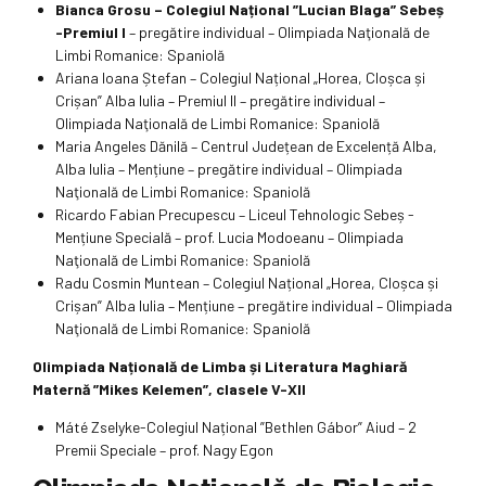
Bianca Grosu – Colegiul Național ”Lucian Blaga” Sebeș
-Premiul I
– pregătire individual – Olimpiada Naţională de
Limbi Romanice: Spaniolă
Ariana Ioana Ștefan – Colegiul Național „Horea, Cloșca și
Crișan” Alba Iulia – Premiul II – pregătire individual –
Olimpiada Naţională de Limbi Romanice: Spaniolă
Maria Angeles Dănilă – Centrul Județean de Excelență Alba,
Alba Iulia – Mențiune – pregătire individual – Olimpiada
Naţională de Limbi Romanice: Spaniolă
Ricardo Fabian Precupescu – Liceul Tehnologic Sebeș -
Mențiune Specială – prof. Lucia Modoeanu – Olimpiada
Naţională de Limbi Romanice: Spaniolă
Radu Cosmin Muntean – Colegiul Național „Horea, Cloșca și
Crișan” Alba Iulia – Mențiune – pregătire individual – Olimpiada
Naţională de Limbi Romanice: Spaniolă
Olimpiada Națională de Limba și Literatura Maghiară
Maternă ”Mikes Kelemen”, clasele V-XII
Máté Zselyke-Colegiul Național ”Bethlen Gábor” Aiud – 2
Premii Speciale – prof. Nagy Egon