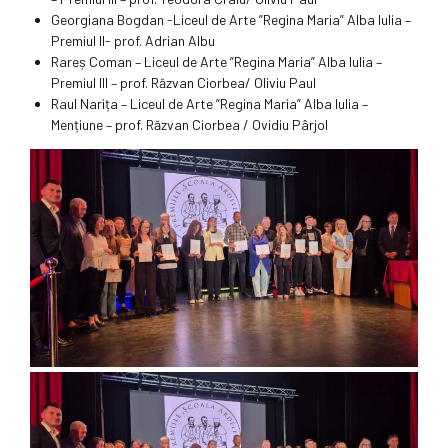
Georgiana Bogdan -Liceul de Arte ”Regina Maria” Alba Iulia –
Premiul II- prof. Adrian Albu
Rareș Coman – Liceul de Arte ”Regina Maria” Alba Iulia –
Premiul III – prof. Răzvan Ciorbea/ Oliviu Paul
Raul Narița – Liceul de Arte ”Regina Maria” Alba Iulia –
Mențiune – prof. Răzvan Ciorbea / Ovidiu Pârjol