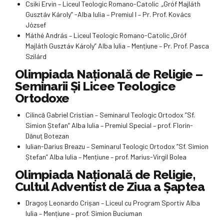
Csiki Ervin – Liceul Teologic Romano-Catolic „Gróf Majláth
Gusztáv Károly” -Alba Iulia – Premiul I – Pr. Prof. Kovács
József
Máthé András – Liceul Teologic Romano-Catolic „Gróf
Majláth Gusztáv Károly” Alba Iulia – Mențiune – Pr. Prof. Pasca
Szilárd
Olimpiada Naţională de Religie –
Seminarii Şi Licee Teologice
Ortodoxe
Cilincă Gabriel Cristian – Seminarul Teologic Ortodox ”Sf.
Simion Ștefan” Alba Iulia – Premiul Special – prof. Florin-
Dănuț Botezan
Iulian-Darius Breazu – Seminarul Teologic Ortodox ”Sf. Simion
Ștefan” Alba Iulia – Mențiune – prof. Marius-Virgil Bolea
Olimpiada Națională de Religie,
Cultul Adventist de Ziua a Șaptea
Dragoș Leonardo Crișan – Liceul cu Program Sportiv Alba
Iulia – Mențiune – prof. Simion Buciuman