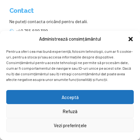
Contact
Ne puteți contacta oricând pentru detalii.
+40 765 699 399
office@eueducenter.ro
Administrează consimțământul
EuEduCenter.ro
Pentru a oferi cea mai bună experiență, folosim tehnologii, cum ar fi cookie-
uri, pentru a stoca și/sau accesa informațiile despre dispozitive.
Consimțământul pentru aceste tehnologii ne permite să procesăm date,
cum ar fi comportamentul de navigare sau ID-uri unice pe acest site. Dacă
Rețele sociale
nu îți dai consimțământul sau îți retragi consimțământul dat poate avea
afecte negative asupra unor anumite funcționalități și funcții.
Ne puteți găsi și pe rețelele sociale.
Acceptă
Refuză
Vezi preferințele
Copyright by
EuEduCenter.ro
.