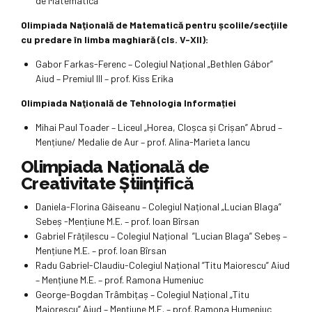
de Matematică
Olimpiada Naţională de Matematică pentru școlile/secţiile
cu predare în limba maghiară (cls. V-XII):
Gabor Farkas-Ferenc – Colegiul Național „Bethlen Gábor”
Aiud – Premiul III – prof. Kiss Erika
Olimpiada Naţională de Tehnologia Informației
Mihai Paul Toader – Liceul „Horea, Cloșca și Crișan” Abrud –
Mențiune/ Medalie de Aur – prof. Alina-Marieta Iancu
Olimpiada Naţională de
Creativitate Științifică
Daniela-Florina Găiseanu – Colegiul Național „Lucian Blaga”
Sebeș -Mențiune M.E. – prof. Ioan Bîrsan
Gabriel Frățilescu – Colegiul Național ”Lucian Blaga” Sebeș –
Mențiune M.E. – prof. Ioan Bîrsan
Radu Gabriel-Claudiu-Colegiul Național ”Titu Maiorescu” Aiud
– Mențiune M.E. – prof. Ramona Humeniuc
George-Bogdan Trâmbițaș – Colegiul Național „Titu
Maiorescu” Aiud – Mențiune M.E. – prof. Ramona Humeniuc