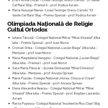
Cel Mare” Blaj – Premiul II – prof. Rodica Avram
Maria Hususan Nerea -Liceul Teologic Greco-Catolic ”Sf.
Vasile Cel Mare” Blaj – Premiu Special – prof. Rodica Avram
Olimpiada Națională de Religie
Cultul Ortodox
Iuliana Tărcuță – Colegiul Național Militar ”Mihai Viteazul” Alba
Iulia – Premiu Special – prof. Ioan Nistor
Cristian Orlea – Colegiul Național „Lucian Blaga” Alba Iulia –
Mențiune – prof. Ioan Nistor
Maria Magdalena Hanganu – Colegiul Național „Lucian Blaga”
Alba Iulia – Premiul I – prof. Ioan Nistor
Sara Maria Păcurar – Școala Gimnazială ”Mihai Eminescu”
Alba Iulia – Mențiune – prof. Ancuța Oprean
Maria Pușcău -Colegiul Național „Horea, Cloșca și Crișan”
Alba Iulia – Premiu Special – prof. Ancuța Oprean
Elena Alexandra Neacșu – Colegiul Național Militar ”Mihai
Viteazul” Alba Iulia – Premiu Special – prof. Bogdan Laurențiu
Avram
Marta Popescu -Colegiul Național ”Inochentie Micu Clain” Blaj