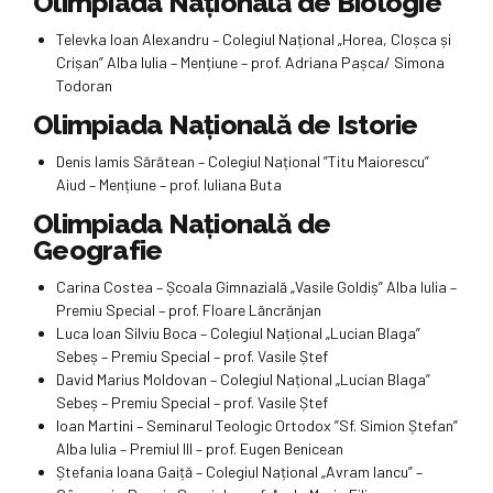
Olimpiada Naţională de Biologie
Televka Ioan Alexandru – Colegiul Național „Horea, Cloșca și
Crișan” Alba Iulia – Mențiune – prof. Adriana Pașca/ Simona
Todoran
Olimpiada Naţională de Istorie
Denis Iamis Sărătean – Colegiul Național ”Titu Maiorescu”
Aiud – Mențiune – prof. Iuliana Buta
Olimpiada Naţională de
Geografie
Carina Costea – Școala Gimnazială „Vasile Goldiș” Alba Iulia –
Premiu Special – prof. Floare Lăncrănjan
Luca Ioan Silviu Boca – Colegiul Național „Lucian Blaga”
Sebeș – Premiu Special – prof. Vasile Ștef
David Marius Moldovan – Colegiul Național „Lucian Blaga”
Sebeș – Premiu Special – prof. Vasile Ștef
Ioan Martini – Seminarul Teologic Ortodox ”Sf. Simion Ștefan”
Alba Iulia – Premiul III – prof. Eugen Benicean
Ștefania Ioana Gaiță – Colegiul Național „Avram Iancu” –