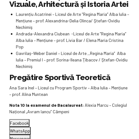
Vizuale, Arhitectură și Istoria Artei
Laurențiu Acatrinei – Liceul de Arte ”Regina Maria” Alba Iulia –
Mențiune – prof. Alexandrina-Delia Olinca/ Ştefan-Ovidiu
Nechimiş
Andrada-Alexandra Ciubean -Liceul de Arte ”Regina Maria”
Alba Iulia – Mențiune – prof. Livia Bar / Elena Maria Cristina
Pop
Gavrilaș-Weber Daniel – Liceul de Arte ,,Regina Maria” Alba
Iulia – Premiul I – prof. Sorina-Ileana Ţibacov / Ştefan-Ovidiu
Nechimiş
Pregătire Sportivă Teoretică
Ana Sara Inel – Liceul cu Program Sportiv – Alba Iulia – Mențiune
– prof. Alina Muntean
Nota 10 la examenul de Bacalaureat:
Alexia Marcu – Colegiul
Național „Avram Iancu” Câmpeni
Facebook
WhatsApp
Messenger