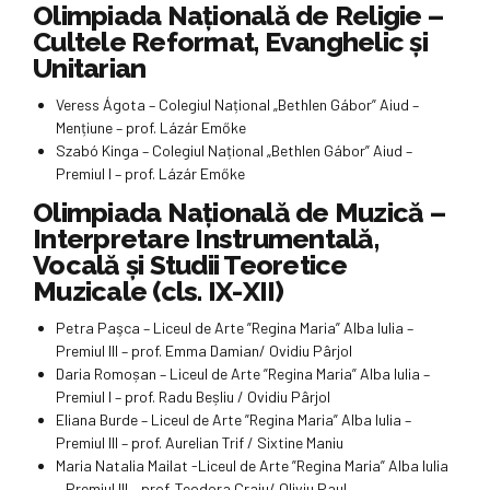
Olimpiada Națională de Religie –
Cultele Reformat, Evanghelic și
Unitarian
Veress Ágota – Colegiul Național „Bethlen Gábor” Aiud –
Mențiune – prof. Lázár Emőke
Szabó Kinga – Colegiul Național „Bethlen Gábor” Aiud –
Premiul I – prof. Lázár Emőke
Olimpiada Națională de Muzică –
Interpretare Instrumentală,
Vocală și Studii Teoretice
Muzicale (cls. IX-XII)
Petra Paşca – Liceul de Arte ”Regina Maria” Alba Iulia –
Premiul III – prof. Emma Damian/ Ovidiu Pârjol
Daria Romoșan – Liceul de Arte ”Regina Maria” Alba Iulia –
Premiul I – prof. Radu Beșliu / Ovidiu Pârjol
Eliana Burde – Liceul de Arte ”Regina Maria” Alba Iulia –
Premiul III – prof. Aurelian Trif / Sixtine Maniu
Maria Natalia Mailat -Liceul de Arte ”Regina Maria” Alba Iulia
– Premiul III – prof. Teodora Craiu/ Oliviu Paul