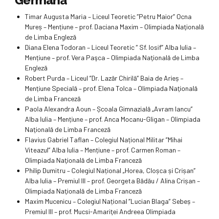
Germană
Timar Augusta Maria – Liceul Teoretic ”Petru Maior” Ocna
Mureș – Mențiune – prof. Daciana Maxim – Olimpiada Naţională
de Limba Engleză
Diana Elena Todoran – Liceul Teoretic ” Sf. Iosif” Alba Iulia –
Mențiune – prof. Vera Paşca – Olimpiada Naţională de Limba
Engleză
Robert Purda – Liceul ”Dr. Lazăr Chirilă” Baia de Arieș –
Mențiune Specială – prof. Elena Tolca – Olimpiada Naţională
de Limba Franceză
Paola Alexandra Aoun – Școala Gimnazială „Avram Iancu”
Alba Iulia – Mențiune – prof. Anca Mocanu-Gligan – Olimpiada
Naţională de Limba Franceză
Flavius Gabriel Taflan – Colegiul Național Militar ”Mihai
Viteazul” Alba Iulia – Mențiune – prof. Carmen Roman –
Olimpiada Naţională de Limba Franceză
Philip Dumitru – Colegiul Național „Horea, Cloșca și Crișan”
Alba Iulia – Premiul III – prof. Georgeta Bădău / Alina Crișan –
Olimpiada Naţională de Limba Franceză
Maxim Mucenicu – Colegiul Național ”Lucian Blaga” Sebeș –
Premiul III – prof. Mucsi-Amariţei Andreea Olimpiada