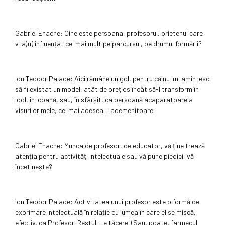
Gabriel Enache: Cine este persoana, profesorul, prietenul care
v-a(u) influențat cel mai mult pe parcursul, pe drumul formării?
Ion Teodor Palade: Aici rămâne un gol, pentru că nu-mi amintesc
să fi existat un model, atât de prețios încât să-l transform în
idol, în icoană, sau, în sfârșit, ca persoană acaparatoare a
visurilor mele, cel mai adesea… ademenitoare.
Gabriel Enache: Munca de profesor, de educator, vă ține trează
atenția pentru activități intelectuale sau vă pune piedici, vă
încetinește?
Ion Teodor Palade: Activitatea unui profesor este o formă de
exprimare intelectuală în relație cu lumea în care el se mișcă,
efectiv, ca Profesor. Restul… e tăcere! (Sau, poate, farmecul