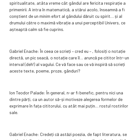
spiritualitate, atâta vreme cât gândul are fericita respirație a
primenirii. A intra în matematică, a stărui acolo, înseamnă a fi
conștient de un minim efort al gândului dăruit cu spirit… și al
drumului către o maximă vibrație a unui perceptibil Univers, ce
așteaptă calm să fie cuprins.
Gabriel Enache: În ceea ce scrieți – cred eu – , folosiți o notație
directă, un pic seacă, o notație care îl… aruncă pe cititor într-un
interval (deh!) al vagului. Ce vă face sau ce vă inspiră să scrieți
aceste texte, poeme, proze, gânduri?
Ion Teodor Palade: În general, n-ar fi benefic, pentru nici una
dintre părți, ca un autor să-și motiveze alegerea formelor de
exprimare în fața cititorului, cu atât mai puțin… rostul rostirilor
sale.
Gabriel Enache: Credeți că astăzi poezia, de fapt literatura, se