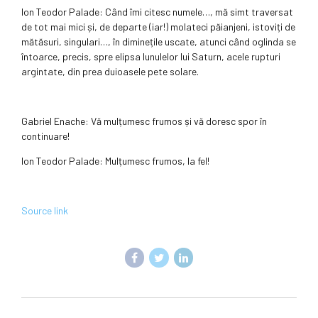
Ion Teodor Palade: Când îmi citesc numele…, mă simt traversat
de tot mai mici și, de departe (iar!) molateci păianjeni, istoviți de
mătăsuri, singulari…, în diminețile uscate, atunci când oglinda se
întoarce, precis, spre elipsa lunulelor lui Saturn, acele rupturi
argintate, din prea duioasele pete solare.
Gabriel Enache: Vă mulțumesc frumos și vă doresc spor în
continuare!
Ion Teodor Palade: Mulțumesc frumos, la fel!
Source link