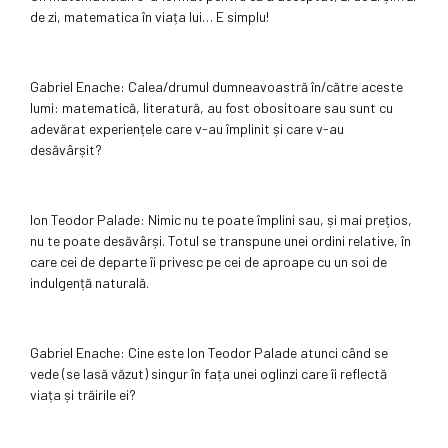
de zi, matematica în viața lui… E simplu!
Gabriel Enache: Calea/drumul dumneavoastră în/către aceste
lumi: matematică, literatură, au fost obositoare sau sunt cu
adevărat experiențele care v-au împlinit și care v-au
desăvârșit?
Ion Teodor Palade: Nimic nu te poate împlini sau, și mai prețios,
nu te poate desăvârși. Totul se transpune unei ordini relative, în
care cei de departe îi privesc pe cei de aproape cu un soi de
indulgență naturală.
Gabriel Enache: Cine este Ion Teodor Palade atunci când se
vede (se lasă văzut) singur în fața unei oglinzi care îi reflectă
viața și trăirile ei?