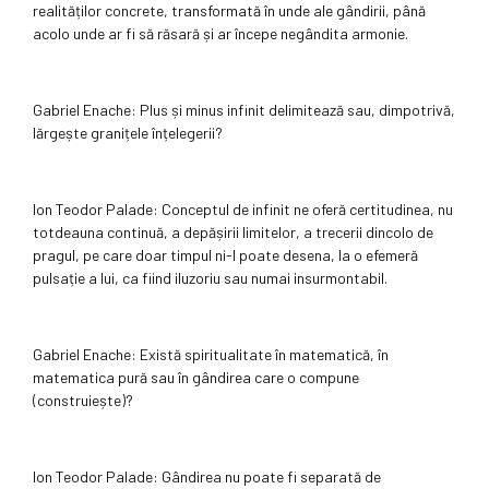
realităților concrete, transformată în unde ale gândirii, până
acolo unde ar fi să răsară și ar începe negândita armonie.
Gabriel Enache: Plus și minus infinit delimitează sau, dimpotrivă,
lărgește granițele înțelegerii?
Ion Teodor Palade: Conceptul de infinit ne oferă certitudinea, nu
totdeauna continuă, a depășirii limitelor, a trecerii dincolo de
pragul, pe care doar timpul ni-l poate desena, la o efemeră
pulsație a lui, ca fiind iluzoriu sau numai insurmontabil.
Gabriel Enache: Există spiritualitate în matematică, în
matematica pură sau în gândirea care o compune
(construiește)?
Ion Teodor Palade: Gândirea nu poate fi separată de