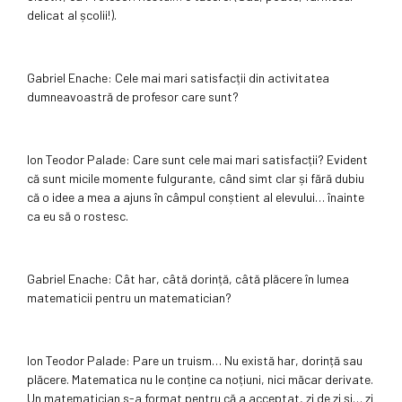
delicat al școlii!).
Gabriel Enache: Cele mai mari satisfacții din activitatea
dumneavoastră de profesor care sunt?
Ion Teodor Palade: Care sunt cele mai mari satisfacții? Evident
că sunt micile momente fulgurante, când simt clar și fără dubiu
că o idee a mea a ajuns în câmpul conștient al elevului… înainte
ca eu să o rostesc.
Gabriel Enache: Cât har, câtă dorință, câtă plăcere în lumea
matematicii pentru un matematician?
Ion Teodor Palade: Pare un truism… Nu există har, dorință sau
plăcere. Matematica nu le conține ca noțiuni, nici măcar derivate.
Un matematician s-a format pentru că a acceptat, zi de zi și… zi