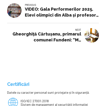
PREVIOUS
VIDEO: Gala Performerilor 2025.
Elevi olimpici din Alba și profesorii
lor, premiați la „Şcoala
Ardeleană” în educaţie. LISTA
NEXT
Gheorghiță Cărtușanu, primarul
comunei Fundeni: “Mă
subordonez cetățeanului și legii.
Investiția în educație este
prioritatea noastră!”
Certificări
Datele cu caracter personal sunt protejate și în siguranță.
ISO/IEC 27001:2018
Sistem de management al securității informației