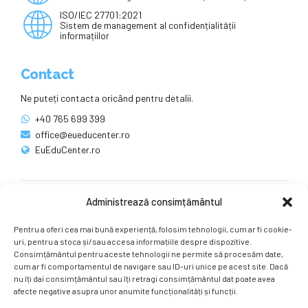
ISO/IEC 27701:2021
Sistem de management al confidențialității
informațiilor
Contact
Ne puteți contacta oricând pentru detalii.
+40 765 699 399
office@eueducenter.ro
EuEduCenter.ro
Administrează consimțământul
Rețele sociale
Pentru a oferi cea mai bună experiență, folosim tehnologii, cum ar fi cookie-
Ne puteți găsi și pe rețelele sociale.
uri, pentru a stoca și/sau accesa informațiile despre dispozitive.
Consimțământul pentru aceste tehnologii ne permite să procesăm date,
cum ar fi comportamentul de navigare sau ID-uri unice pe acest site. Dacă
nu îți dai consimțământul sau îți retragi consimțământul dat poate avea
afecte negative asupra unor anumite funcționalități și funcții.