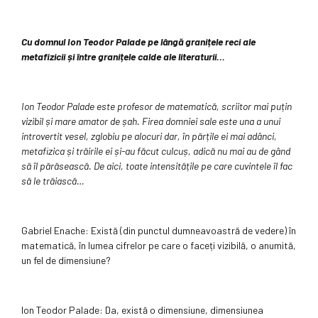
Cu domnul Ion Teodor Palade pe lângă granițele reci ale
metafizicii și între granițele calde ale literaturii…
Ion Teodor Palade este profesor de matematică, scriitor mai puțin
vizibil și mare amator de șah. Firea domniei sale este una a unui
introvertit vesel, zglobiu pe alocuri dar, în părțile ei mai adânci,
metafizica și trăirile ei și-au făcut culcuș, adică nu mai au de gând
să îl părăsească. De aici, toate intensitățile pe care cuvintele îl fac
să le trăiască…
Gabriel Enache: Există (din punctul dumneavoastră de vedere) în
matematică, în lumea cifrelor pe care o faceți vizibilă, o anumită,
un fel de dimensiune?
Ion Teodor Palade: Da, există o dimensiune, dimensiunea