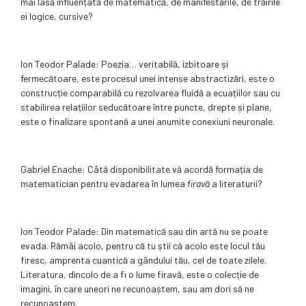
mai lasă influențată de matematică, de manifestările, de trăirile
ei logice, cursive?
Ion Teodor Palade: Poezia… veritabilă, izbitoare și
fermecătoare, este procesul unei intense abstractizări, este o
construcție comparabilă cu rezolvarea fluidă a ecuațiilor sau cu
stabilirea relațiilor seducătoare între puncte, drepte și plane,
este o finalizare spontană a unei anumite conexiuni neuronale.
Gabriel Enache: Câtă disponibilitate vă acordă formația de
matematician pentru evadarea în lumea
firavă
a literaturii?
Ion Teodor Palade: Din matematică sau din artă nu se poate
evada. Rămâi acolo, pentru că tu știi că acolo este locul tău
firesc, amprenta cuantică a gândului tău, cel de toate zilele.
Literatura, dincolo de a fi o lume firavă, este o colecție de
imagini, în care uneori ne recunoaștem, sau am dori să ne
recunoaștem.