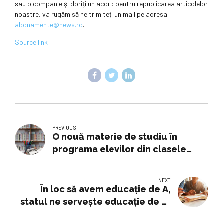
sau o companie şi doriţi un acord pentru republicarea articolelor
noastre, va rugăm să ne trimiteţi un mail pe adresa
abonamente@news.ro
.
Source link
PREVIOUS
O nouă materie de studiu în
programa elevilor din clasele
primare, din toamnă. Ar putea fi
introdusă şi la liceu
NEXT
În loc să avem educaţie de A,
statul ne serveşte educaţie de E-
uri