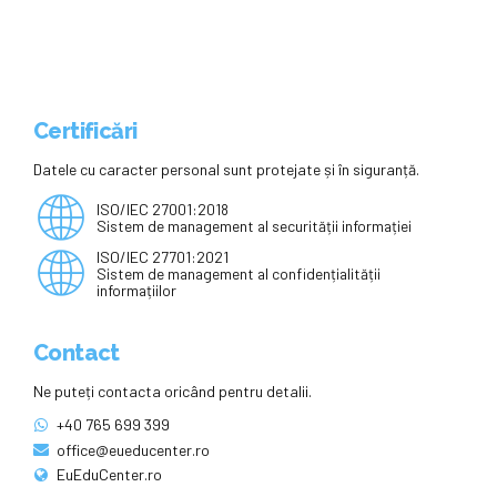
perioadă determinată, de un an şi
cele încadrate la plata cu ora,
contractele încetează la 31
august
Certificări
Datele cu caracter personal sunt protejate și în siguranță.
ISO/IEC 27001:2018
Sistem de management al securității informației
ISO/IEC 27701:2021
Sistem de management al confidențialității
informațiilor
Contact
Ne puteți contacta oricând pentru detalii.
+40 765 699 399
office@eueducenter.ro
EuEduCenter.ro