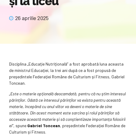
şi la liceu
26 aprilie 2025
Disciplina „Educaţie Nutriţională” a fost aprobată luna aceasta
de ministrul Educaţiei, la trei ani după ce a fost propusă de
preşedintele Federaţiei Române de Culturism şi Fitness, Gabriel
Toncean.
„Este o materie opţională deocamdată, pentru că nu ştim interesul
părinţilor. Odată ce interesul părinţilor va exista pentru această
materie, începând cu anul viitor va deveni o materie de sine
stătătoare. Din acest moment este sarcina şi rolul părinţilor să
acceseze această materie şi să conştientizeze importanţa folosirii
ei”
, spune
Gabriel Toncean
, preşedintele Federaţiei Române de
Culturism şi Fitness.