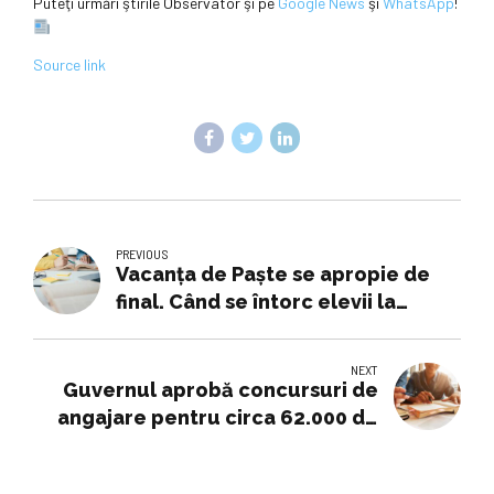
Puteţi urmări ştirile Observator şi pe
Google News
şi
WhatsApp
!
Source link
PREVIOUS
Vacanța de Paște se apropie de
final. Când se întorc elevii la
școală?
NEXT
Guvernul aprobă concursuri de
angajare pentru circa 62.000 de
posturi în educaţie. Ciolacu: Sunt
cadre didactice angajate pe