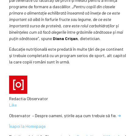
parteneriate cu facultăţi de profil şi medici pentru a înfiinţa
programe de formare a dascălilor.
„Pentru copiii din clasele
primare o alimentaţie echilibrată înseamnă să înveţe de ce este
important să aibă în farfurie fructe sau legume, de ce este
importantă sursa de proteină, care este rolul carbohidraţilor şi
bineînţeles cum să facă alegerile între grăsimile sănătoase şi mai
puţin sănătoase”
, spune
Diana Crişan
, dietetician.
Educaţie nutriţională este predată în multe ţări de pe continent
şi trebuie completată cu un program serios de sport, alt capitol
la care copiii români sunt în urmă.
Redactia Observator
Like
Observator – Despre oameni, știrile așa cum trebuie să fie.
➜
Înapoi la Homepage