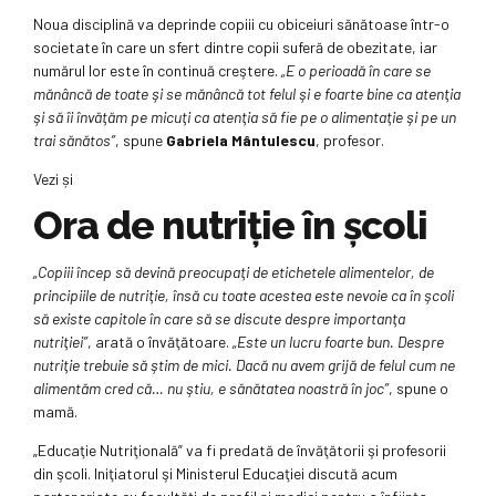
Noua disciplină va deprinde copiii cu obiceiuri sănătoase într-o
societate în care un sfert dintre copii suferă de obezitate, iar
numărul lor este în continuă creştere.
„E o perioadă în care se
mănâncă de toate şi se mănâncă tot felul şi e foarte bine ca atenţia
şi să îi învăţăm pe micuţi ca atenţia să fie pe o alimentaţie şi pe un
trai sănătos”
, spune
Gabriela Mântulescu
, profesor.
Vezi și
Ora de nutriţie în şcoli
„Copiii încep să devină preocupaţi de etichetele alimentelor, de
principiile de nutriţie, însă cu toate acestea este nevoie ca în şcoli
să existe capitole în care să se discute despre importanţa
nutriţiei”
, arată o învăţătoare.
„Este un lucru foarte bun. Despre
nutriţie trebuie să ştim de mici. Dacă nu avem grijă de felul cum ne
alimentăm cred că… nu ştiu, e sănătatea noastră în joc”
, spune o
mamă.
„Educaţie Nutriţională” va fi predată de învăţătorii şi profesorii
din şcoli. Iniţiatorul şi Ministerul Educaţiei discută acum