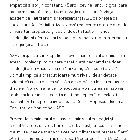
empatică și sprijin constant, «Saro» devine liantul digital care
aduce mai multă claritate, motivație și echilibru în viața
academică”, au transmis reprezentanţii ASE pe o reţea de
socializare. Astfel, inițiativa vizează reducerea ratei de abandon
universitar, creșterea gradului de satis­facție în rândul
studenților și oferirea unui suport personalizat, prin intermediul
inteligenței artificiale.
ASE a organizat, în 9 aprilie, un eveniment oficial de lansare a
acestui proiect pilot de care beneficiază deocamdată doar
studenţii de la Facultatea de Marketing. „Am constatat, în
ultimul timp, că a crescut foarte mult nivelul de anxietate.
Evident că noi nu putem să stăm de vorbă unu la unu cu fiecare
dintre ei. Noi vom afla ce îi preocupă şi vom putea să rezolvăm
problemele lor în felul acesta mult mai repede”, a declarat,
potrivit TvrInfo, prof. univ. dr. Ioana Cecilia Popescu, decan al
Facultăţii de Marketing – ASE.
Prezent la evenimentul de lansare, ministrul educaţiei şi
cercetării, prof. univ. dr. Daniel David, a susţinut că, în curând,
mai multe licee de stat vor avea posibilitatea să testeze „Saro”.
„Pentru mine testarea nu este legată doar de eficienţă, cât de