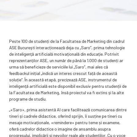
Peste 100 de studenți de la Facultatea de Marketing din cadrul
ASE Bucureşti interacționează deja cu „Saro”, prima tehnologie
de inteligenţă artificială motivaţională din educaţie. Potrivit
reprezentanţilor ASE, un număr de până la 1.000 de studenți ar
urma să beneficieze de serviciile lui „Saro”, mai ales că
feedbackul inițial „indică un interes crescut față de această
soluție”. În această etapă, precizează ASE, instrumentul de
inteligenţă artificială este disponibil exclusiv pentru studenții de
la Facultatea de Marketing, însă proiectul va fi extins şi la alte
programe de studiu.
„«Saro», prima asistentă AI care facilitează comunicarea dintre
tineri și cadrele didactice, oferind sprijin, îi susține pe tineri cu
mesaje mo­ti­vaționale, «remindere» pentru teme și examene,
oferă cadrelor didactice o imagine de ansamblu asupra
progresului, implicării și nevoilor reale ale studenților. Cu o voce