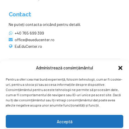
Contact
Ne puteți contacta oricând pentru detalii.
+40 765 699 399
office@eueducenter.ro
EuEduCenter.ro
Administrează consimțământul
Rețele sociale
Pentru a oferi cea mai bună experiență, folosim tehnologii, cum ar fi cookie-
Ne puteți găsi și pe rețelele sociale.
uri, pentru a stoca și/sau accesa informațiile despre dispozitive.
Consimțământul pentru aceste tehnologii ne permite să procesăm date,
cum ar fi comportamentul de navigare sau ID-uri unice pe acest site. Dacă
nu îți dai consimțământul sau îți retragi consimțământul dat poate avea
afecte negative asupra unor anumite funcționalități și funcții.
Acceptă