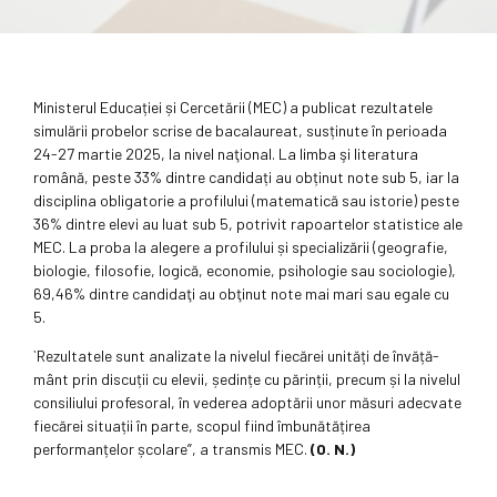
Ministerul Educației și Cercetării (MEC) a publicat rezultatele
simulării probelor scrise de bacalaureat, susținute în perioada
24-27 martie 2025, la nivel naţional. La limba şi literatura
română, peste 33% dintre candidați au obținut note sub 5, iar la
disciplina obligatorie a profilului (matematică sau istorie) peste
36% dintre elevi au luat sub 5, potrivit rapoartelor statistice ale
MEC. La proba la alegere a profilului și specializării (geografie,
biologie, filosofie, logică, economie, psihologie sau sociologie),
69,46% dintre candidaţi au obţinut note mai mari sau egale cu
5.
`Rezultatele sunt analizate la nivelul fiecărei unități de învăță­
mânt prin discuții cu elevii, ședințe cu părinții, precum și la nivelul
consiliului profesoral, în vederea adoptării unor măsuri adecvate
fiecărei situații în parte, scopul fiind îmbunătățirea
performanțelor șco­lare”, a transmis MEC.
(O. N.)