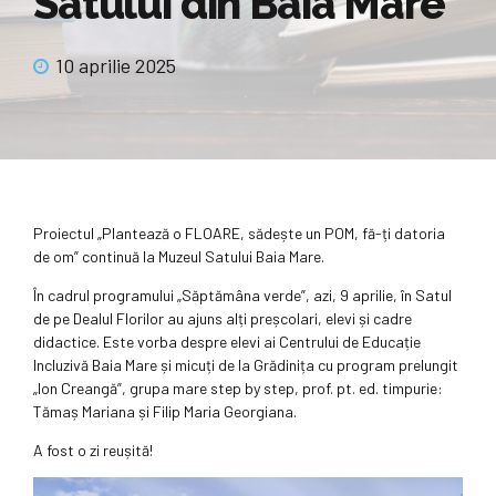
Satului din Baia Mare
10 aprilie 2025
Proiectul „Plantează o FLOARE, sădește un POM, fă-ți datoria
de om” continuă la Muzeul Satului Baia Mare.
În cadrul programului „Săptămâna verde”, azi, 9 aprilie, în Satul
de pe Dealul Florilor au ajuns alți preșcolari, elevi și cadre
didactice. Este vorba despre elevi ai Centrului de Educație
Incluzivă Baia Mare și micuți de la Grădinița cu program prelungit
„Ion Creangă”, grupa mare step by step, prof. pt. ed. timpurie:
Tămaș Mariana și Filip Maria Georgiana.
A fost o zi reușită!