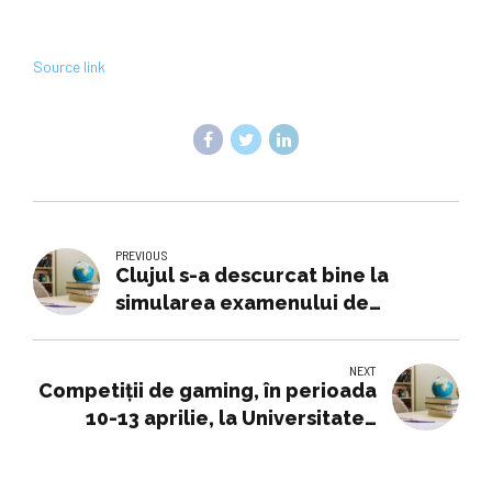
Source link
PREVIOUS
Clujul s-a descurcat bine la
simularea examenului de
Bacalaureat, spune șefa IȘG Cluj
NEXT
Competiții de gaming, în perioada
10-13 aprilie, la Universitatea
Politehnică; evenimentul a ajuns
la ediția a treia