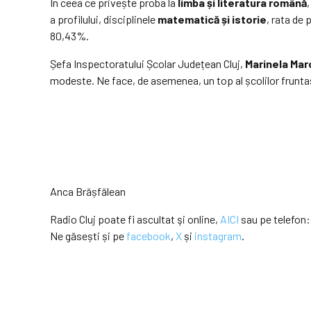
În ceea ce privește proba la
limba și literatura română
a profilului, disciplinele
matematică și istorie
, rata de
80,43%.
Șefa Inspectoratului Școlar Județean Cluj,
Marinela Mar
modeste. Ne face, de asemenea, un top al școlilor fruntaș
Anca Brășfălean
Radio Cluj poate fi ascultat şi online,
AICI
sau pe telefon:
Ne găsești și pe
facebook
,
X
și
instagram
.