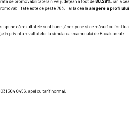
, rata de promovabilitate la nivel județean a fost de
80,29%
, iar la 
 promovabilitate este de peste 76%, iar la cea la
alegere a profilului
c
, spune că rezultatele sunt bune și ne spune și ce măsuri au fost lua
e în privința rezultatelor la simularea examenului de Bacaluareat:
 031 504 0456, apel cu tarif normal.