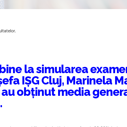
ltatelor.
 bine la simularea exame
fa IȘG Cluj, Marinela Mar
 au obținut media genera
.