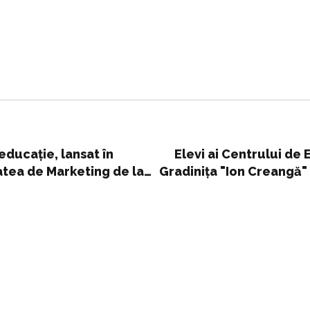
educație, lansat în
Elevi ai Centrului de 
atea de Marketing de la
Gradinița "Ion Creangă" 
ă și în ciclul