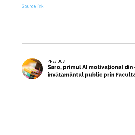
Source link
PREVIOUS
Saro, primul AI motivațional din 
învățământul public prin Facult
ASE București. Soluția va fi extins
preuniversitar