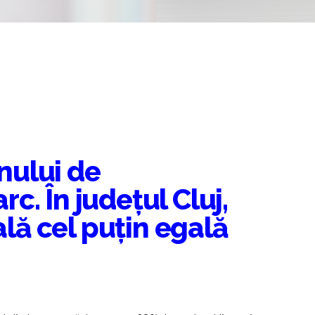
nului de
c. În județul Cluj,
lă cel puțin egală