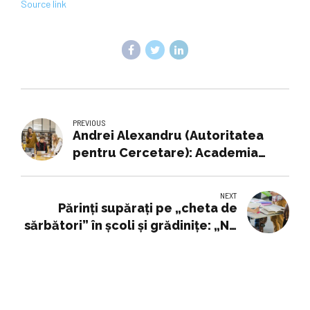
Source link
PREVIOUS
Andrei Alexandru (Autoritatea
pentru Cercetare): Academia
Română, lider incontestabil al
științei românești
NEXT
Părinți supărați pe „cheta de
sărbători” în școli și grădinițe: „Nu
prea merge scuza că n-ai bani.
Trebuie să contribui”