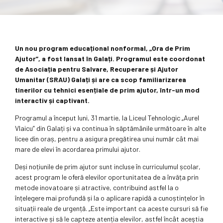
Un nou program educațional nonformal, „Ora de Prim
Ajutor”, a fost lansat în Galați. Programul este coordonat
de Asociația pentru Salvare, Recuperare și Ajutor
Umanitar (SRAU) Galați și are ca scop familiarizarea
tinerilor cu tehnici esențiale de prim ajutor, într-un mod
interactiv și captivant.
Programul a început luni, 31 martie, la Liceul Tehnologic „Aurel
Vlaicu” din Galați și va continua în săptămânile următoare în alte
licee din oraș, pentru a asigura pregătirea unui număr cât mai
mare de elevi în acordarea primului ajutor.
Deși noțiunile de prim ajutor sunt incluse în curriculumul școlar,
acest program le oferă elevilor oportunitatea de a învăța prin
metode inovatoare și atractive, contribuind astfel la o
înțelegere mai profundă și la o aplicare rapidă a cunoștințelor în
situații reale de urgență. „Este important ca aceste cursuri să fie
interactive și să le capteze atenția elevilor, astfel încât aceştia