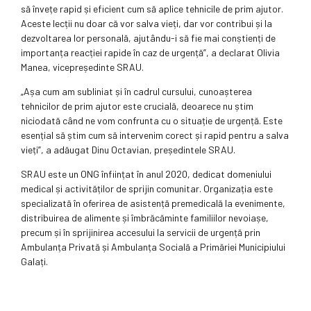
să învețe rapid și eficient cum să aplice tehnicile de prim ajutor.
Aceste lecții nu doar că vor salva vieți, dar vor contribui și la
dezvoltarea lor personală, ajutându-i să fie mai conștienți de
importanța reacției rapide în caz de urgență”, a declarat Olivia
Manea, vicepreședinte SRAU.
„Așa cum am subliniat și în cadrul cursului, cunoașterea
tehnicilor de prim ajutor este crucială, deoarece nu știm
niciodată când ne vom confrunta cu o situație de urgență. Este
esențial să știm cum să intervenim corect și rapid pentru a salva
vieți”, a adăugat Dinu Octavian, președintele SRAU.
SRAU este un ONG înființat în anul 2020, dedicat domeniului
medical și activităților de sprijin comunitar. Organizația este
specializată în oferirea de asistență premedicală la evenimente,
distribuirea de alimente și îmbrăcăminte familiilor nevoiașe,
precum și în sprijinirea accesului la servicii de urgență prin
Ambulanța Privată și Ambulanța Socială a Primăriei Municipiului
Galați.