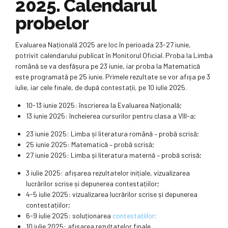
2025. Calendarul
probelor
Evaluarea Națională 2025 are loc în perioada 23-27 iunie,
potrivit calendarului publicat în Monitorul Oficial. Proba la Limba
română se va desfășura pe 23 iunie, iar proba la Matematică
este programată pe 25 iunie. Primele rezultate se vor afișa pe 3
iulie, iar cele finale, de după contestații, pe 10 iulie 2025.
10-13 iunie 2025: înscrierea la Evaluarea Națională;
13 iunie 2025: încheierea cursurilor pentru clasa a VIII-a;
23 iunie 2025: Limba și literatura română – probă scrisă;
25 iunie 2025: Matematică – probă scrisă;
27 iunie 2025: Limba și literatura maternă – probă scrisă;
3 iulie 2025: afișarea rezultatelor inițiale, vizualizarea
lucrărilor scrise și depunerea contestațiilor;
4-5 iulie 2025: vizualizarea lucrărilor scrise și depunerea
contestațiilor;
6-9 iulie 2025: soluționarea
contestațiilor;
10 iulie 2025: afișarea rezultatelor finale.