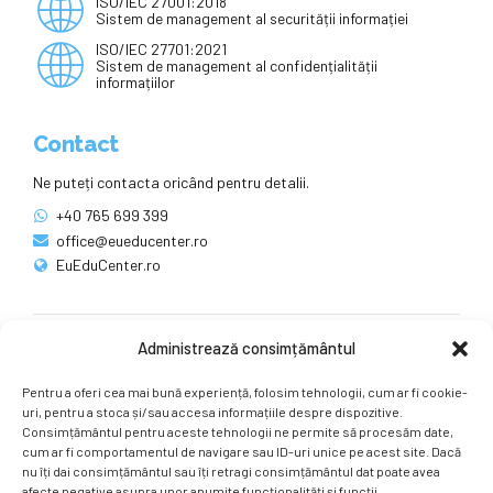
ISO/IEC 27001:2018
Sistem de management al securității informației
ISO/IEC 27701:2021
Sistem de management al confidențialității
informațiilor
Contact
Ne puteți contacta oricând pentru detalii.
+40 765 699 399
office@eueducenter.ro
EuEduCenter.ro
Administrează consimțământul
Rețele sociale
Pentru a oferi cea mai bună experiență, folosim tehnologii, cum ar fi cookie-
Ne puteți găsi și pe rețelele sociale.
uri, pentru a stoca și/sau accesa informațiile despre dispozitive.
Consimțământul pentru aceste tehnologii ne permite să procesăm date,
cum ar fi comportamentul de navigare sau ID-uri unice pe acest site. Dacă
nu îți dai consimțământul sau îți retragi consimțământul dat poate avea
afecte negative asupra unor anumite funcționalități și funcții.