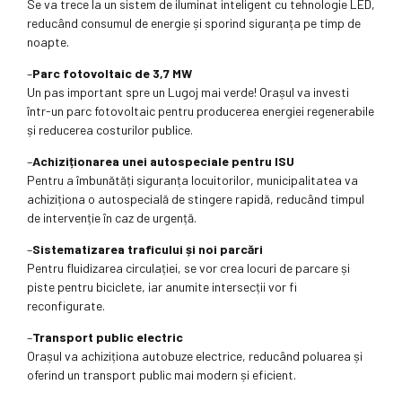
Se va trece la un sistem de iluminat inteligent cu tehnologie LED,
reducând consumul de energie și sporind siguranța pe timp de
noapte.
–
Parc fotovoltaic de 3,7 MW
Un pas important spre un Lugoj mai verde! Orașul va investi
într-un parc fotovoltaic pentru producerea energiei regenerabile
și reducerea costurilor publice.
–
Achiziționarea unei autospeciale pentru ISU
Pentru a îmbunătăți siguranța locuitorilor, municipalitatea va
achiziționa o autospecială de stingere rapidă, reducând timpul
de intervenție în caz de urgență.
–
Sistematizarea traficului și noi parcări
Pentru fluidizarea circulației, se vor crea locuri de parcare și
piste pentru biciclete, iar anumite intersecții vor fi
reconfigurate.
–
Transport public electric
Orașul va achiziționa autobuze electrice, reducând poluarea și
oferind un transport public mai modern și eficient.