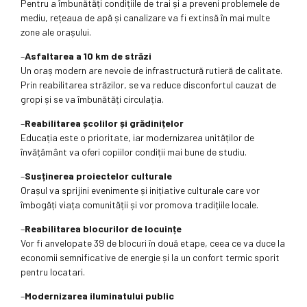
Pentru a îmbunătăți condițiile de trai și a preveni problemele de
mediu, rețeaua de apă și canalizare va fi extinsă în mai multe
zone ale orașului.
–
Asfaltarea a 10 km de străzi
Un oraș modern are nevoie de infrastructură rutieră de calitate.
Prin reabilitarea străzilor, se va reduce disconfortul cauzat de
gropi și se va îmbunătăți circulația.
–
Reabilitarea școlilor și grădinițelor
Educația este o prioritate, iar modernizarea unităților de
învățământ va oferi copiilor condiții mai bune de studiu.
–
Susținerea proiectelor culturale
Orașul va sprijini evenimente și inițiative culturale care vor
îmbogăți viața comunității și vor promova tradițiile locale.
–
Reabilitarea blocurilor de locuințe
Vor fi anvelopate 39 de blocuri în două etape, ceea ce va duce la
economii semnificative de energie și la un confort termic sporit
pentru locatari.
–
Modernizarea iluminatului public