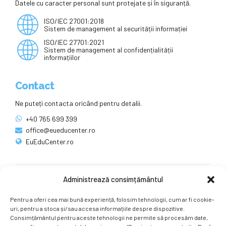
Datele cu caracter personal sunt protejate și în siguranță.
ISO/IEC 27001:2018
Sistem de management al securității informației
ISO/IEC 27701:2021
Sistem de management al confidențialității
informațiilor
Contact
Ne puteți contacta oricând pentru detalii.
+40 765 699 399
office@eueducenter.ro
EuEduCenter.ro
Administrează consimțământul
Rețele sociale
Pentru a oferi cea mai bună experiență, folosim tehnologii, cum ar fi cookie-
Ne puteți găsi și pe rețelele sociale.
uri, pentru a stoca și/sau accesa informațiile despre dispozitive.
Consimțământul pentru aceste tehnologii ne permite să procesăm date,