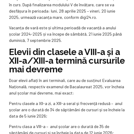
în curs. După finalizarea modulului V de învățare, care se va
desfășura în perioada: luni, 28 aprilie 2025 – vineri, 20 iunie
2025, urmează vacanța mare, conform digi24.ro.
Vacanța de vară este și ultima perioadă de vacanță a anului
școlar 2024-2025 și va începe de sâmbătă, 21 iunie 2025 până
duminică, 7 septembrie 2025.
Elevii din clasele a VIII-a și a
XII-a/XIII-a termină cursurile
mai devreme
Doar elevii aflați în ani terminali, care au de susținut Evaluarea
Națională, respectiv examenul de Bacalaureat 2025, vor încheia
anul școlar mai devreme, mai exact:
Pentru clasele a XII-a zi, a XIII-a seral şi frecvenţă redusă – anul
şcolar are o durată de 34 de săptămâni de cursuri şi se încheie la
data de 5 iunie 2026;
Pentru clasa a VIII-a – anul şcolar are o durată de 35 de
săptămâni de cursuri şi se încheie la data de 12 iunie 2026;