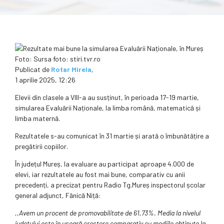
Foto: Sursa foto: stiri.tvr.ro
Publicat de
Rotar Mirela
,
1 aprilie 2025, 12:26
Elevii din clasele a VIII-a au susținut, în perioada 17-19 martie,
simularea Evaluării Naționale, la limba română, matematică și
limba maternă.
Rezultatele s-au comunicat în 31 martie și arată o îmbunătățire a
pregătirii copiilor.
În județul Mureș, la evaluare au participat aproape 4.000 de
elevi, iar rezultatele au fost mai bune, comparativ cu anii
precedenți, a precizat pentru Radio Tg.Mureș inspectorul școlar
general adjunct, Fănică Niță:
,,Avem un procent de promovabilitate de 61,73%. Media la nivelul
județului este în ușoară creștere comparativ cu mediile obținute la