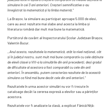
simulare în cei 3 ani anteriori. Creșteri semnificative s-au
înregistrat la matematică și la limba maternă.”
La Brașov, la simulare au participat aproape 5.000 de elevi,
care au avut rezultate mai slabe anul acesta la limba și
literatura română dar mult mai bune la matematică.
Purtătorul de cuvânt al Inspectoratului Școlar Județean Brașov,
Valentin Bucur.
,,Anul acesta, rezultatele la matematică, atât la nivel național, cât
și în județul nostru, sunt mult mai bune comparativ cu cele obținute
de elevii clasei a VIII-a la simulările din anii precedenți, deși gradul
de dificultate al acestora a fost comparabil cu cele din anii
anteriori. În ansamblu, putem caracteriza rezultate de la această
simulare ca fiind mai bune decât cele din anii anteriori.”
Rezultatele în urma acestor simulări nu vor fi trecute în
cataloage decât la cererea expresă a elevilor sau a părinților
acestora.
Rezultatele vor fi analizate la clasă, a explicat Fănică Niță: