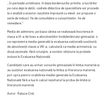
,,În perioada următoare, în baza borderourilor primite, a lucrărilor
pe care deja le dețin, cadrele didactice de specialitate vor proceda
la o analiză a acestor rezultate împreună cu elevii, vor propune o
serie de măsuri, fie de consolidare a cunoștințelor, fie de
remediere.”
Media de admitere, pe baza căreia se realizează înscrierea în
clasa a IX-a de liceu a absolvenților învățământului gimnazial, o
va reprezenta media generală la evaluarea națională susținută
de absolvenții clasei a VIII-a, calculată ca medie aritmetică, cu
două zecimale, fără rotunjire, a notelor obținute la probele
incluse în Evaluarea Națională.
Candidații care au urmat cursurile gimnaziale în limba maternă și
au susținut evaluarea națională la limba și literatura maternă,
pot opta pentru stabilirea mediei generale la Evaluarea
Națională fără a lua în calcul rezultatul la proba de limbă și
literatură maternă.
Autor: Raluca Creț