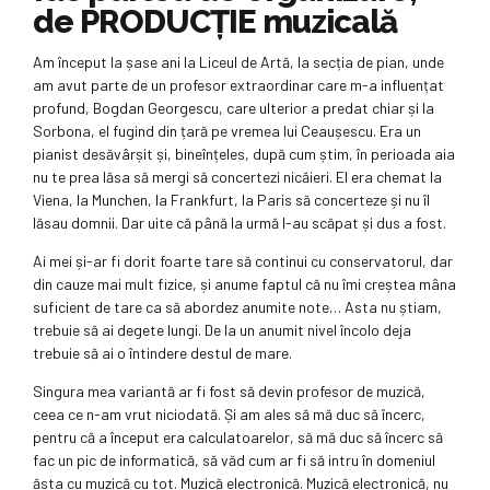
de PRODUCȚIE muzicală
Am început la șase ani la Liceul de Artă, la secția de pian, unde
am avut parte de un profesor extraordinar care m-a influențat
profund, Bogdan Georgescu, care ulterior a predat chiar și la
Sorbona, el fugind din țară pe vremea lui Ceaușescu. Era un
pianist desăvârșit și, bineînțeles, după cum știm, în perioada aia
nu te prea lăsa să mergi să concertezi nicăieri. El era chemat la
Viena, la Munchen, la Frankfurt, la Paris să concerteze și nu îl
lăsau domnii. Dar uite că până la urmă l-au scăpat și dus a fost.
Ai mei și-ar fi dorit foarte tare să continui cu conservatorul, dar
din cauze mai mult fizice, și anume faptul că nu îmi creștea mâna
suficient de tare ca să abordez anumite note… Asta nu știam,
trebuie să ai degete lungi. De la un anumit nivel încolo deja
trebuie să ai o întindere destul de mare.
Singura mea variantă ar fi fost să devin profesor de muzică,
ceea ce n-am vrut niciodată. Și am ales să mă duc să încerc,
pentru că a început era calculatoarelor, să mă duc să încerc să
fac un pic de informatică, să văd cum ar fi să intru în domeniul
ăsta cu muzică cu tot. Muzică electronică. Muzică electronică, nu