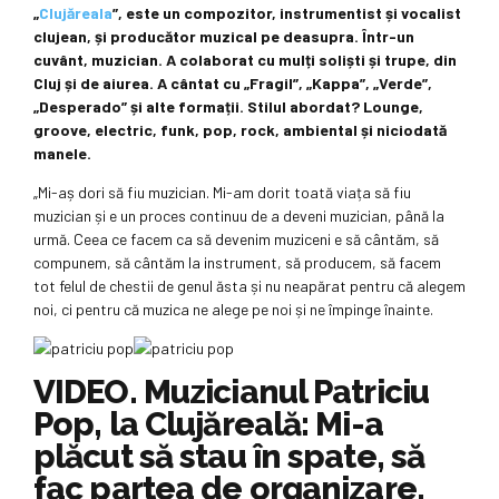
„
Clujăreala
”, este un compozitor, instrumentist și vocalist
clujean, și producător muzical pe deasupra. Într-un
cuvânt, muzician. A colaborat cu mulți soliști și trupe, din
Cluj și de aiurea. A cântat cu „Fragil”, „Kappa”, „Verde”,
„Desperado” și alte formații. Stilul abordat? Lounge,
groove, electric, funk, pop, rock, ambiental și niciodată
manele.
„Mi-aș dori să fiu muzician. Mi-am dorit toată viața să fiu
muzician și e un proces continuu de a deveni muzician, până la
urmă. Ceea ce facem ca să devenim muziceni e să cântăm, să
compunem, să cântăm la instrument, să producem, să facem
tot felul de chestii de genul ăsta și nu neapărat pentru că alegem
noi, ci pentru că muzica ne alege pe noi și ne împinge înainte.
VIDEO. Muzicianul Patriciu
Pop, la Clujăreală: Mi-a
plăcut să stau în spate, să
fac partea de organizare,