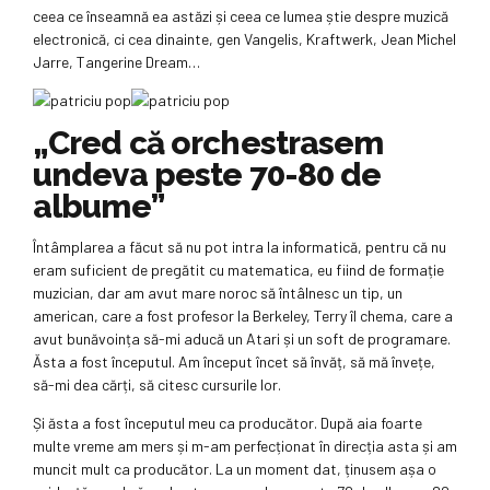
ceea ce înseamnă ea astăzi și ceea ce lumea știe despre muzică
electronică, ci cea dinainte, gen Vangelis, Kraftwerk, Jean Michel
Jarre, Tangerine Dream…
„Cred că orchestrasem
undeva peste 70-80 de
albume”
Întâmplarea a făcut să nu pot intra la informatică, pentru că nu
eram suficient de pregătit cu matematica, eu fiind de formație
muzician, dar am avut mare noroc să întâlnesc un tip, un
american, care a fost profesor la Berkeley, Terry îl chema, care a
avut bunăvoința să-mi aducă un Atari și un soft de programare.
Ăsta a fost începutul. Am început încet să învăț, să mă învețe,
să-mi dea cărți, să citesc cursurile lor.
Și ăsta a fost începutul meu ca producător. După aia foarte
multe vreme am mers și m-am perfecționat în direcția asta și am
muncit mult ca producător. La un moment dat, ținusem așa o