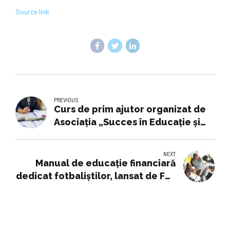
Source link
PREVIOUS
Curs de prim ajutor organizat de
Asociația „Succes în Educație și
Sport” pe 15 martie
NEXT
Manual de educaţie financiară
dedicat fotbaliştilor, lansat de FRF
şi ASF