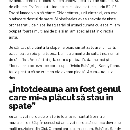
evidență, cred că orchestrasem undeva peste 70 de albume, 80
de albume. Era începutul industriei muzicale atunci, prin 92-93.
Toată lumea voia să cânte. Chiar cântau, unii dintre ei, era așa,
o mișcare destul de mare. Și bineînțeles aveau nevoie de niște
orchestrații, de niște înregistrări și atunci cumva cu asta m-am
ocupat foarte mulți ani de zile și m-am specializat în direcția
asta.
De cântat știu cânta la clape, la pian, sintetizatoare, chitară,
bass, bat un pic și la tobe… La instrumente de suflat nu, numai
de răsuflat. Am cântat și la corn o perioadă, dar nu mai știu.
Flocea m-a botezat celebrul cuplu Ovidiu Buhățel și Sandy Deac.
Asta pentru că pe vremea aia aveam pleată. Acum… na, s-a
dus…
„Întotdeauna am fost genul
care mi-a plăcut să stau în
spate”
Eu am avut noroc de o istorie foarte romanțată printre
muzicienii din Cluj. În sensul că am avut noroc să cunosc devreme
mulți muzicieni din Cluj. Oameni care, cum ziceam, Buhățel, Sandy