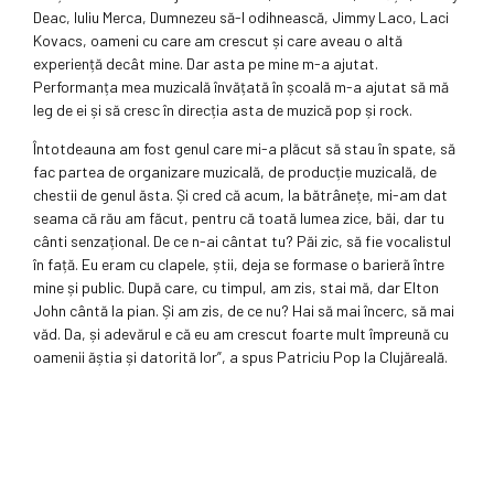
Deac, Iuliu Merca, Dumnezeu să-l odihnească, Jimmy Laco, Laci
Kovacs, oameni cu care am crescut și care aveau o altă
experiență decât mine. Dar asta pe mine m-a ajutat.
Performanța mea muzicală învățată în școală m-a ajutat să mă
leg de ei și să cresc în direcția asta de muzică pop și rock.
Întotdeauna am fost genul care mi-a plăcut să stau în spate, să
fac partea de organizare muzicală, de producție muzicală, de
chestii de genul ăsta. Și cred că acum, la bătrânețe, mi-am dat
seama că rău am făcut, pentru că toată lumea zice, băi, dar tu
cânti senzațional. De ce n-ai cântat tu? Păi zic, să fie vocalistul
în față. Eu eram cu clapele, știi, deja se formase o barieră între
mine și public. După care, cu timpul, am zis, stai mă, dar Elton
John cântă la pian. Și am zis, de ce nu? Hai să mai încerc, să mai
văd. Da, și adevărul e că eu am crescut foarte mult împreună cu
oamenii ăștia și datorită lor”, a spus Patriciu Pop la Clujăreală.