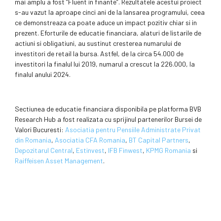
mai amplu a fost ”Fluent in finante”. Rezultatele acestui proiect
s-au vazut la aproape cinci ani de la lansarea programului, ceea
ce demonstreaza ca poate aduce un impact pozitiv chiar si in
prezent. Eforturile de educatie financiara, alaturi de listarile de
actiuni si obligatiuni, au sustinut cresterea numarului de
investitori de retail la bursa. Astfel, de la circa 54.000 de
investitori la finalul lui 2019, numarul a crescut la 226.000, la
finalul anului 2024.
Sectiunea de educatie financiara disponibila pe platforma BVB
Research Hub a fost realizata cu sprijinul partenerilor Bursei de
Valori Bucuresti:
Asociatia pentru Pensiile Administrate Privat
din Romania
,
Asociatia CFA Romania
,
BT Capital Partners
,
Depozitarul Central
,
Estinvest
,
IFB Finwest
,
KPMG Romania
si
Raiffeisen Asset Management
.