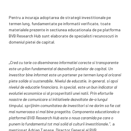
Pentru a incuraja adoptarea de strategii investitionale pe
termen lung, fundamentate pe informatii verificate, toate
materialele prezente in sectiunea educationala de pe platforma
BVB Research Hub sunt elaborate de specialisti recunoscuti in
domeniul pietei de capital.
„
Cred cu tarie ca diseminarea informatiei corecte si transparente
este un pilon fundamental al dezvoltarii pietelor de capital. Un
investitor bine informat este un partener pe termen lung al oricarei
piete solide si sustenabile. Nivelul de educatie, in general, si apoi
nivelul de educatie financiara, in special, este un bun indicator al
evolutiei economice si al prosperitatii unei natii. Prin eforturile
noastre de comunicare si initiativele dezvoltate de-a lungul
timpului, sprijinim comunitatea de investitori si ne dorim sa fie cat
mai numeroasa si mai bine pregatita. Componenta educationala a
platformei BVB Research Hub este o noua caramida pe care o
punem la fundamentul tot mai solid al culturii investitionale.”,
a
mentionat Adrian Tanase, Director General al BVB.