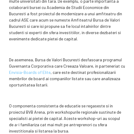
multe universitati din tara. De exemplu, o parte importanta a
colaborarii bursei cu Academia de Studii Economice din
Bucuresti a fost proiectul de modernizare a unui amfiteatru din
cadrul ASE care acum se numeste Amfiteatrul Bursa de Valori
Bucuresti si care isi propune sa fie locul intalnirilor dintre
studenti si experti din sfera investitiilor, in diverse dezbateri si
evenimente dedicate pietei de capital.
De asemenea, Bursa de Valori Bucuresti desfasoara programul
Guvernanta Corporativa care Creeaza Valoare, in parteneriat cu
Envisia-Boards of Elite
, care este destinat profesionalizarii
membrilor de board ai companiilor listate sau care analizeaza
oportunitatea listarii.
O componenta consistenta de educatie se regaseste si in
proiectul BVB Arena, prin workshopurile regionale sustinute de
specialisti ai pietei de capital. Aceste workshop-uri au scopul
de a-i familiariza cat mai mult pe antreprenori cu sfera
investitionala si listarea la bursa.