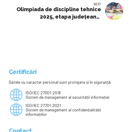
NEXT
Olimpiada de discipline tehnice
2025, etapa județeană.
Subiectele și răspunsurile
corecte la Educație tehnologică,
Agricultură, Mecanică, Protecția
mediului, Turism, Construcții,
Industrie alimentară, a lemnului și
textilă
Certificări
Datele cu caracter personal sunt protejate și în siguranță.
ISO/IEC 27001:2018
Sistem de management al securității informației
ISO/IEC 27701:2021
Sistem de management al confidențialității
informațiilor
Contact