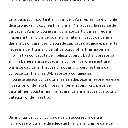
Un alt aspect important al initiativei BVB il reprezinta eforturile
de a promova incluziunea financiara. Prin accesul la resurse de
calitate, BVB isi propune sa incurajeze participarea in egala
masura a tinerilor, a persoanelor aflate la inceput de cariera,
dar si a celor care, desi dispun de capital, nu au inca experienta
necesara pentru a-si diversifica portofoliile. Prin materiale
informative concepute pe intelesul tuturor, BVB isi doreste sa
elimine barierele si prejudecatile conform carora investitiile in
piata de capital ar fi accesibile doar unui cerc restrans de
cunoscatori. Misiunea BVB este de a continua sa
imbunatateasca continutul si sa se adapteze la nevoile reale ale
investitorilor de retail. Impreuna, putem construi o piata de
capital mai robusta, mai transparenta si mai accesibila tuturor
categoriilor de investitori.
De-a lungul timpului, Bursa de Valori Bucuresti a derulat
numeroase programe de educatie financiara, printre care cel