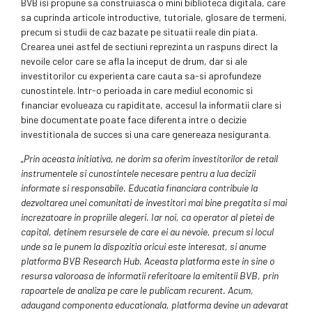
BVB isi propune sa construiasca o mini biblioteca digitala, care
sa cuprinda articole introductive, tutoriale, glosare de termeni,
precum si studii de caz bazate pe situatii reale din piata.
Crearea unei astfel de sectiuni reprezinta un raspuns direct la
nevoile celor care se afla la inceput de drum, dar si ale
investitorilor cu experienta care cauta sa-si aprofundeze
cunostintele. Intr-o perioada in care mediul economic si
financiar evolueaza cu rapiditate, accesul la informatii clare si
bine documentate poate face diferenta intre o decizie
investitionala de succes si una care genereaza nesiguranta.
„
Prin aceasta initiativa, ne dorim sa oferim investitorilor de retail
instrumentele si cunostintele necesare pentru a lua decizii
informate si responsabile. Educatia financiara contribuie la
dezvoltarea unei comunitati de investitori mai bine pregatita si mai
increzatoare in propriile alegeri. Iar noi, ca operator al pietei de
capital, detinem resursele de care ei au nevoie, precum si locul
unde sa le punem la dispozitia oricui este interesat, si anume
platforma BVB Research Hub. Aceasta platforma este in sine o
resursa valoroasa de informatii referitoare la emitentii BVB, prin
rapoartele de analiza pe care le publicam recurent. Acum,
adaugand componenta educationala, platforma devine un adevarat