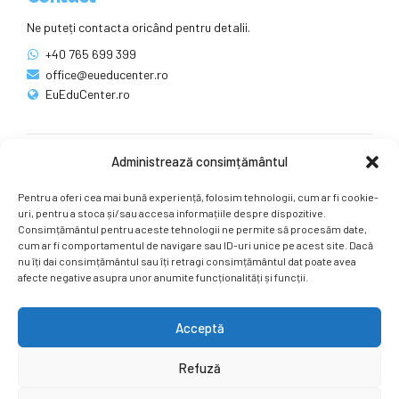
Ne puteți contacta oricând pentru detalii.
+40 765 699 399
office@eueducenter.ro
EuEduCenter.ro
Administrează consimțământul
Rețele sociale
Pentru a oferi cea mai bună experiență, folosim tehnologii, cum ar fi cookie-
Ne puteți găsi și pe rețelele sociale.
uri, pentru a stoca și/sau accesa informațiile despre dispozitive.
Consimțământul pentru aceste tehnologii ne permite să procesăm date,
cum ar fi comportamentul de navigare sau ID-uri unice pe acest site. Dacă
nu îți dai consimțământul sau îți retragi consimțământul dat poate avea
afecte negative asupra unor anumite funcționalități și funcții.
Acceptă
Copyright by
EuEduCenter.ro
.
Refuză