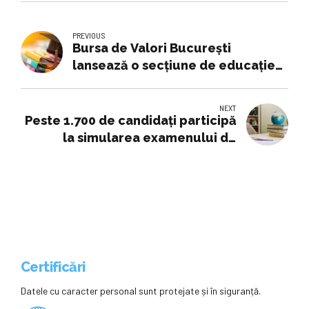
PREVIOUS
Bursa de Valori București
lansează o secțiune de educație
financiară pe platforma BVB
Research Hub
NEXT
Peste 1.700 de candidați participă
la simularea examenului de
admitere de la Politehnica
București
Certificări
Datele cu caracter personal sunt protejate și în siguranță.