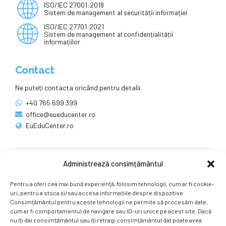
ISO/IEC 27001:2018
Sistem de management al securității informației
ISO/IEC 27701:2021
Sistem de management al confidențialității
informațiilor
Contact
Ne puteți contacta oricând pentru detalii.
+40 765 699 399
office@eueducenter.ro
EuEduCenter.ro
Administrează consimțământul
Rețele sociale
Pentru a oferi cea mai bună experiență, folosim tehnologii, cum ar fi cookie-
Ne puteți găsi și pe rețelele sociale.
uri, pentru a stoca și/sau accesa informațiile despre dispozitive.
Consimțământul pentru aceste tehnologii ne permite să procesăm date,
cum ar fi comportamentul de navigare sau ID-uri unice pe acest site. Dacă
nu îți dai consimțământul sau îți retragi consimțământul dat poate avea