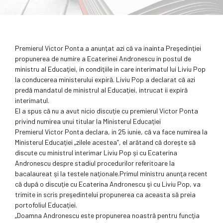
Premierul Victor Ponta a anunţat azi că va inainta Preşedinţiei
propunerea de numire a Ecaterinei Andronescu in postul de
ministru al Educaţiei, in condiţiile in care interimatul lui Liviu Pop
la conducerea ministerului expiră. Liviu Pop a declarat că azi
predă mandatul de ministrul al Educaţiei, intrucat ii expiră
interimatul.
El a spus că nu a avut nicio discuţie cu premierul Victor Ponta
privind numirea unui titular la Ministerul Educaţiei
Premierul Victor Ponta declara, in 25 iunie, că va face numirea la
Ministerul Educaţiei „zilele acestea”, el arătand că doreşte să
discute cu ministrul interimar Liviu Pop şi cu Ecaterina
Andronescu despre stadiul procedurilor referitoare la
bacalaureat şi la testele naţionale.Primul ministru anunţa recent
că după o discuţie cu Ecaterina Andronescu şi cu Liviu Pop, va
trimite in scris preşedintelui propunerea ca aceasta să preia
portofoliul Educaţiei.
„Doamna Andronescu este propunerea noastră pentru funcţia