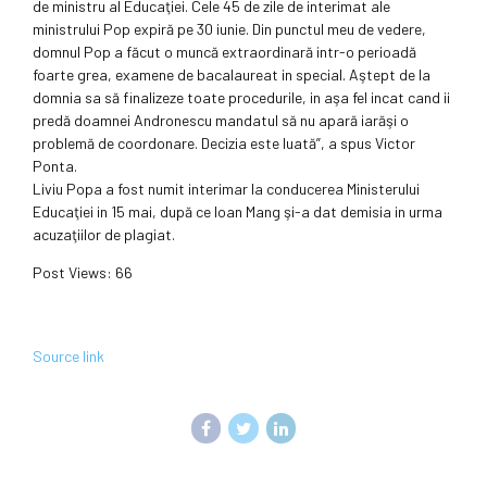
de ministru al Educaţiei. Cele 45 de zile de interimat ale
ministrului Pop expiră pe 30 iunie. Din punctul meu de vedere,
domnul Pop a făcut o muncă extraordinară intr-o perioadă
foarte grea, examene de bacalaureat in special. Aştept de la
domnia sa să finalizeze toate procedurile, in aşa fel incat cand ii
predă doamnei Andronescu mandatul să nu apară iarăşi o
problemă de coordonare. Decizia este luată”, a spus Victor
Ponta.
Liviu Popa a fost numit interimar la conducerea Ministerului
Educaţiei in 15 mai, după ce Ioan Mang şi-a dat demisia in urma
acuzaţiilor de plagiat.
Post Views:
66
Post
Navigation
Source link