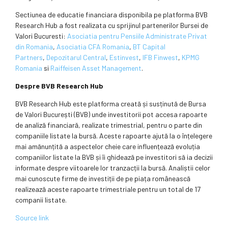
Sectiunea de educatie financiara disponibila pe platforma BVB
Research Hub a fost realizata cu sprijinul partenerilor Bursei de
Valori Bucuresti:
Asociatia pentru Pensiile Administrate Privat
din Romania
,
Asociatia CFA Romania
,
BT Capital
Partners
,
Depozitarul Central
,
Estinvest
,
IFB Finwest
,
KPMG
Romania
si
Raiffeisen Asset Management
.
Despre BVB Research Hub
BVB Research Hub este platforma creată și susținută de Bursa
de Valori București (BVB) unde investitorii pot accesa rapoarte
de analiză financiară, realizate trimestrial, pentru o parte din
companiile listate la bursă. Aceste rapoarte ajută la o înțelegere
mai amănunțită a aspectelor cheie care influențează evoluția
companiilor listate la BVB și îi ghidează pe investitori să ia decizii
informate despre viitoarele lor tranzacții la bursă. Analiștii celor
mai cunoscute firme de investiții de pe piața românească
realizează aceste rapoarte trimestriale pentru un total de 17
companii listate.
Source link