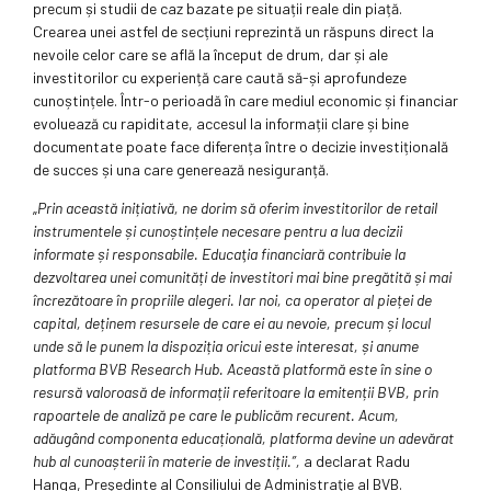
precum și studii de caz bazate pe situații reale din piață.
Crearea unei astfel de secțiuni reprezintă un răspuns direct la
nevoile celor care se află la început de drum, dar și ale
investitorilor cu experiență care caută să-și aprofundeze
cunoștințele. Într-o perioadă în care mediul economic și financiar
evoluează cu rapiditate, accesul la informații clare și bine
documentate poate face diferența între o decizie investițională
de succes și una care generează nesiguranță.
„
Prin această inițiativă, ne dorim să oferim investitorilor de retail
instrumentele și cunoștințele necesare pentru a lua decizii
informate și responsabile. Educaţia financiară contribuie la
dezvoltarea unei comunități de investitori mai bine pregătită și mai
încrezătoare în propriile alegeri. Iar noi, ca operator al pieței de
capital, deținem resursele de care ei au nevoie, precum și locul
unde să le punem la dispoziția oricui este interesat, și anume
platforma BVB Research Hub. Această platformă este în sine o
resursă valoroasă de informații referitoare la emitenții BVB, prin
rapoartele de analiză pe care le publicăm recurent. Acum,
adăugând componenta educațională, platforma devine un adevărat
hub al cunoașterii în materie de investiții.”,
a declarat Radu
Hanga, Preşedinte al Consiliului de Administraţie al BVB.