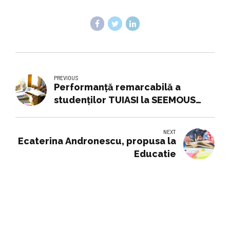
PREVIOUS
Performanță remarcabilă a
studenților TUIASI la SEEMOUS
2025: două medalii de argint și
două de bronz
NEXT
Ecaterina Andronescu, propusa la
Educatie