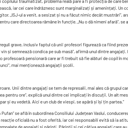
opilului traumatizat, problema reală pare a fi protecția de care be
ească, iar cei care îndrăznesc sunt marginalizați și amenințați. Un co
gitor. „ISJ-ul a venit, a sesizat și nu a făcut nimic decât mustrări”, a
pentru care directoarea rămâne în funcție. „Nu o dă nimeni afară”, se 
guli grave, inclusiv faptul că unii profesori figurează ca fiind prezenț
oar vin și semnează condica pe sub masă”, afirmă unul dintre angajați.
o profesoară pensionară care ar fi trebuit să fie alături de copil în 
atunci”, mai menționează angajații școlii.
eroare. Unii dintre angajați se tem de represalii, mai ales că grupul 
tea pentru ore”, explică unul dintre cei implicați în discuții. Un alt mes
ar și eu vedetă. Aici e un club de viespi, se apără și își țin partea.”
Pufan” se află în subordinea Consiliului Județean Vaslui, conducerea 
acție oficială nu a fost oferită, iar cei responsabili evită să ia ati
mnalate de angajați și părinți. Părinții și cei câțiva angajați care 