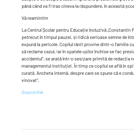
până când va fi tras cineva la răspundere, în această școal
Vă reamintim
La Centrul Școlar pentru Educație Incluzivă „Constantin Puf
petrecut în timpul pauzei, și ridică serioase semne de într
expună la pericole. Copilul rănit provine dintr-o familie c
să reclame cazul, iar în spatele ușilor închise se fac pr
accidentul”, se arată într-o sesizare primită de redacția n
managementul instituției. În timp ce copilul se află în spi
curată. Ancheta internă, despre care se spune că e condus
vinovat”.
Source link