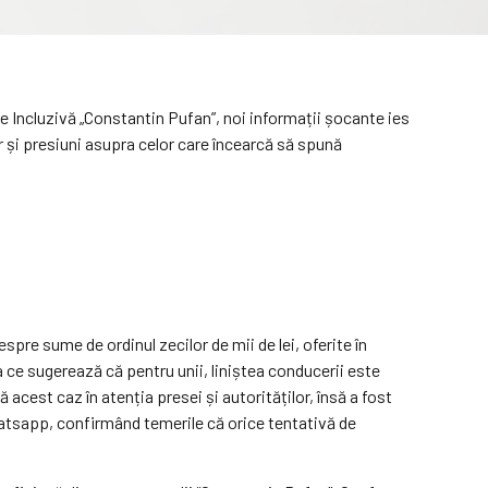
ție Incluzivă „Constantin Pufan”, noi informații șocante ies
or și presiuni asupra celor care încearcă să spună
espre sume de ordinul zecilor de mii de lei, oferite în
ea ce sugerează că pentru unii, liniștea conducerii este
acest caz în atenția presei și autorităților, însă a fost
whatsapp, confirmând temerile că orice tentativă de