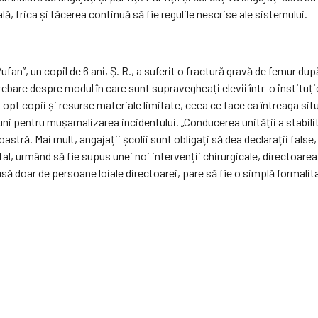
ă, frica și tăcerea continuă să fie regulile nescrise ale sistemului.
an”, un copil de 6 ani, Ș. R., a suferit o fractură gravă de femur după
ebare despre modul în care sunt supravegheați elevii într-o instituție c
u opt copii și resurse materiale limitate, ceea ce face ca întreaga sit
esiuni pentru mușamalizarea incidentului. „Conducerea unității a stabi
oastră. Mai mult, angajații școlii sunt obligați să dea declarații fals
tal, urmând să fie supus unei noi intervenții chirurgicale, directoare
ă doar de persoane loiale directoarei, pare să fie o simplă formalitat