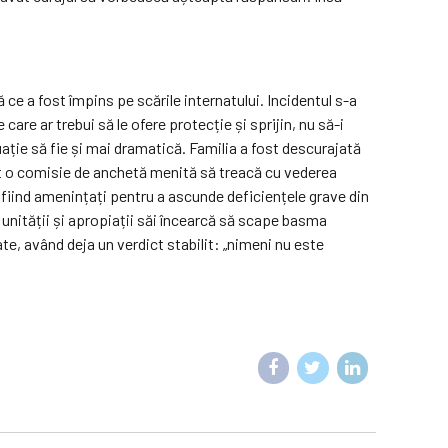
 ce a fost împins pe scările internatului. Incidentul s-a
are ar trebui să le ofere protecție și sprijin, nu să-i
uație să fie și mai dramatică. Familia a fost descurajată
lit o comisie de anchetă menită să treacă cu vederea
e, fiind amenințați pentru a ascunde deficiențele grave din
a unității și apropiații săi încearcă să scape basma
e, având deja un verdict stabilit: „nimeni nu este