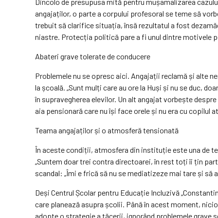
Dincolo de presupusa mită pentru mușamalizarea cazului c
angajaților, o parte a corpului profesoral se teme să vorb
trebuit să clarifice situația, însă rezultatul a fost dezamă
niastre. Protecția politică pare a fi unul dintre motivele 
Abateri grave tolerate de conducere
Problemele nu se opresc aici. Angajații reclamă și alte nere
la școală. „Sunt mulți care au ore la Huși și nu se duc, d
în supravegherea elevilor. Un alt angajat vorbește despre 
aia pensionară care nu își face orele și nu era cu copilul 
Teama angajaților și o atmosferă tensionată
În aceste condiții, atmosfera din instituție este una de t
„Suntem doar trei contra directoarei, în rest toți îi țin par
scandal: „Îmi e frică să nu se mediatizeze mai tare și să ap
Deși Centrul Școlar pentru Educație Incluzivă „Constantin 
care planează asupra școlii. Până în acest moment, nicio re
adopte o strategie a tăcerii, ignorând problemele grave se