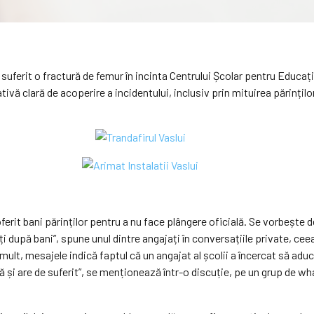
a suferit o fractură de femur în incinta Centrului Școlar pentru Educa
tivă clară de acoperire a incidentului, inclusiv prin mituirea părințil
 oferit bani părinților pentru a nu face plângere oficială. Se vorbește d
ți după bani”, spune unul dintre angajați în conversațiile private, ce
lt, mesajele indică faptul că un angajat al școlii a încercat să aducă 
să și are de suferit”, se menționează într-o discuție, pe un grup de 