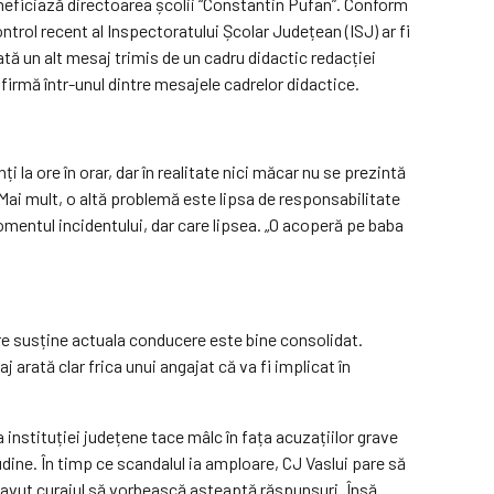
neficiază directoarea școlii “Constantin Pufan”. Conform
ntrol recent al Inspectoratului Școlar Județean (ISJ) ar fi
rată un alt mesaj trimis de un cadru didactic redacției
afirmă într-unul dintre mesajele cadrelor didactice.
i la ore în orar, dar în realitate nici măcar nu se prezintă
 Mai mult, o altă problemă este lipsa de responsabilitate
momentul incidentului, dar care lipsea. „O acoperă pe baba
care susține actuala conducere este bine consolidat.
aj arată clar frica unui angajat că va fi implicat în
instituției județene tace mâlc în fața acuzațiilor grave
tudine. În timp ce scandalul ia amploare, CJ Vaslui pare să
au avut curajul să vorbească așteaptă răspunsuri. Însă