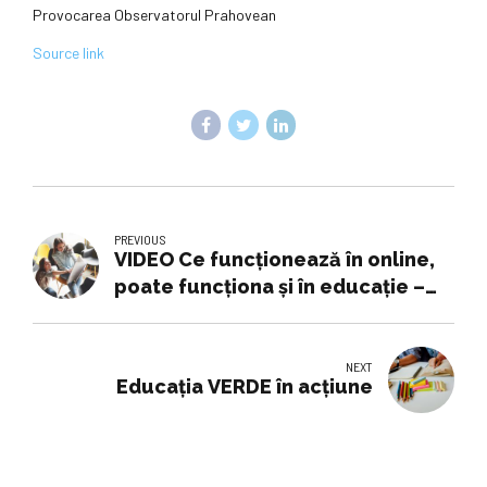
Provocarea Observatorul Prahovean
Source link
PREVIOUS
VIDEO Ce funcționează în online,
poate funcționa și în educație –
sfaturi pentru profesori de la
creatori de conținut, despre cum
să-i facă pe elevi să fie mai
NEXT
Educația VERDE în acțiune
implicați la ore