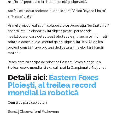
artificială pentru a oferi independență și siguranță.
Astfel, cele două proiecte lăudabile sunt ”Vision Beyond Limits”
și ”PawsAbility”
Primul proiect realizat în colaborare cu „Asociația Nevăzătorilor”
constă într-un dispozitiv inteligent pentru persoanele
nevăzătoare, care detectează obstacole și transmite informații
printr-o cască audio, oferind ghidaj sigur și intuitiv. Al doilea
proiect constă într-o proteză dedicată animalelor fără funcții
motorii.
Reamintim că echipa de robotică Eastern Foxes a obținut al
treilea record mondial și s-a calificat la Campionatul Național.
Detalii aici:
Eastern Foxes
Ploiești, al treilea record
mondial la robotică
Cum ți se pare subiectul?
Sondaj Observatorul Prahovean