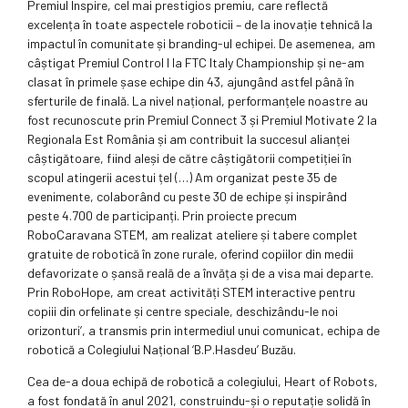
Premiul Inspire, cel mai prestigios premiu, care reflectă
excelența în toate aspectele roboticii – de la inovație tehnică la
impactul în comunitate și branding-ul echipei. De asemenea, am
câștigat Premiul Control I la FTC Italy Championship și ne-am
clasat în primele șase echipe din 43, ajungând astfel până în
sferturile de finală. La nivel național, performanțele noastre au
fost recunoscute prin Premiul Connect 3 și Premiul Motivate 2 la
Regionala Est România și am contribuit la succesul alianței
câștigătoare, fiind aleși de către câștigătorii competiției în
scopul atingerii acestui țel (…) Am organizat peste 35 de
evenimente, colaborând cu peste 30 de echipe și inspirând
peste 4.700 de participanți. Prin proiecte precum
RoboCaravana STEM, am realizat ateliere și tabere complet
gratuite de robotică în zone rurale, oferind copiilor din medii
defavorizate o șansă reală de a învăța și de a visa mai departe.
Prin RoboHope, am creat activități STEM interactive pentru
copiii din orfelinate și centre speciale, deschizându-le noi
orizonturi’, a transmis prin intermediul unui comunicat, echipa de
robotică a Colegiului Național ‘B.P.Hasdeu’ Buzău.
Cea de-a doua echipă de robotică a colegiului, Heart of Robots,
a fost fondată în anul 2021, construindu-și o reputație solidă în