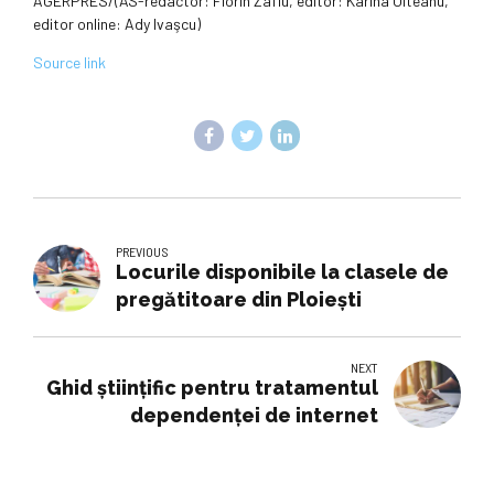
AGERPRES/(AS-redactor: Florin Zafiu, editor: Karina Olteanu,
editor online: Ady Ivaşcu)
Source link
PREVIOUS
Locurile disponibile la clasele de
pregătitoare din Ploiești
NEXT
Ghid ştiinţific pentru tratamentul
dependenţei de internet