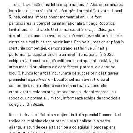
– Locul 1, avansând astfel la etapa națională. Aici, determinarea
lor a fost din nou răsplătită, câștigând premiul Motivate – Locul
3. Însă, cel mai impresionant moment al anului a fost
participarea la competiția internațională Chicago Robotics
Invitational din Statele Unite, mai exact în orașul Chicago din
statul Illinois, unde au avut ocazia să concureze alături de unele
dintre cele mai bune echipe din lume. Echipa a urcat chiar până în
sferturile competiției, demonstrând astfel nivelul înalt și
performanța acestor tineri la un nivel internațional. În 2025,
echipa a (…) reușit o dublă calificare la etapa națională, iar în
urma meciurilor, alianța din care făceau parte s-a clasat pe
locul 3. Munca lor a fost încununată de succes prin câștigarea
premiului Inspire Award – Locul 3, cel mai râvnit trofeu al
competiției, care reflectă excelența în toate aspectele:
creativitate, colaborare și impact social, dar și crearea unui
robot cu un potențial uimitor’, informează echipa de robotică a
colegiului din Buzău.
Recent, Heart of Robots a obținut în Italia premiul Connect I, al
treilea cel mai bine clasat premiu, și a finalizat în a patra
alianță, alături de cealaltă echipă a colegiului, Homosapiens.