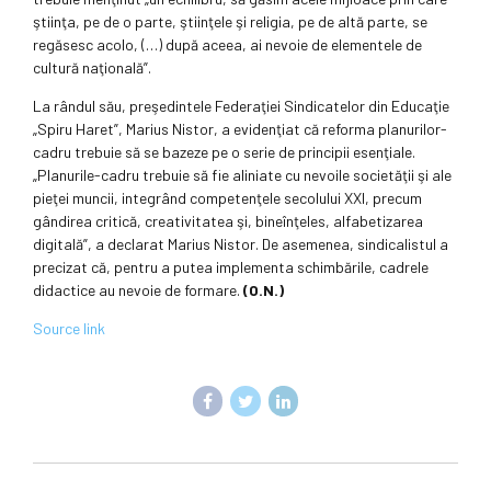
ştiinţa, pe de o parte, ştiinţele şi religia, pe de altă parte, se
regăsesc acolo, (…) după aceea, ai nevoie de elementele de
cultură naţională”.
La rândul său, preşedintele Federaţiei Sindicatelor din Educaţie
„Spiru Haret”, Marius Nistor, a evidenţiat că reforma planurilor-
cadru trebuie să se bazeze pe o serie de principii esenţiale.
„Planurile-cadru trebuie să fie aliniate cu nevoile societăţii şi ale
pieţei muncii, integrând competenţele secolului XXI, precum
gândirea critică, creativitatea şi, bineînţeles, alfabetizarea
digitală”, a declarat Marius Nistor. De asemenea, sindicalistul a
precizat că, pentru a putea implementa schimbările, cadrele
didactice au nevoie de formare.
(O.N.)
Source link