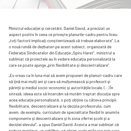
Ministrul educaţiei şi cercetării, Daniel David, a precizat un
aspect pozitiv în ceea ce priveşte planurile-cadru pentru liceu:
„toţi factorii implicaţi conştientizează că trebuie elaborate”. La
o nouă rundă de dezbateri pe acest subiect, organizată de
Federaţia Sindicatelor din Educaţie „Spiru Haret”, ministrul a
subliniat că proiectele au în vedere educaţia personalizată la
care se poate ajunge „prin flexibilitate şi descentralizare”.
„Eu vreau ca în luna mai să avem propuneri de planuri-cadru care
să ţină mai mulţi ani şi care să mulţumească şi profesorii şi
părinţii şi mediul socio-economic şi autorităţile locale. (…) În
sinteză, ideea este să încercăm să mutăm treptat discuţia spre
acea educaţie personalizată, o poţi obţine cu câteva principii:
flexibilitate, descentralizare şi la decizia profesorului, cum
avem, de exemplu, curriculum de specialitate flexibil în anumite
componente şi descentralizare şi în zona ofertei şcolii şi a
deciziei elevului”, a spus Daniel David. Acesta a mai subliniat că
trebuie menţinut „un echilibru, să găsim acele mijloace prin care