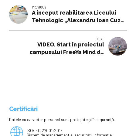
PREVIOUS
A început reabilitarea Liceului
Tehnologic „Alexandru Ioan Cuza”
Bârlad
NEXT
VIDEO. Start în proiectul
campusului FreeYa Mind de
cercetare şi educaţie în calcul...
Certificări
Datele cu caracter personal sunt protejate și în siguranță.
ISO/IEC 27001:2018
Sistem de management al securității informației