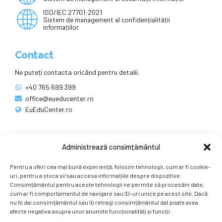
ISO/IEC 27701:2021
Sistem de management al confidențialității
informațiilor
Contact
Ne puteți contacta oricând pentru detalii.
+40 765 699 399
office@eueducenter.ro
EuEduCenter.ro
Administrează consimțământul
Rețele sociale
Pentru a oferi cea mai bună experiență, folosim tehnologii, cum ar fi cookie-
Ne puteți găsi și pe rețelele sociale.
uri, pentru a stoca și/sau accesa informațiile despre dispozitive.
Consimțământul pentru aceste tehnologii ne permite să procesăm date,
cum ar fi comportamentul de navigare sau ID-uri unice pe acest site. Dacă
nu îți dai consimțământul sau îți retragi consimțământul dat poate avea
afecte negative asupra unor anumite funcționalități și funcții.