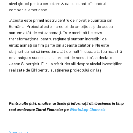
nivel glo­bal pentru cercetare & calcul cuantic în ca­drul
companiei americane.
„Acesta este primul nostru centru de inovaţie cuantică din
România. Proiectul este incredibil de ambiţios, şi de aceea
suntem atât de entuziasmaţi. Este menit să fie ceva
transformaţional pentru regiune şi suntem incredibil de
entuziasmaţi să fim parte din această călătorie. Nu este
obişnuit ca noi să investim atât de mult în capacitatea noastră
de a asigura succesul unui proiect de acest tip“, a declarat
Jason Silbergleit. El nu a oferit detalii despre nivelul investiţiilor
realizate de IBM pentru susţinerea proiectului din Iaşi.
Pentru alte știri, analize, articole și informații din business în timp
real urmărește Ziarul Financiar pe
WhatsApp Channels
Source link