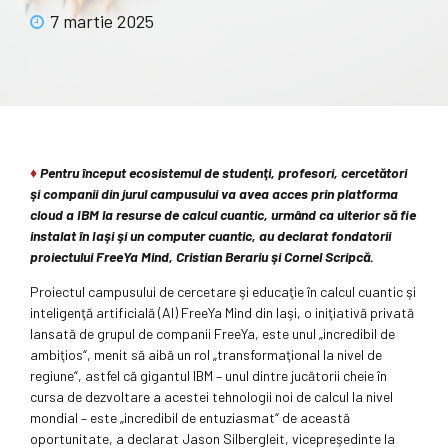
7 martie 2025
♦
Pentru început ecosistemul de studenţi, profesori, cercetători
şi companii din jurul campusului va avea acces prin platforma
cloud a IBM la resurse de calcul cuantic, urmând ca ulterior să fie
instalat în Iaşi şi un computer cuantic, au declarat fondatorii
proiectului FreeYa Mind, Cristian Berariu şi Cornel Scripcă.
Proiectul campusului de cercetare şi educaţie în calcul cuantic şi
in­te­ligenţă artificială (AI) FreeYa Mind din Iaşi, o iniţiativă pri­vată
lansată de grupul de com­panii FreeYa, este unul „incredibil de
am­bi­ţios“, menit să aibă un rol „transfor­ma­ţional la nivel de
regiune“, astfel că gigantul IBM – unul dintre jucătorii cheie în
cursa de dez­vol­tare a acestei tehnologii noi de calcul la nivel
mondial – este „incredibil de entu­zias­mat“ de această
oportunitate, a declarat Jason Silbergleit, vicepreşedinte la