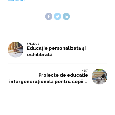
PREVIOUS
Educaţie personalizată şi
echilibrată
NEXT
Proiecte de educație
intergenerațională pentru copii și
seniori în 5 comunități din
județele Alba, Cluj, Timiș și
București