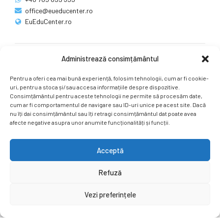
office@eueducenter.ro
EuEduCenter.ro
Administrează consimțământul
Rețele sociale
Pentru a oferi cea mai bună experiență, folosim tehnologii, cum ar fi cookie-
Ne puteți găsi și pe rețelele sociale.
uri, pentru a stoca și/sau accesa informațiile despre dispozitive.
Consimțământul pentru aceste tehnologii ne permite să procesăm date,
cum ar fi comportamentul de navigare sau ID-uri unice pe acest site. Dacă
nu îți dai consimțământul sau îți retragi consimțământul dat poate avea
afecte negative asupra unor anumite funcționalități și funcții.
Acceptă
Copyright by
EuEduCenter.ro
.
Refuză
Prima Pagină
Simpozion Internațional
Revista
Știri
Vezi preferințele
Cont Client
ÎNAPOI SUS