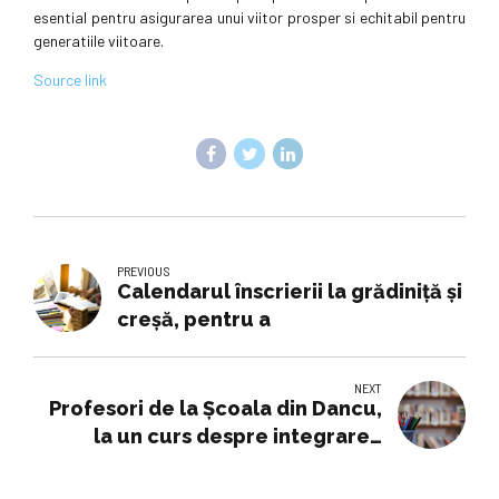
esential pentru asigurarea unui viitor prosper si echitabil pentru
generatiile viitoare.
Source link
PREVIOUS
Calendarul înscrierii la grădiniță și
creșă, pentru a
NEXT
Profesori de la Școala din Dancu,
la un curs despre integrarea
teatrului în educație la Madrid -
Ziarul de Iaşi