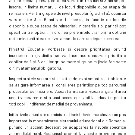
anteprescolar (cresa), copiii cu varste intre 3 luni si 3 ani se pot
inscrie, in limita numarului de locuri disponibile dupa etapa de
reinscrieri. Pentru grupele de nivel prescolar (gradinita), copiii cu
varste intre 3 si 6 ani vor fi inscrisi, in functie de locurile
disponibile dupa etapa de reinscrieri. In cererile-tip, parintii pot
specifica trei optiuni, in ordinea preferintelor, iar prima optiune
determina unitatea de invatamant la care se depune cererea.
Ministrul Educatiei vorbeste si despre prioritatea privind
inscrierea la gradinita se va face acordandu-se prioritate
copiilor de 4 si 5 ani, iar grupa mare si grupa mijlocie fac parte
din invatamantul obligatoriu.
Inspectoratele scolare si unitatile de invatamant sunt obligate
sa asigure informarea si consilierea parintilor pe tot parcursul
procesului de inscriere. Aceasta masura vizeaza garantarea
unei transparente si a unui acces echitabil la educatie pentru
toti copiii, indiferent de mediul de provenienta.
Initiativele anuntate de ministrul Daniel David marcheaza un pas
important in modernizarea sistemului educational din Romania,
punand un accent deosebit pe adaptarea la nevoile specifice
ale mediului rural. Raspunsul prompt la aceste provocari este