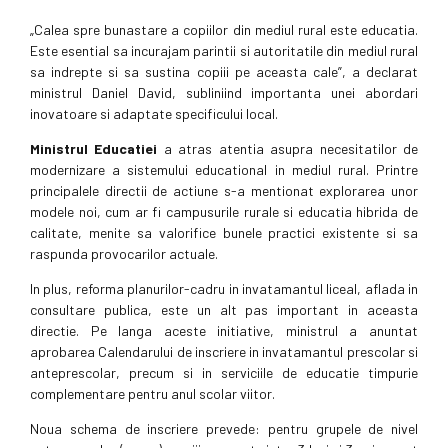
„Calea spre bunastare a copiilor din mediul rural este educatia.
Este esential sa incurajam parintii si autoritatile din mediul rural
sa indrepte si sa sustina copiii pe aceasta cale”, a declarat
ministrul Daniel David, subliniind importanta unei abordari
inovatoare si adaptate specificului local.
Ministrul Educatiei
a atras atentia asupra necesitatilor de
modernizare a sistemului educational in mediul rural. Printre
principalele directii de actiune s-a mentionat explorarea unor
modele noi, cum ar fi campusurile rurale si educatia hibrida de
calitate, menite sa valorifice bunele practici existente si sa
raspunda provocarilor actuale.
In plus, reforma planurilor-cadru in invatamantul liceal, aflada in
consultare publica, este un alt pas important in aceasta
directie. Pe langa aceste initiative, ministrul a anuntat
aprobarea Calendarului de inscriere in invatamantul prescolar si
anteprescolar, precum si in serviciile de educatie timpurie
complementare pentru anul scolar viitor.
Noua schema de inscriere prevede: pentru grupele de nivel