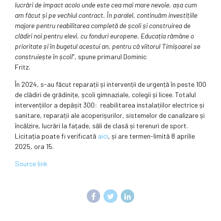
lucrări de impact acolo unde este cea mai mare nevoie, așa cum
am făcut și pe vechiul contract. În paralel, continuăm investițiile
majore pentru reabilitarea completă de școli și construirea de
clădiri noi pentru elevi, cu fonduri europene. Educația rămâne o
prioritate și în bugetul acestui an, pentru că viitorul Timișoarei se
construiește în școli
”, spune primarul Dominic
Fritz.
În 2024, s-au făcut reparații și intervenții de urgență în peste 100
de clădiri de grădinițe, școli gimnaziale, colegii și licee. Totalul
intervențiilor a depășit 300: reabilitarea instalațiilor electrice și
sanitare, reparații ale acoperișurilor, sistemelor de canalizare și
încălzire, lucrări la fațade, săli de clasă și terenuri de sport.
Licitația poate fi verificată
aici
, și are termen-limită 8 aprilie
2025, ora 15.
Source link