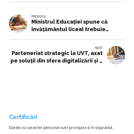
PREVIOUS
Ministrul Educației spune că
învățământul liceal trebuie
schimbat: „Intră tineri inteligenţi,
creativi, dar nu ies oameni la fel
NEXT
de performanţi”
Parteneriat strategic la UVT, axat
pe soluții din sfera digitalizării și a
proceselor de Inteligență
Artificială -
Certificări
Datele cu caracter personal sunt protejate și în siguranță.