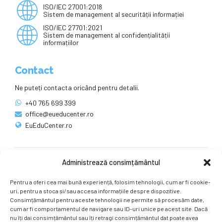
ISO/IEC 27001:2018
Sistem de management al securității informației
ISO/IEC 27701:2021
Sistem de management al confidențialității
informațiilor
Contact
Ne puteți contacta oricând pentru detalii.
+40 765 699 399
office@eueducenter.ro
EuEduCenter.ro
Administrează consimțământul
Rețele sociale
Pentru a oferi cea mai bună experiență, folosim tehnologii, cum ar fi cookie-
Ne puteți găsi și pe rețelele sociale.
uri, pentru a stoca și/sau accesa informațiile despre dispozitive.
Consimțământul pentru aceste tehnologii ne permite să procesăm date,
cum ar fi comportamentul de navigare sau ID-uri unice pe acest site. Dacă
nu îți dai consimțământul sau îți retragi consimțământul dat poate avea