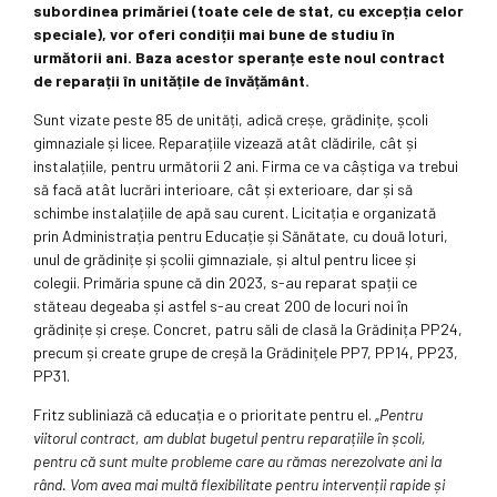
subordinea primăriei (toate cele de stat, cu excepția celor
speciale), vor oferi condiții mai bune de studiu în
următorii ani. Baza acestor speranțe este noul contract
de reparații în unitățile de învățământ.
Sunt vizate peste 85 de unități, adică creșe, grădinițe, școli
gimnaziale și licee. Reparațiile vizează atât clădirile, cât și
instalațiile, pentru următorii 2 ani. Firma ce va câștiga va trebui
să facă atât lucrări interioare, cât și exterioare, dar și să
schimbe instalațiile de apă sau curent. Licitația e organizată
prin Administrația pentru Educație și Sănătate, cu două loturi,
unul de grădinițe și școlii gimnaziale, și altul pentru licee și
colegii. Primăria spune că din 2023, s-au reparat spații ce
stăteau degeaba și astfel s-au creat 200 de locuri noi în
grădinițe și creșe. Concret, patru săli de clasă la Grădinița PP24,
precum și create grupe de creșă la Grădinițele PP7, PP14, PP23,
PP31.
Fritz subliniază că educația e o prioritate pentru el. „
Pentru
viitorul contract, am dublat bugetul pentru reparațiile în școli,
pentru că sunt multe probleme care au rămas nerezolvate ani la
rând. Vom avea mai multă flexibilitate pentru intervenții rapide și