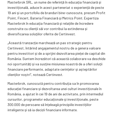
Masterbrok SRL, un nume de referinţă în educaţia financiară şi
investiţională, aduce în acest parteneriat o experienţă de peste
19 ani şi un portofoliu de branduri bine-cunoscute, precum Profit
Point, Fincert, Bateria Financiară şi Metrics Point. Expertiza
Masterbrok în educaţia financiară şi relaţiile de încredere
construite cu clienţii săi vor contribui la extinderea şi
diversificarea soluţiilor oferite de Certinvest.
„Această tranzacţie marchează un pas strategic pentru
Certinvest, întărind angajamentul nostru de a genera valoare
pentru investitori şi de a sprijini dezvoltarea pieţei de capital din
România. Suntem încrezători că această colaborare va deschide
noi oportunităţi şi va susţine misiunea noastră de a oferi soluţii
financiare performante, adaptate cerinţelor şi aşteptărilor
clienţilor noştri”, notează Certinvest.
Masterbrok, cunoscută pentru contribuţia sa în promovarea
educaţiei financiare şi dezvoltarea unei culturi investiţionale în
România, a ajutat în cei 19 de ani de activitate, prin intermediul
cursurilor, programelor educaţionale şi investiţionale, peste
300.000 de persoane să înţeleagă principiile investiţiilor
inteligente şi să ia decizii financiare informate.