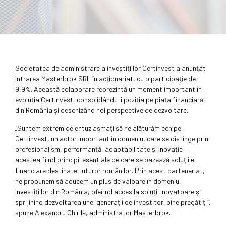
Societatea de administrare a investiţiilor Certinvest a anunţat
intrarea Masterbrok SRL în acţionariat, cu o participaţie de
9,9%. Această colaborare reprezintă un moment important în
evoluţia Certinvest, consolidându-i poziţia pe piaţa financiară
din România şi deschizând noi perspective de dezvoltare.
„Suntem extrem de entuziasmaţi să ne alăturăm echipei
Certinvest, un actor important în domeniu, care se distinge prin
profesionalism, performanţă, adaptabilitate şi inovaţie –
acestea fiind principii esentiale pe care se bazează soluţiile
financiare destinate tuturor românilor. Prin acest parteneriat,
ne propunem să aducem un plus de valoare în domeniul
investiţiilor din România, oferind acces la soluţii inovatoare şi
sprijinind dezvoltarea unei generaţii de investitori bine pregătiţi”,
spune Alexandru Chirilă, administrator Masterbrok.