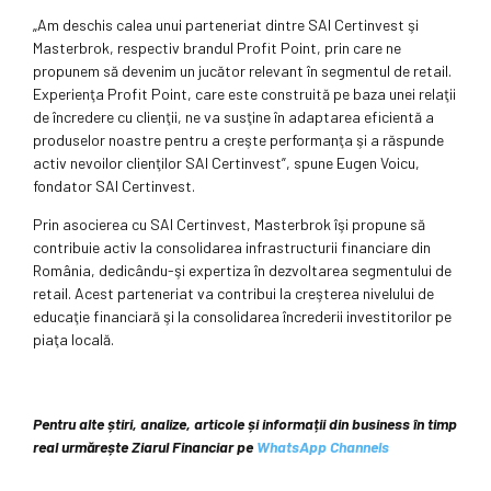
„Am deschis calea unui parteneriat dintre SAI Certinvest şi
Masterbrok, respectiv brandul Profit Point, prin care ne
propunem să devenim un jucător relevant în segmentul de retail.
Experienţa Profit Point, care este construită pe baza unei relaţii
de încredere cu clienţii, ne va susţine în adaptarea eficientă a
produselor noastre pentru a creşte performanţa şi a răspunde
activ nevoilor clienţilor SAI Certinvest”, spune Eugen Voicu,
fondator SAI Certinvest.
Prin asocierea cu SAI Certinvest, Masterbrok îşi propune să
contribuie activ la consolidarea infrastructurii financiare din
România, dedicându-şi expertiza în dezvoltarea segmentului de
retail. Acest parteneriat va contribui la creşterea nivelului de
educaţie financiară şi la consolidarea încrederii investitorilor pe
piaţa locală.
Pentru alte știri, analize, articole și informații din business în timp
real urmărește Ziarul Financiar pe
WhatsApp Channels