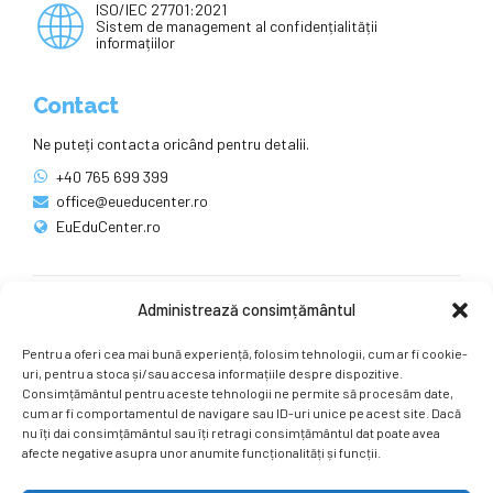
ISO/IEC 27701:2021
Sistem de management al confidențialității
informațiilor
Contact
Ne puteți contacta oricând pentru detalii.
+40 765 699 399
office@eueducenter.ro
EuEduCenter.ro
Administrează consimțământul
Rețele sociale
Pentru a oferi cea mai bună experiență, folosim tehnologii, cum ar fi cookie-
Ne puteți găsi și pe rețelele sociale.
uri, pentru a stoca și/sau accesa informațiile despre dispozitive.
Consimțământul pentru aceste tehnologii ne permite să procesăm date,
cum ar fi comportamentul de navigare sau ID-uri unice pe acest site. Dacă
nu îți dai consimțământul sau îți retragi consimțământul dat poate avea
afecte negative asupra unor anumite funcționalități și funcții.