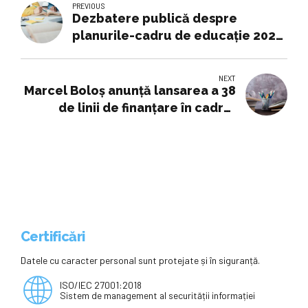
PREVIOUS
Dezbatere publică despre
planurile-cadru de educație 2025,
la Universitatea „Al. I. Cuza” Iași
NEXT
Marcel Boloș anunţă lansarea a 38
de linii de finanţare în cadrul
Programului Educaţie şi Ocupare.
Sute de mii de români își pot găsi
joburi mai bune
Certificări
Datele cu caracter personal sunt protejate și în siguranță.
ISO/IEC 27001:2018
Sistem de management al securității informației