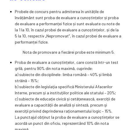
Probele de concurs pentru admiterea în unitățile de
învățământ sunt proba de evaluare a cunoștințelor și proba
de evaluare a performanței fizice și sunt evaluate cu note de
la 1 la 10, în cazul probei de evaluare a cunoștințelor, și de la
5 la 10, respectiv „Nepromovat”, în cazul probei de evaluare a
performanței fizice.
Nota de promovare a fiecărei probe este minimum 5.
Proba de evaluare a cunoștințelor, care constă într-un test
grilă, pentru 90% din nota maximă, cuprinde:
a) subiecte din disciplinele: limba română – 40% şi limbă
străină – 15%;
b) subiecte din legislaţia specifică Ministerului Afacerilor
Interne, precum şi a instituţiilor politice ale statului – 20%;
c) subiecte de educaţie civică şi cetăţenească, exerciţii de
evaluare a capacităţii de analiză şi sinteză, precum şi
exerciţii privind deprinderea raţionamentului logic – 15%.
La punctajul obţinut la proba de evaluare a cunoştinţelor se
acordă un punct din oficiu, reprezentând 10% din nota
maximă.