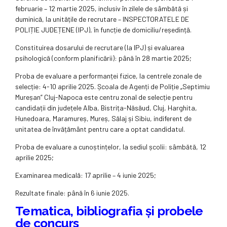
februarie – 12 martie 2025, inclusiv în zilele de sâmbătă și
duminică, la unitățile de recrutare – INSPECTORATELE DE
POLIȚIE JUDEȚENE (IPJ), în funcție de domiciliu/reședință.
Constituirea dosarului de recrutare (la IPJ) și evaluarea
psihologică (conform planificării): până în 28 martie 2025;
Proba de evaluare a performanței fizice, la centrele zonale de
selecție: 4-10 aprilie 2025. Școala de Agenți de Poliție „Septimiu
Mureșan” Cluj-Napoca este centru zonal de selecție pentru
candidații din județele Alba, Bistrița-Năsăud, Cluj, Harghita,
Hunedoara, Maramureș, Mureș, Sălaj și Sibiu, indiferent de
unitatea de învățământ pentru care a optat candidatul.
Proba de evaluare a cunoștințelor, la sediul școlii: sâmbătă, 12
aprilie 2025;
Examinarea medicală: 17 aprilie – 4 iunie 2025;
Rezultate finale: până în 6 iunie 2025.
Tematica, bibliografia și probele
de concurs