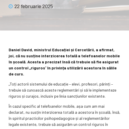
22 februarie 2025
Daniel David,
ministrul Educației și Cercetării, a afirmat,
joi, că nu susține interzicerea totală a telefoanelor mobile
în școală. Acesta a precizat însă că trebuie să fie asigurat
un control „riguros
“
în privința utilizării acestora în sălile
de curs.
„Toți actorii sistemului de educație – elevi, profesori, părinți –
trebuie să cunoască aceste reglementări și să le implementeze
riguros și curajos, inclusiv pe linia sancțiunilor existente.
În cazul specific al telefoanelor mobile, așa cum am mai
declarat, nu susțin interzicerea totală a acestora în școală, însă,
în spiritul practicilor psihopedagogice și al reglementărilor
legale existente, trebuie să asigurăm un control riguros în