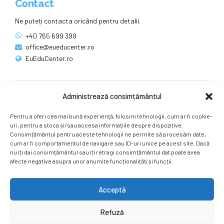
Contact
Ne puteți contacta oricând pentru detalii.
+40 765 699 399
office@eueducenter.ro
EuEduCenter.ro
Administrează consimțământul
Rețele sociale
Pentru a oferi cea mai bună experiență, folosim tehnologii, cum ar fi cookie-
Ne puteți găsi și pe rețelele sociale.
uri, pentru a stoca și/sau accesa informațiile despre dispozitive.
Consimțământul pentru aceste tehnologii ne permite să procesăm date,
cum ar fi comportamentul de navigare sau ID-uri unice pe acest site. Dacă
nu îți dai consimțământul sau îți retragi consimțământul dat poate avea
afecte negative asupra unor anumite funcționalități și funcții.
Acceptă
Copyright by
EuEduCenter.ro
.
Refuză