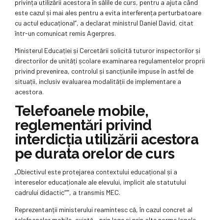
privința utilizării acestora în sălile de curs, pentru a ajuta când
este cazul și mai ales pentru a evita interferența perturbatoare
cu actul educațional“, a declarat ministrul Daniel David, citat
într-un comunicat remis Agerpres.
Ministerul Educației și Cercetării solicită tuturor inspectorilor și
directorilor de unități școlare examinarea regulamentelor proprii
privind prevenirea, controlul și sancțiunile impuse în astfel de
situații, inclusiv evaluarea modalității de implementare a
acestora.
Telefoanele mobile,
reglementări privind
interdicția utilizării acestora
pe durata orelor de curs
„Obiectivul este protejarea contextului educațional și a
intereselor educaționale ale elevului, implicit ale statutului
cadrului didactic“’”, a transmis MEC.
Reprezentanții ministerului reamintesc că, în cazul concret al
telefoanelor mobile, există – prin lege și prin alte norme legale