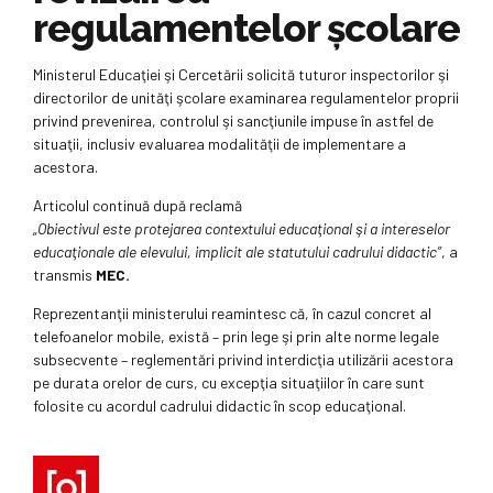
regulamentelor şcolare
Ministerul Educaţiei şi Cercetării solicită tuturor inspectorilor şi
directorilor de unităţi şcolare examinarea regulamentelor proprii
privind prevenirea, controlul şi sancţiunile impuse în astfel de
situaţii, inclusiv evaluarea modalităţii de implementare a
acestora.
Articolul continuă după reclamă
„Obiectivul este protejarea contextului educaţional şi a intereselor
educaţionale ale elevului, implicit ale statutului cadrului didactic”
, a
transmis
MEC.
Reprezentanţii ministerului reamintesc că, în cazul concret al
telefoanelor mobile, există – prin lege şi prin alte norme legale
subsecvente – reglementări privind interdicţia utilizării acestora
pe durata orelor de curs, cu excepţia situaţiilor în care sunt
folosite cu acordul cadrului didactic în scop educaţional.