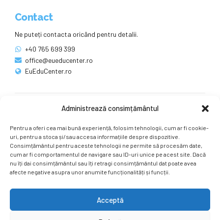
Contact
Ne puteți contacta oricând pentru detalii.
+40 765 699 399
office@eueducenter.ro
EuEduCenter.ro
Administrează consimțământul
Rețele sociale
Pentru a oferi cea mai bună experiență, folosim tehnologii, cum ar fi cookie-
Ne puteți găsi și pe rețelele sociale.
uri, pentru a stoca și/sau accesa informațiile despre dispozitive.
Consimțământul pentru aceste tehnologii ne permite să procesăm date,
cum ar fi comportamentul de navigare sau ID-uri unice pe acest site. Dacă
nu îți dai consimțământul sau îți retragi consimțământul dat poate avea
afecte negative asupra unor anumite funcționalități și funcții.
Acceptă
Copyright by
EuEduCenter.ro
.