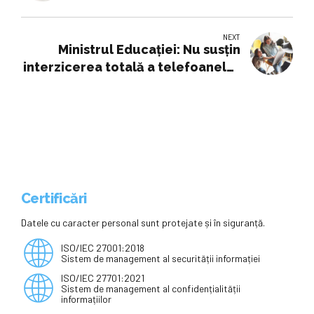
în școală, însă trebuie un control
riguros
NEXT
Ministrul Educației: Nu susțin
interzicerea totală a telefoanelor
în școală. Trebuie asigurat un
control riguros
Certificări
Datele cu caracter personal sunt protejate și în siguranță.
ISO/IEC 27001:2018
Sistem de management al securității informației
ISO/IEC 27701:2021
Sistem de management al confidențialității
informațiilor