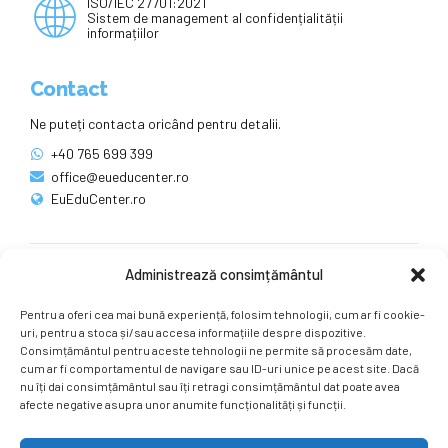
ISO/IEC 27701:2021
Sistem de management al confidențialității
informațiilor
Contact
Ne puteți contacta oricând pentru detalii.
+40 765 699 399
office@eueducenter.ro
EuEduCenter.ro
Administrează consimțământul
Rețele sociale
Pentru a oferi cea mai bună experiență, folosim tehnologii, cum ar fi cookie-
Ne puteți găsi și pe rețelele sociale.
uri, pentru a stoca și/sau accesa informațiile despre dispozitive.
Consimțământul pentru aceste tehnologii ne permite să procesăm date,
cum ar fi comportamentul de navigare sau ID-uri unice pe acest site. Dacă
nu îți dai consimțământul sau îți retragi consimțământul dat poate avea
afecte negative asupra unor anumite funcționalități și funcții.