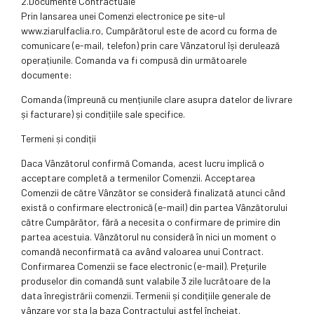
2.Documente Contractuale
Prin lansarea unei Comenzi electronice pe site-ul
www.ziarulfaclia.ro, Cumpărătorul este de acord cu forma de
comunicare (e-mail, telefon) prin care Vânzatorul își derulează
operațiunile. Comanda va fi compusă din următoarele
documente:
Comanda (împreună cu mențiunile clare asupra datelor de livrare
și facturare) și condițiile sale specifice.
Termeni și condiții
Daca Vânzătorul confirmă Comanda, acest lucru implică o
acceptare completă a termenilor Comenzii. Acceptarea
Comenzii de către Vânzător se consideră finalizată atunci când
există o confirmare electronică (e-mail) din partea Vânzătorului
către Cumpărător, fără a necesita o confirmare de primire din
partea acestuia. Vânzătorul nu consideră în nici un moment o
comandă neconfirmată ca având valoarea unui Contract.
Confirmarea Comenzii se face electronic (e-mail). Prețurile
produselor din comandă sunt valabile 3 zile lucrătoare de la
data înregistrării comenzii. Termenii și condițiile generale de
vânzare vor sta la baza Contractului astfel încheiat.