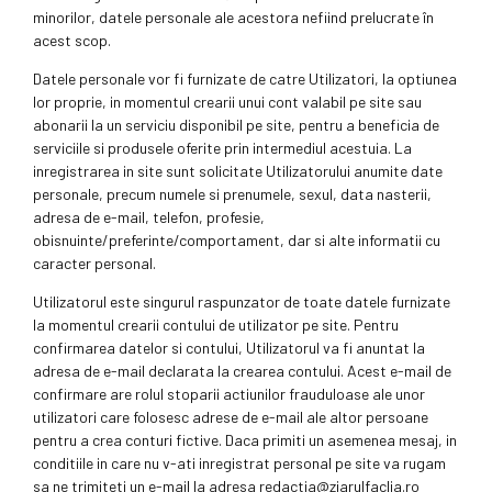
minorilor, datele personale ale acestora nefiind prelucrate în
acest scop.
Datele personale vor fi furnizate de catre Utilizatori, la optiunea
lor proprie, in momentul crearii unui cont valabil pe site sau
abonarii la un serviciu disponibil pe site, pentru a beneficia de
serviciile si produsele oferite prin intermediul acestuia. La
inregistrarea in site sunt solicitate Utilizatorului anumite date
personale, precum numele si prenumele, sexul, data nasterii,
adresa de e-mail, telefon, profesie,
obisnuinte/preferinte/comportament, dar si alte informatii cu
caracter personal.
Utilizatorul este singurul raspunzator de toate datele furnizate
la momentul crearii contului de utilizator pe site. Pentru
confirmarea datelor si contului, Utilizatorul va fi anuntat la
adresa de e-mail declarata la crearea contului. Acest e-mail de
confirmare are rolul stoparii actiunilor frauduloase ale unor
utilizatori care folosesc adrese de e-mail ale altor persoane
pentru a crea conturi fictive. Daca primiti un asemenea mesaj, in
conditiile in care nu v-ati inregistrat personal pe site va rugam
sa ne trimiteti un e-mail la adresa redactia@ziarulfaclia.ro