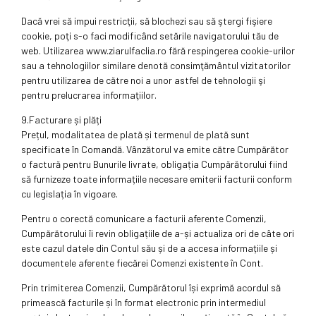
Dacă vrei să impui restricţii, să blochezi sau să ştergi fişiere
cookie, poţi s-o faci modificând setările navigatorului tău de
web. Utilizarea www.ziarulfaclia.ro fără respingerea cookie-urilor
sau a tehnologiilor similare denotă consimţământul vizitatorilor
pentru utilizarea de către noi a unor astfel de tehnologii şi
pentru prelucrarea informaţiilor.
9.Facturare și plăți
Prețul, modalitatea de plată și termenul de plată sunt
specificate în Comandă. Vânzătorul va emite către Cumpărător
o factură pentru Bunurile livrate, obligația Cumpărătorului fiind
să furnizeze toate informațiile necesare emiterii facturii conform
cu legislația în vigoare.
Pentru o corectă comunicare a facturii aferente Comenzii,
Cumpărătorului îi revin obligațiile de a-și actualiza ori de câte ori
este cazul datele din Contul său și de a accesa informațiile și
documentele aferente fiecărei Comenzi existente în Cont.
Prin trimiterea Comenzii, Cumpărătorul își exprimă acordul să
primească facturile și în format electronic prin intermediul