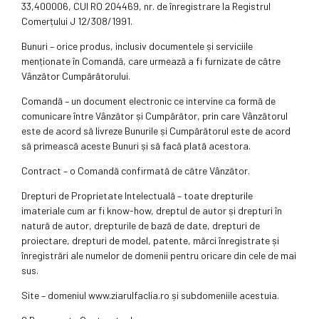
33,400006, CUI RO 204469, nr. de înregistrare la Registrul
Comerțului J 12/308/1991.
Bunuri – orice produs, inclusiv documentele și serviciile
menționate în Comandă, care urmează a fi furnizate de către
Vânzător Cumpărătorului.
Comandă – un document electronic ce intervine ca formă de
comunicare între Vânzător și Cumpărător, prin care Vânzătorul
este de acord să livreze Bunurile și Cumpărătorul este de acord
să primească aceste Bunuri și să facă plată acestora.
Contract – o Comandă confirmată de către Vânzător.
Drepturi de Proprietate Intelectuală – toate drepturile
imateriale cum ar fi know-how, dreptul de autor și drepturi în
natură de autor, drepturile de bază de date, drepturi de
proiectare, drepturi de model, patente, mărci înregistrate și
înregistrări ale numelor de domenii pentru oricare din cele de mai
sus.
Site – domeniul www.ziarulfaclia.ro și subdomeniile acestuia.