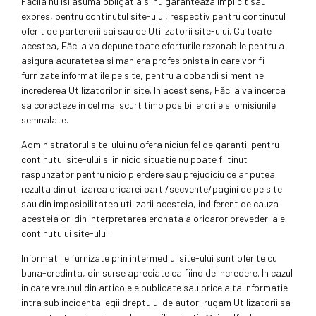
Făclia nu isi asuma obligatia si nu garanteaza implicit sau
expres, pentru continutul site-ului, respectiv pentru continutul
oferit de partenerii sai sau de Utilizatorii site-ului. Cu toate
acestea, Făclia va depune toate eforturile rezonabile pentru a
asigura acuratetea si maniera profesionista in care vor fi
furnizate informatiile pe site, pentru a dobandi si mentine
increderea Utilizatorilor in site. In acest sens, Făclia va incerca
sa corecteze in cel mai scurt timp posibil erorile si omisiunile
semnalate.
Administratorul site-ului nu ofera niciun fel de garantii pentru
continutul site-ului si in nicio situatie nu poate fi tinut
raspunzator pentru nicio pierdere sau prejudiciu ce ar putea
rezulta din utilizarea oricarei parti/secvente/pagini de pe site
sau din imposibilitatea utilizarii acesteia, indiferent de cauza
acesteia ori din interpretarea eronata a oricaror prevederi ale
continutului site-ului.
Informatiile furnizate prin intermediul site-ului sunt oferite cu
buna-credinta, din surse apreciate ca fiind de incredere. In cazul
in care vreunul din articolele publicate sau orice alta informatie
intra sub incidenta legii dreptului de autor, rugam Utilizatorii sa