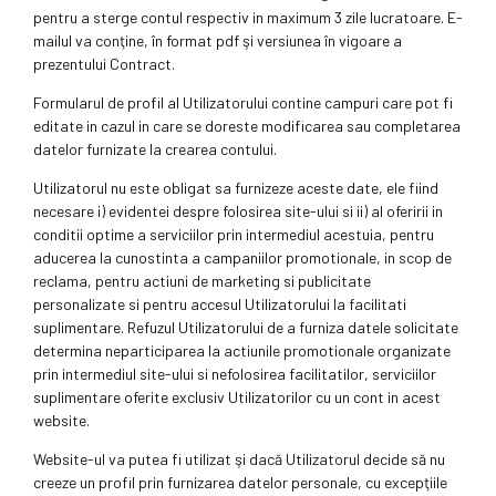
pentru a sterge contul respectiv in maximum 3 zile lucratoare. E-
mailul va conţine, în format pdf şi versiunea în vigoare a
prezentului Contract.
Formularul de profil al Utilizatorului contine campuri care pot fi
editate in cazul in care se doreste modificarea sau completarea
datelor furnizate la crearea contului.
Utilizatorul nu este obligat sa furnizeze aceste date, ele fiind
necesare i) evidentei despre folosirea site-ului si ii) al oferirii in
conditii optime a serviciilor prin intermediul acestuia, pentru
aducerea la cunostinta a campaniilor promotionale, in scop de
reclama, pentru actiuni de marketing si publicitate
personalizate si pentru accesul Utilizatorului la facilitati
suplimentare. Refuzul Utilizatorului de a furniza datele solicitate
determina neparticiparea la actiunile promotionale organizate
prin intermediul site-ului si nefolosirea facilitatilor, serviciilor
suplimentare oferite exclusiv Utilizatorilor cu un cont in acest
website.
Website-ul va putea fi utilizat şi dacă Utilizatorul decide să nu
creeze un profil prin furnizarea datelor personale, cu excepţiile