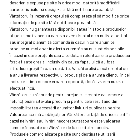
descrierile expuse pe site în orice mod, datorită modificării
caracteristicilor și design-ului fără notificare prealabilă.
Vânzătorul își rezervă dreptul să completeze și să modifice orice
informație de pe site fără notificare prealabilă.
Vânzătorulnu garantează disponibilitatea în stoc a produselor
afișate, motiv pentru care va avea dreptul de a nu livra parțial
sau integral o anumită comandă în cazul în care anumite
produse nu mai apar în oferta curentă sau nu sunt disponibile.
În cazul în care prețurile sau alte detalii referitoare la produse au
fost afișate greșit, inclusiv din cauza faptului că au fost
introduse greșit în baza de date, Vânzătorulîși alocă dreptul de
a anula livrarea respectivului produs și de a anunța clientul în cel
mai scurt timp despre eroarea aparută, dacă livrarea nu s-a
efectuat încă.
Vânzătorulnu răspunde pentru prejudiciile create ca urmare a
nefuncționării site-ului precum și pentru cele rezultând din
imposibilitatea accesării anumitor link-uri publicate pe site.
Valoareamaximă a obligațiilor Vânzătorului față de orice client în
cazul nelivrării sau livrării necorespunzătoare este valoarea
sumelor încasate de Vânzător de la clientul respectiv.
Produsele comercializate pe site sunt destinate utilizării