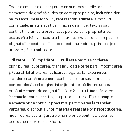
Toate elementele de conținut cum sunt descrierile, desenele,
elementele de grafică și design care apar pe site, incluzând dar
nelimitându-se la logo-uri, reprezentări stilizate, simboluri
comerciale, imagini statice, imagini dinamice, text și/sau
conținut multimedia prezentate pe site, sunt proprietatea
exclusivă a Făclia, acestuia fiindu-i rezervate toate drepturile
obținute în acest sens în mod direct sau indirect prin licențe de
utilizare și/sau publicare.
Utilizatorului/Cumpărătorului nu îi este permisă copierea,
distribuirea, publicarea, transferul către terțe părți, modificarea
și/sau altfel alterarea, utilizarea, legarea la, expunerea,
includerea oricărui element conținut de mai sus în orice alt
context decât cel original intenționat de Făclia, includerea
oricărui element de conținut în afara Site-ului, îndepărtarea
însemnelor care semnifică dreptul de autor al Făclia asupra
elementelor de conținut precum și participarea la transferul,
vânzarea, distribuția unor materiale realizate prin reproducerea,
modificarea sau afișarea elementelor de conținut, decât cu
acordul scris expres al Făclia.