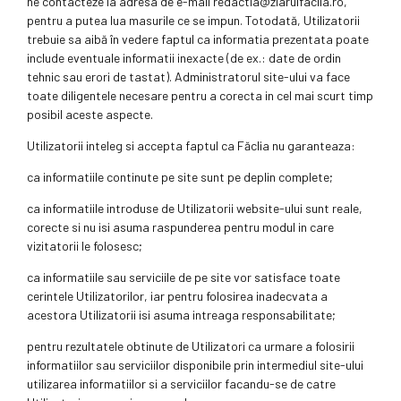
ne contacteze la adresa de e-mail redactia@ziarulfaclia.ro,
pentru a putea lua masurile ce se impun. Totodată, Utilizatorii
trebuie sa aibă în vedere faptul ca informatia prezentata poate
include eventuale informatii inexacte (de ex.: date de ordin
tehnic sau erori de tastat). Administratorul site-ului va face
toate diligentele necesare pentru a corecta in cel mai scurt timp
posibil aceste aspecte.
Utilizatorii inteleg si accepta faptul ca Făclia nu garanteaza:
ca informatiile continute pe site sunt pe deplin complete;
ca informatiile introduse de Utilizatorii website-ului sunt reale,
corecte si nu isi asuma raspunderea pentru modul in care
vizitatorii le folosesc;
ca informatiile sau serviciile de pe site vor satisface toate
cerintele Utilizatorilor, iar pentru folosirea inadecvata a
acestora Utilizatorii isi asuma intreaga responsabilitate;
pentru rezultatele obtinute de Utilizatori ca urmare a folosirii
informatiilor sau serviciilor disponibile prin intermediul site-ului
utilizarea informatiilor si a serviciilor facandu-se de catre