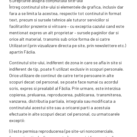
5.Drepturile asupra conținutului site-ului
Întreg continutul site-ului si elementele de grafica, inclusiv dar
fara a se limita la acestea, respectiv tot continutul in format
text, precum si sursele tehnice ale tuturor serviciilor si
facilitatilor prezente si viitoare – cu exceptia cazului cand este
mentionat expres un alt proprietar – sursele paginilor dar si
orice alt material, transmis sub orice forma de si catre
Utilizatori (prin vizualizare directa pe site, prin newslettere etc.)
apartin Făclia.
Continutul site-ului, indiferent de zona in care se afla in site si
indiferent de tip, poate fi utilizat exclusiv in scopuri personale.
Orice utilizare de continut de catre terte persoane in alte
scopuri decat cel personal, se poate face numai cu acordul
scris, expres si prealabil al Făclia. Prin urmare, este interzisa
copierea, preluarea, reproducerea, publicarea, transmiterea,
vanzarea, distributia partiala, integrala sau modificata a
continutului acestui site sau a oricarei parti a acestuia
efectuate in alte scopuri decat cel personal, cu urmatoarele
exceptii:
(i) este permisa reproducerea (pe site-uri noncomerciale,