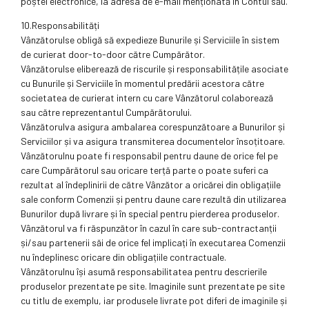
poștei electronice, la adresa de e-mail menționată în Contul său.
10.Responsabilități
Vânzătorulse obligă să expedieze Bunurile și Serviciile în sistem
de curierat door-to-door către Cumpărător.
Vânzătorulse eliberează de riscurile și responsabilitățile asociate
cu Bunurile și Serviciile în momentul predării acestora către
societatea de curierat intern cu care Vânzătorul colaborează
sau către reprezentantul Cumpărătorului.
Vânzătorulva asigura ambalarea corespunzătoare a Bunurilor și
Serviciilor și va asigura transmiterea documentelor însoțitoare.
Vânzătorulnu poate fi responsabil pentru daune de orice fel pe
care Cumpărătorul sau oricare terță parte o poate suferi ca
rezultat al îndeplinirii de către Vânzător a oricărei din obligațiile
sale conform Comenzii și pentru daune care rezultă din utilizarea
Bunurilor după livrare și în special pentru pierderea produselor.
Vânzătorul va fi răspunzător în cazul în care sub-contractanții
și/sau partenerii săi de orice fel implicați în executarea Comenzii
nu îndeplinesc oricare din obligațiile contractuale.
Vânzătorulnu își asumă responsabilitatea pentru descrierile
produselor prezentate pe site. Imaginile sunt prezentate pe site
cu titlu de exemplu, iar produsele livrate pot diferi de imaginile și