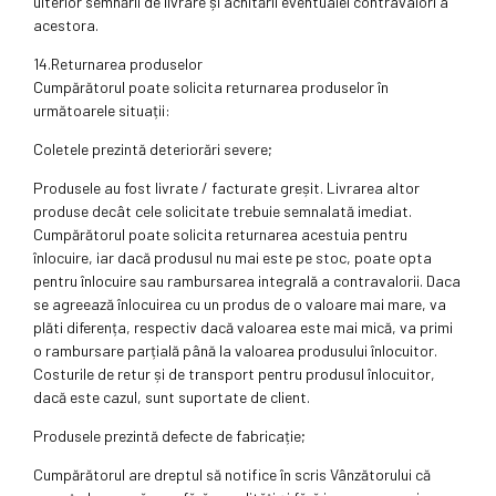
ulterior semnării de livrare și achitării eventualei contravalori a
acestora.
14.Returnarea produselor
Cumpărătorul poate solicita returnarea produselor în
următoarele situații:
Coletele prezintă deteriorări severe;
Produsele au fost livrate / facturate greșit. Livrarea altor
produse decât cele solicitate trebuie semnalată imediat.
Cumpărătorul poate solicita returnarea acestuia pentru
înlocuire, iar dacă produsul nu mai este pe stoc, poate opta
pentru înlocuire sau rambursarea integrală a contravalorii. Daca
se agreează înlocuirea cu un produs de o valoare mai mare, va
plăti diferența, respectiv dacă valoarea este mai mică, va primi
o rambursare parțială până la valoarea produsului înlocuitor.
Costurile de retur și de transport pentru produsul înlocuitor,
dacă este cazul, sunt suportate de client.
Produsele prezintă defecte de fabricație;
Cumpărătorul are dreptul să notifice în scris Vânzătorului că