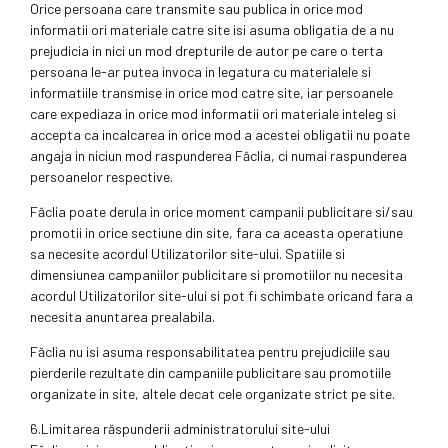
Orice persoana care transmite sau publica in orice mod
informatii ori materiale catre site isi asuma obligatia de a nu
prejudicia in nici un mod drepturile de autor pe care o terta
persoana le-ar putea invoca in legatura cu materialele si
informatiile transmise in orice mod catre site, iar persoanele
care expediaza in orice mod informatii ori materiale inteleg si
accepta ca incalcarea in orice mod a acestei obligatii nu poate
angaja in niciun mod raspunderea Făclia, ci numai raspunderea
persoanelor respective.
Făclia poate derula in orice moment campanii publicitare si/sau
promotii in orice sectiune din site, fara ca aceasta operatiune
sa necesite acordul Utilizatorilor site-ului. Spatiile si
dimensiunea campaniilor publicitare si promotiilor nu necesita
acordul Utilizatorilor site-ului si pot fi schimbate oricand fara a
necesita anuntarea prealabila.
Făclia nu isi asuma responsabilitatea pentru prejudiciile sau
pierderile rezultate din campaniile publicitare sau promotiile
organizate in site, altele decat cele organizate strict pe site.
6.Limitarea răspunderii administratorului site-ului