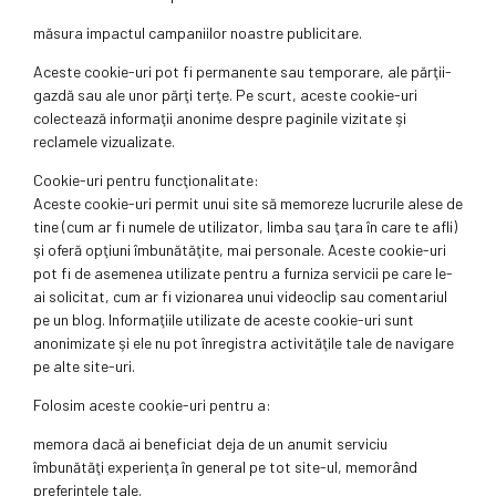
măsura impactul campaniilor noastre publicitare.
Aceste cookie-uri pot fi permanente sau temporare, ale părţii-
gazdă sau ale unor părţi terţe. Pe scurt, aceste cookie-uri
colectează informaţii anonime despre paginile vizitate şi
reclamele vizualizate.
Cookie-uri pentru funcţionalitate:
Aceste cookie-uri permit unui site să memoreze lucrurile alese de
tine (cum ar fi numele de utilizator, limba sau ţara în care te afli)
şi oferă opţiuni îmbunătăţite, mai personale. Aceste cookie-uri
pot fi de asemenea utilizate pentru a furniza servicii pe care le-
ai solicitat, cum ar fi vizionarea unui videoclip sau comentariul
pe un blog. Informaţiile utilizate de aceste cookie-uri sunt
anonimizate şi ele nu pot înregistra activităţile tale de navigare
pe alte site-uri.
Folosim aceste cookie-uri pentru a:
memora dacă ai beneficiat deja de un anumit serviciu
îmbunătăţi experienţa în general pe tot site-ul, memorând
preferinţele tale.