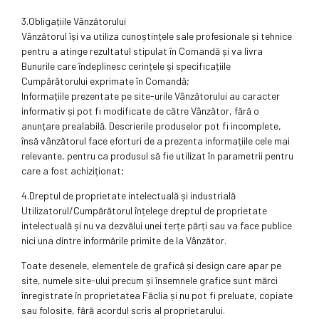
3.Obligațiile Vânzătorului
Vânzătorul își va utiliza cunoștințele sale profesionale și tehnice
pentru a atinge rezultatul stipulat în Comandă și va livra
Bunurile care îndeplinesc cerințele și specificațiile
Cumpărătorului exprimate în Comandă;
Informațiile prezentate pe site-urile Vânzătorului au caracter
informativ și pot fi modificate de către Vânzător, fără o
anunțare prealabilă. Descrierile produselor pot fi incomplete,
însă vânzătorul face eforturi de a prezenta informațiile cele mai
relevante, pentru ca produsul să fie utilizat în parametrii pentru
care a fost achiziționat;
4.Dreptul de proprietate intelectuală și industrială
Utilizatorul/Cumpărătorul înțelege dreptul de proprietate
intelectuală și nu va dezvălui unei terțe părți sau va face publice
nici una dintre informările primite de la Vânzător.
Toate desenele, elementele de grafică și design care apar pe
site, numele site-ului precum și însemnele grafice sunt mărci
înregistrate în proprietatea Făclia și nu pot fi preluate, copiate
sau folosite, fără acordul scris al proprietarului.