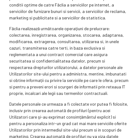
conditii optime de catre Făclia a serviciilor pe internet, a
serviciilor de furnizare bunuri si servicii, a serviciilor de reclama,
marketing si publicitate si a serviciilor de statistica.
Făclia realizează următoarele operaţiuni de prelucrare:
colectarea, inregistrarea, organizarea, stocarea, adaptarea,
modificarea, extragerea, consultarea, utilizarea si, in unele
cazuri, transmiterea catre terti, in baza exclusiva si
reglementata a unui contract comercial care asigura
securitatea si confidentialitatea datelor, precum si
respectarea drepturilor utilizatorului, a datelor personale ale
Utilizatorilor site-ului pentru a administra, mentine, imbunatati
si obtine informaţii cu privire la serviciile pe care le ofera, precum
si pentru a preveni erori si scurgeri de informatii prin reteaua IT
proprie, incalcari ale legii sau termenilor contractuali.
Datele personale ce urmeaza a fi colectate vor putea fi folosite,
inclusiv prin crearea automată de profiluri (pentru acei
Utilizatori care şi-au exprimat consimţământul explicit) si
pentru a personaliza intr-un grad cat mai mare serviciile oferite
Utilizatorilor prin intermediul site-ului precum si in scopuri de
marketing. Crearea automată de profiluri nu va viza datele