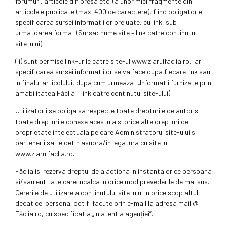
forumuri, articole din presa etc.) a unor mici fragmente din
articolele publicate (max. 400 de caractere), fiind obligatorie
specificarea sursei informatiilor preluate, cu link, sub
urmatoarea forma: (Sursa: nume site – link catre continutul
site-ului).
(ii) sunt permise link-urile catre site-ul www.ziarulfaclia.ro, iar
specificarea sursei informatiilor se va face dupa fiecare link sau
in finalul articolului, dupa cum urmeaza: „Informatii furnizate prin
amabilitatea Făclia – link catre continutul site-ului)
Utilizatorii se obliga sa respecte toate drepturile de autor si
toate drepturile conexe acestuia si orice alte drepturi de
proprietate intelectuala pe care Administratorul site-ului si
partenerii sai le detin asupra/in legatura cu site-ul
www.ziarulfaclia.ro.
Făclia isi rezerva dreptul de a actiona in instanta orice persoana
si/sau entitate care incalca in orice mod prevederile de mai sus.
Cererile de utilizare a continutului site-ului in orice scop altul
decat cel personal pot fi facute prin e-mail la adresa mail @
Făclia.ro, cu specificatia „In atentia agenției”.