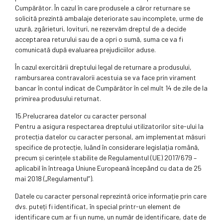
Cumpărător. În cazul în care produsele a căror returnare se
solicită prezintă ambalaje deteriorate sau incomplete, urme de
uzură, zgârieturi, lovituri, ne rezervăm dreptul de a decide
acceptarea returului sau de a opri o sumă, suma ce va fi
comunicată după evaluarea prejudiciilor aduse.
În cazul exercitării dreptului legal de returnare a produsului,
rambursarea contravalorii acestuia se va face prin virament
bancar în contul indicat de Cumpărător în cel mult 14 de zile de la
primirea produsului returnat.
15.Prelucrarea datelor cu caracter personal
Pentru a asigura respectarea dreptului utilizatorilor site-ului la
protecția datelor cu caracter personal, am implementat măsuri
specifice de protecție, luând în considerare legislația română,
precum și cerințele stabilite de Regulamentul (UE) 2017/679 –
aplicabil în întreaga Uniune Europeană începând cu data de 25
mai 2018 („Regulamentul”).
Datele cu caracter personal reprezintă orice informație prin care
dvs. puteți fi identificat, în special printr-un element de
identificare cum ar fi un nume, un număr de identificare, date de