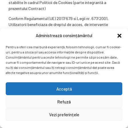
stabilite în cadrul Politicii de Cookies (parte integrantă a
prezentului Contract)
Conform Regulamentul (UE) 2017/679 si Legii nr. 677/2001,
Utilizatorii beneficiaza de dreptul de acces, de interventie
asupra datelor, dreptul de a nu fi supus unei decizii individuale si
Administrează consimțământul
dreptul de a se adresa justitiei. Totodata, Utilizatorii au dreptul
sa se opuna prelucrarii datelor personale care ii privesc si sa
Pentru a oferi cea mai bună experiență, folosim tehnologii, cum ar fi cookie-
solicite stergerea datelor.
uri, pentru a stoca și/sau accesa informațiile despre dispozitive.
Consimțământul pentru aceste tehnologii ne permite să procesăm date,
Pentru exercitarea acestor drepturi, Utilizatorii pot face o
cum ar fi comportamentul de navigare sau ID-uri unice pe acest site. Dacă
cerere in scris in acest sens, pe care o vor trimite prin e-mail la
nu îți dai consimțământul sau îți retragi consimțământul dat poate avea
adresa redactia@ziarulfaclia.ro cu specificația „Solicitare date
afecte negative asupra unor anumite funcționalități și funcții.
cu caracter personal”.
Site-ul se angajează sa nu trimită mesaje spam (mesaje
Acceptă
comerciale pentru care nu are acceptul prealabil explicit al
Utilizatorului) si sa întreprindă toate mijloacele tehnice
Refuză
accesibile pentru a asigura securitatea si confidențialitatea
datelor utilizatorului.
Vezi preferințele
Site-ul își rezerva dreptul de a desființa, fără aviz prealabil,
conturile si accesul membrilor care încalcă Termenii și condițiile,