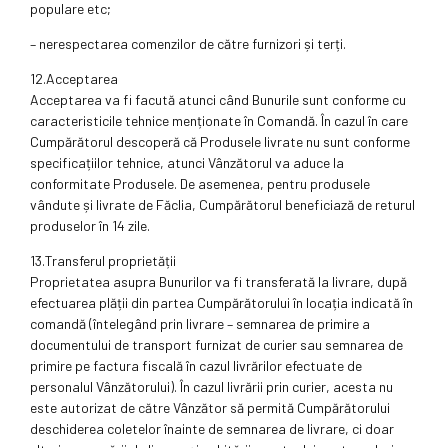
populare etc;
– nerespectarea comenzilor de către furnizori și terți.
12.Acceptarea
Acceptarea va fi facută atunci când Bunurile sunt conforme cu
caracteristicile tehnice menționate în Comandă. În cazul în care
Cumpărătorul descoperă că Produsele livrate nu sunt conforme
specificațiilor tehnice, atunci Vânzătorul va aduce la
conformitate Produsele. De asemenea, pentru produsele
vândute și livrate de Făclia, Cumpărătorul beneficiază de returul
produselor în 14 zile.
13.Transferul proprietății
Proprietatea asupra Bunurilor va fi transferată la livrare, după
efectuarea plății din partea Cumpărătorului în locația indicată în
comandă (întelegând prin livrare – semnarea de primire a
documentului de transport furnizat de curier sau semnarea de
primire pe factura fiscală în cazul livrărilor efectuate de
personalul Vânzătorului). În cazul livrării prin curier, acesta nu
este autorizat de către Vânzător să permită Cumpărătorului
deschiderea coletelor înainte de semnarea de livrare, ci doar