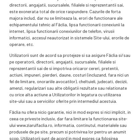
directorii, angajatii, sucursalele, filialele si reprezentantii sai,
este exonerata total de orice raspundere. Cazurile de forta
majora includ, dar nu se limiteaza la, erori de functionare ale
echipamentului tehnic al Făclia, lipsa functionarii conexiunii la
internet, lipsa functionarii conexiunilor de telefon, virusii
informatici, accesul neautorizat in sistemele Site-ului, erorile de
operare, etc.
Utilizatorii sunt de acord sa protejeze si sa asigure Făclia si/sau
pe operatorii, directorii, angajatii, sucursalele, filialele si
reprezentantii sai de si impotriva oricaror cereri, pretentii,
actiuni, impuneri, pierderi, daune, costuri (incluzand, fara nici un
fel de limitare, onorariile avocatilor), cheltuieli, judecati, decizii,
amenzi, regularizari sau alte obligatii rezultate sau relationate
cu orice alta actiune a Utilizatorilor in legatura cu utilizarea
site-ului sau a serviciilor oferite prin intermediul acestuia.
Făclia nu ofera nicio garantie, nici in mod expres si nici implicit, in
ceea ce priveste inclusiv, dar fara limitare la functionarea site-
ului www.ziarulfaclia.ro, informatia, continutul, materialele sau
produsele de pe site, precum si potrivirea lor pentru un anumit
scop. Utilizatorii sunt de acord in mod expres ca folosirea