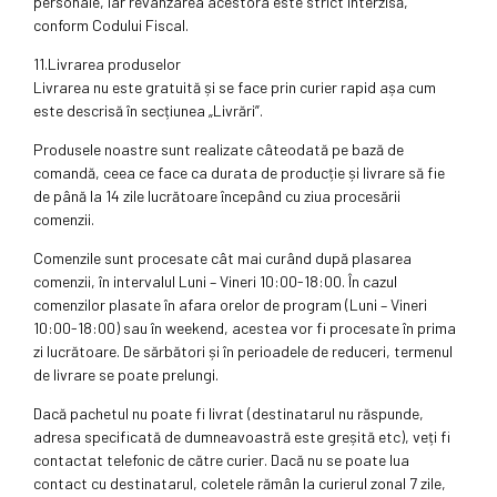
personale, iar revânzarea acestora este strict interzisă,
conform Codului Fiscal.
11.Livrarea produselor
Livrarea nu este gratuită și se face prin curier rapid așa cum
este descrisă în secțiunea „Livrări”.
Produsele noastre sunt realizate câteodată pe bază de
comandă, ceea ce face ca durata de producție și livrare să fie
de până la 14 zile lucrătoare începând cu ziua procesării
comenzii.
Comenzile sunt procesate cât mai curând după plasarea
comenzii, în intervalul Luni – Vineri 10:00-18:00. În cazul
comenzilor plasate în afara orelor de program (Luni – Vineri
10:00-18:00) sau în weekend, acestea vor fi procesate în prima
zi lucrătoare. De sărbători și în perioadele de reduceri, termenul
de livrare se poate prelungi.
Dacă pachetul nu poate fi livrat (destinatarul nu răspunde,
adresa specificată de dumneavoastră este greșită etc), veți fi
contactat telefonic de către curier. Dacă nu se poate lua
contact cu destinatarul, coletele rămân la curierul zonal 7 zile,