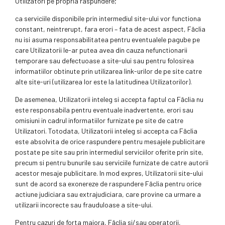
Utilizatori pe propria raspundere;
ca serviciile disponibile prin intermediul site-ului vor functiona
constant, neintrerupt, fara erori – fata de acest aspect, Făclia
nu isi asuma responsabilitatea pentru eventualele pagube pe
care Utilizatorii le-ar putea avea din cauza nefunctionarii
temporare sau defectuoase a site-ului sau pentru folosirea
informatiilor obtinute prin utilizarea link-urilor de pe site catre
alte site-uri (utilizarea lor este la latitudinea Utilizatorilor).
De asemenea, Utilizatorii inteleg si accepta faptul ca Făclia nu
este responsabila pentru eventuale inadvertente, erori sau
omisiuni in cadrul informatiilor furnizate pe site de catre
Utilizatori. Totodata, Utilizatorii inteleg si accepta ca Făclia
este absolvita de orice raspundere pentru mesajele publicitare
postate pe site sau prin intermediul serviciilor oferite prin site,
precum si pentru bunurile sau serviciile furnizate de catre autorii
acestor mesaje publicitare. In mod expres, Utilizatorii site-ului
sunt de acord sa exonereze de raspundere Făclia pentru orice
actiune judiciara sau extrajudiciara, care provine ca urmare a
utilizarii incorecte sau frauduloase a site-ului.
Pentru cazuri de forta majora, Făclia si/sau operatorii,