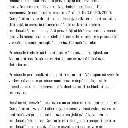
renunța la cumpărare, fără penalități şi fără invocarea unui
motiv, în termen de 14 zile de la primirea produsului. De
asemenea, în conformitate cu art. 7 alin. 1 din O.G. 130/2000,
Cumpărătorul are dreptul de a denunța unilateral contractul la
distanță, în scris, în termen de 14 zile de la data primirii
produsului/produselor, fără penalități și fără invocarea vreunui
motiv. În acest caz, cheltuielile directe de returnare a produselor
vor cădea, conform legii, în sarcina Cumpărătorului.
Produsele trebuie să fie returnate în ambalajul original, cu
factura atașată, să nu prezinte urme de uzură fizică sau
deteriorare.
Produsele personalizate nu pot fi returnate. Vă rugăm să aveți în
vedere că aceste produse sunt create după configurațiile
specificate de dumneavoastră, deci nu pot fi schimbate sau
returnate.
Dacă se agreează înlocuirea cu un produs de o valoare mai mare,
Cumpărătorul va plăti diferența, respectiv dacă valoarea este
mai mică, va primi o rambursare parțială până la valoarea
produsului înlocuitor. Costurile de retur și de transport pentru
produsul înlocuitor, dacă este cazul, sunt suportate de