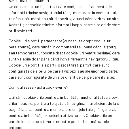
8.Politica de cookie-uri
Un cookie este un fişier text care conţine mici fragmente de
informaţii trimise navigatorului tău şi memorate în computerul,
telefonul tău mobil sau alt dispozitiv, atunci când vizitezi un site.
Acest fişier cookie trimite informaţii înapoi către site ori de câte
ori îl revizitezi.
Cookie-urile pot fi permanente (cunoscute drept cookie-uri
persistente), care rămân în computerul tău până când le ştergi,
sau temporare (cunoscute drept cookie-uri pentru sesiune) care
sunt valabile doar până când închizi fereastra navigatorului tău.
Cookie-urile pot fi ale părţii-gazdă (first-party), care sunt
configurate de site-ul pe care îl vizitezi, sau ale unor părţi terţe,
care sunt configurate de un site diferit de cel pe care îl vizitezi.
Cum utilizeaza Făclia cookie-urile?
Utilizăm cookie-urile pentru a îmbunătăţi funcţionalitatea site-
urilor noastre, pentru a te ajuta să navighezi mai eficient de la o
pagină la alta, pentru a memora preferinţele tale şi, în general,
pentru a îmbunătăţi experienţa utilizatorilor. Cookie-urile pe
care le folosim pe site-urile noastre pot fi din următoarele
categorii: