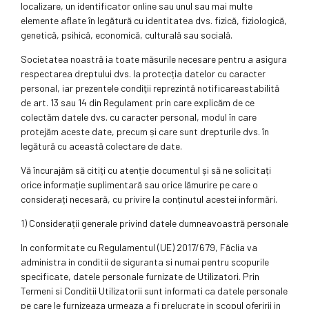
localizare, un identificator online sau unul sau mai multe
elemente aflate în legătură cu identitatea dvs. fizică, fiziologică,
genetică, psihică, economică, culturală sau socială.
Societatea noastră ia toate măsurile necesare pentru a asigura
respectarea dreptului dvs. la protecția datelor cu caracter
personal, iar prezentele condiţii reprezintă notificareastabilită
de art. 13 sau 14 din Regulament prin care explicăm de ce
colectăm datele dvs. cu caracter personal, modul în care
protejăm aceste date, precum și care sunt drepturile dvs. în
legătură cu această colectare de date.
Vă încurajăm să citiți cu atenție documentul și să ne solicitați
orice informație suplimentară sau orice lămurire pe care o
considerați necesară, cu privire la conținutul acestei informări.
1) Considerații generale privind datele dumneavoastră personale
In conformitate cu Regulamentul (UE) 2017/679, Făclia va
administra in conditii de siguranta si numai pentru scopurile
specificate, datele personale furnizate de Utilizatori. Prin
Termeni si Conditii Utilizatorii sunt informati ca datele personale
pe care le furnizeaza urmeaza a fi prelucrate in scopul oferirii in