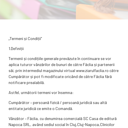
„Termeni și Condiții”
1.Definiții
Termenii și condițiile generale prevăzute în continuare se vor
aplica tuturor vânzărilor de bunuri de către Făclia și partenerii
săi, prin intermediul magazinului virtual www.ziarulfaclia.ro către
Cumpărător și pot fi modificate oricând de către Făclia fără
notificare prealabilă.
Astfel, următorii termeni vor însemna:
Cumpărător – persoană fizică / persoană juridică sau altă
entitate juridică ce emite o Comandă.
Vânzător – Făclia, cu denumirea comercială SC Casa de editură
Napoca SRL, având sediul social în Cluj,Cluj-Napoca,Clinicilor