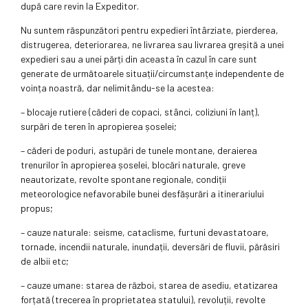
după care revin la Expeditor.
Nu suntem răspunzători pentru expedieri întârziate, pierderea,
distrugerea, deteriorarea, ne livrarea sau livrarea greșită a unei
expedieri sau a unei părți din aceasta în cazul în care sunt
generate de următoarele situații/circumstanțe independente de
voința noastră, dar nelimitându-se la acestea:
– blocaje rutiere (căderi de copaci, stânci, coliziuni în lanț),
surpări de teren în apropierea șoselei;
– căderi de poduri, astupări de tunele montane, deraierea
trenurilor în apropierea șoselei, blocări naturale, greve
neautorizate, revolte spontane regionale, condiții
meteorologice nefavorabile bunei desfășurări a itinerariului
propus;
– cauze naturale: seisme, cataclisme, furtuni devastatoare,
tornade, incendii naturale, inundații, deversări de fluvii, părăsiri
de albii etc;
– cauze umane: starea de război, starea de asediu, etatizarea
forțată (trecerea în proprietatea statului), revoluții, revolte