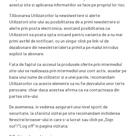
acestui site si aplicarea informatiilor se face pe propriul lor risc.
7.Abonarea Utilizatorilor la newslwettere si alerte
Utilizatorii site-ului au posibilitatea de a primi newslettere si
alerte prin posta electronica, existand posibilitatea ca
Utilizatorii sa poata opta oricand pentru varianta de a nu mai
primi astfel de notificari, cu un singur click pe link-ul de
dezabonare din newsletter/alerta primita pe mailul introdus
explicit la abonare.
Fata de faptul ca accesul la produsele oferite prin intermediul
site-ului se realizeaza prin intermediul unui cont activ, asadar pe
baza unui nume de utilizator si a unei parole, recomandam
Utilizatorilor ca aceste elemente sa nu fie dezvaluite unor terte
persoane, chiar daca acestea afirma ca va contacteaza din
partea site-ului.
De asemenea, in vederea asigurarii unui nivel sporit de
securitate, la sfarsitul vizitei pe site recomandam inchiderea
ferestrei browser-ului in care s-a lucrat sau click pe „Sign
out”/”Log off” in pagina vizitata.