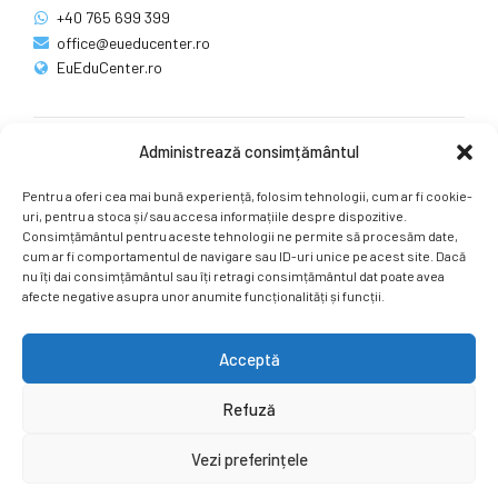
+40 765 699 399
office@eueducenter.ro
EuEduCenter.ro
Administrează consimțământul
Rețele sociale
Pentru a oferi cea mai bună experiență, folosim tehnologii, cum ar fi cookie-
Ne puteți găsi și pe rețelele sociale.
uri, pentru a stoca și/sau accesa informațiile despre dispozitive.
Consimțământul pentru aceste tehnologii ne permite să procesăm date,
cum ar fi comportamentul de navigare sau ID-uri unice pe acest site. Dacă
nu îți dai consimțământul sau îți retragi consimțământul dat poate avea
afecte negative asupra unor anumite funcționalități și funcții.
Acceptă
Copyright by
EuEduCenter.ro
.
Refuză
Prima Pagină
Simpozion Internațional
Revista
Știri
Vezi preferințele
Cont Client
ÎNAPOI SUS