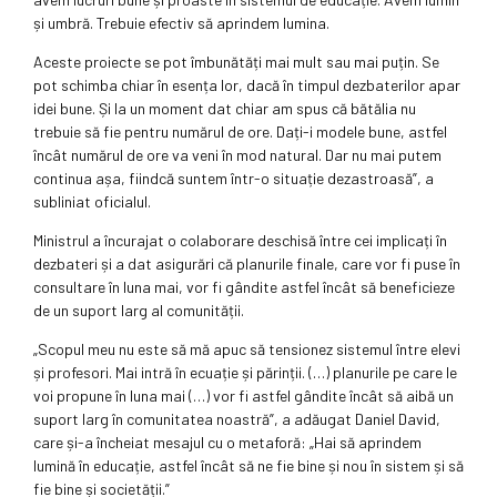
și umbră. Trebuie efectiv să aprindem lumina.
Aceste proiecte se pot îmbunătăți mai mult sau mai puțin. Se
pot schimba chiar în esența lor, dacă în timpul dezbaterilor apar
idei bune. Și la un moment dat chiar am spus că bătălia nu
trebuie să fie pentru numărul de ore. Dați-i modele bune, astfel
încât numărul de ore va veni în mod natural. Dar nu mai putem
continua așa, fiindcă suntem într-o situație dezastroasă”, a
subliniat oficialul.
Ministrul a încurajat o colaborare deschisă între cei implicați în
dezbateri și a dat asigurări că planurile finale, care vor fi puse în
consultare în luna mai, vor fi gândite astfel încât să beneficieze
de un suport larg al comunității.
„Scopul meu nu este să mă apuc să tensionez sistemul între elevi
și profesori. Mai intră în ecuație și părinții. (…) planurile pe care le
voi propune în luna mai (…) vor fi astfel gândite încât să aibă un
suport larg în comunitatea noastră”, a adăugat Daniel David,
care și-a încheiat mesajul cu o metaforă: „Hai să aprindem
lumină în educație, astfel încât să ne fie bine și nou în sistem și să
fie bine și societății.”