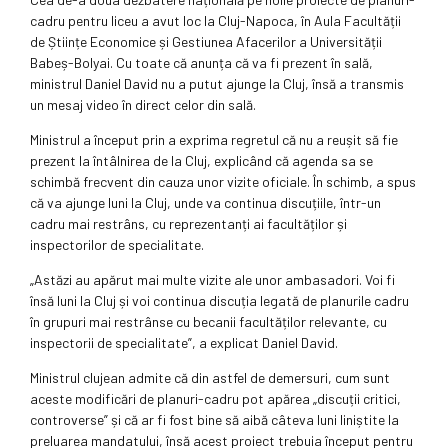
cadru pentru liceu a avut loc la Cluj-Napoca, în Aula Facultății
de Științe Economice și Gestiunea Afacerilor a Universității
Babeș-Bolyai. Cu toate că anunța că va fi prezent în sală,
ministrul Daniel David nu a putut ajunge la Cluj, însă a transmis
un mesaj video în direct celor din sală.
Ministrul a început prin a exprima regretul că nu a reușit să fie
prezent la întâlnirea de la Cluj, explicând că agenda sa se
schimbă frecvent din cauza unor vizite oficiale. În schimb, a spus
că va ajunge luni la Cluj, unde va continua discuțiile, într-un
cadru mai restrâns, cu reprezentanți ai facultăților și
inspectorilor de specialitate.
„Astăzi au apărut mai multe vizite ale unor ambasadori. Voi fi
însă luni la Cluj și voi continua discuția legată de planurile cadru
în grupuri mai restrânse cu becanii facultăților relevante, cu
inspectorii de specialitate”, a explicat Daniel David.
Ministrul clujean admite că din astfel de demersuri, cum sunt
aceste modificări de planuri-cadru pot apărea „discuții critici,
controverse” și că ar fi fost bine să aibă câteva luni liniștite la
preluarea mandatului, însă acest proiect trebuia început pentru