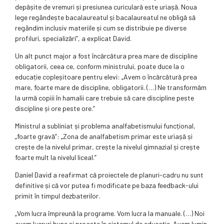
depășite de vremuri și presiunea curiculară este uriașă. Noua
lege regândește bacalaureatul și bacalaureatul ne obligă să
regândim inclusiv materiile și cum se distribuie pe diverse
profiluri, specializări”, a explicat David.
Un alt punct major a fost încărcătura prea mare de discipline
obligatorii, ceea ce, conform ministrului, poate duce la o
educație copleșitoare pentru elevi: „Avem o încărcătură prea
mare, foarte mare de discipline, obligatorii. (…) Ne transformăm
la urmă copiii în hamalii care trebuie să care discipline peste
discipline și ore peste ore.”
Ministrul a subliniat și problema analfabetismului funcțional,
„foarte gravă”: „Zona de analfabetism primar este uriașă și
crește de la nivelul primar, crește la nivelul gimnazial și crește
foarte mult la nivelul liceal.”
Daniel David a reafirmat că proiectele de planuri-cadru nu sunt
definitive și că vor putea fi modificate pe baza feedback-ului
primit în timpul dezbaterilor.
„Vom lucra împreună la programe. Vom lucra la manuale. (…) Noi
avem lucruri bune și proaste în sistemul de educație. Avem lumin