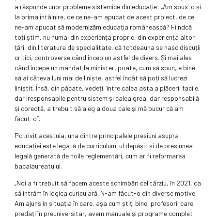
a răspunde unor probleme sistemice din educație: „Am spus-o și
la prima întâlnire, de ce ne-am apucat de acest proiect, de ce
ne-am apucat să modernizăm educația românească? Fiindcă
toți știm, nu numai din experiența proprie, din experiența altor
țări, din literatura de specialitate, că totdeauna se nasc discuții
critici, controverse când încep un astfel de divers. Și mai ales
când începe un mandat la minister, poate, cum să spun, e bine
să ai câteva luni mai de liniște, astfel încât să poți să lucrezi
liniștit. Însă, din păcate, vedeți, între calea asta a plăcerii facile,
dar iresponsabile pentru sistem și calea grea, dar responsabilă
și corectă, a trebuit să aleg a doua cale și mă bucur că am
făcut-o”.
Potrivit acestuia, una dintre principalele presiuni asupra
educației este legată de curriculum-ul depășit și de presiunea
legală generată de noile reglementări, cum ar fi reformarea
bacalaureatului.
„Noi a fi trebuit să facem aceste schimbări cel târziu, în 2021, ca
să intrăm în logica curiculară. N-am făcut-o din diverse motive.
Am ajuns în situația în care, așa cum știți bine, profesorii care
predați în preuniversitar, avem manuale și programe complet