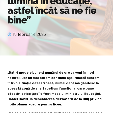
lumina în educație,
astfel încât să ne fie
bine”
15 februarie 2025
„Dați-i modele bune și numărul de ore va veni în mod
natural. Dar nu mai putem continua așa, fiindcă suntem
într-o situație dezastroasă, numai dacă mă gândesc la
această zonă de analfabetism funcțional care pune
efectiv la risc țara” a fost mesajul ministrului Educației,
Daniel David, în deschiderea dezbaterii de la Cluj privind
noile planuri-cadru pentru liceu.
Cea de-a doua dezbatere națională pe noile proiecte de planuri-