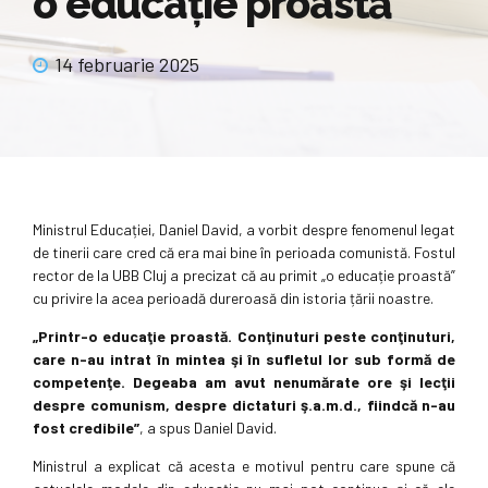
o educație proastă”
14 februarie 2025
Ministrul Educației, Daniel David, a vorbit despre fenomenul legat
de tinerii care cred că era mai bine în perioada comunistă. Fostul
rector de la UBB Cluj a precizat că au primit „o educație proastă”
cu privire la acea perioadă dureroasă din istoria țării noastre.
„Printr-o educaţie proastă. Conţinuturi peste conţinuturi,
care n-au intrat în mintea şi în sufletul lor sub formă de
competenţe. Degeaba am avut nenumărate ore şi lecţii
despre comunism, despre dictaturi ş.a.m.d., fiindcă n-au
fost credibile”
, a spus Daniel David.
Ministrul a explicat că acesta e motivul pentru care spune că