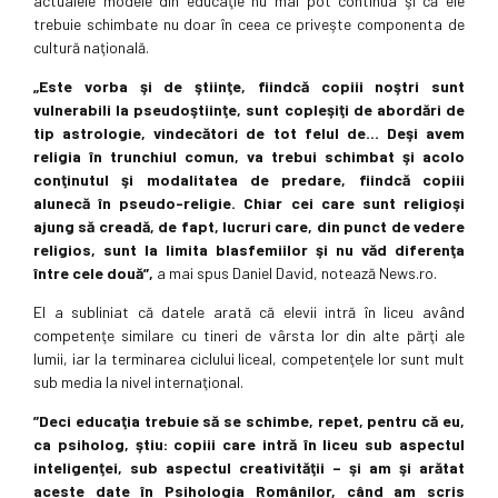
actualele modele din educaţie nu mai pot continua şi că ele
trebuie schimbate nu doar în ceea ce priveşte componenta de
cultură naţională.
„Este vorba şi de ştiinţe, fiindcă copiii noştri sunt
vulnerabili la pseudoştiinţe, sunt copleşiţi de abordări de
tip astrologie, vindecători de tot felul de… Deşi avem
religia în trunchiul comun, va trebui schimbat şi acolo
conţinutul şi modalitatea de predare, fiindcă copiii
alunecă în pseudo-religie. Chiar cei care sunt religioşi
ajung să creadă, de fapt, lucruri care, din punct de vedere
religios, sunt la limita blasfemiilor şi nu văd diferenţa
între cele două”,
a mai spus Daniel David, notează News.ro.
El a subliniat că datele arată că elevii intră în liceu având
competenţe similare cu tineri de vârsta lor din alte părţi ale
lumii, iar la terminarea ciclului liceal, competenţele lor sunt mult
sub media la nivel internaţional.
”Deci educaţia trebuie să se schimbe, repet, pentru că eu,
ca psiholog, ştiu: copiii care intră în liceu sub aspectul
inteligenţei, sub aspectul creativităţii – şi am şi arătat
aceste date în Psihologia Românilor, când am scris