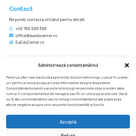
Contact
Ne puteți contacta oricând pentru detalii.
+40 765 699 399
office@eueducenter.ro
EuEduCenter.ro
Administrează consimțământul
Rețele sociale
Pentru a oferi cea mai bună experiență, folosim tehnologii, cum ar fi cookie-
Ne puteți găsi și pe rețelele sociale.
uri, pentru a stoca și/sau accesa informațiile despre dispozitive.
Consimțământul pentru aceste tehnologii ne permite să procesăm date,
cum ar fi comportamentul de navigare sau ID-uri unice pe acest site. Dacă
nu îți dai consimțământul sau îți retragi consimțământul dat poate avea
afecte negative asupra unor anumite funcționalități și funcții.
Acceptă
Copyright by
EuEduCenter.ro
.
Refuză