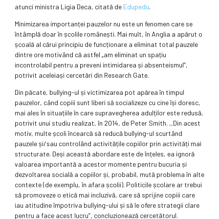
atunci ministra Ligia Deca, citată de
Edupedu
.
Minimizarea importanței pauzelor nu este un fenomen care se
întâmplă doar în școlile românești. Mai mult, în Anglia a apărut o
școală al cărui principiu de funcționare a eliminat total pauzele
dintre ore motivând că astfel „am eliminat un spațiu
incontrolabil pentru a preveni intimidarea și absenteismul”,
potrivit aceleiași cercetări din Research Gate.
Din păcate, bullying-ul și victimizarea pot apărea în timpul
pauzelor, când copiii sunt liberi să socializeze cu cine își doresc,
mai ales în situațiile în care supravegherea adulților este redusă,
potrivit unui studiu realizat, în 2014, de Peter Smith. ,,Din acest
motiv, multe școli încearcă să reducă bullying-ul scurtând
pauzele și/sau controlând activitățile copiilor prin activități mai
structurate. Deși această abordare este de înțeles, ea ignoră
valoarea importantă a acestor momente pentru bucuria și
dezvoltarea socială a copiilor și, probabil, mută problema în alte
contexte (de exemplu, în afara școlii). Politicile școlare ar trebui
să promoveze o etică mai incluzivă, care să sprijine copiii care
iau atitudine împotriva bullying-ului și să le ofere strategii clare
pentru a face acest lucru”, concluzionează cercetătorul.