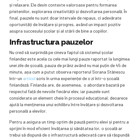
și relaxare. Ele devin contexte valoroase pentru formarea
prieteniilor, explorarea creativității și dezvoltarea personală. În
final, pauzele nu sunt doar intervale de repaus, ci adevărate
oportunități de învățare și progres, având un impact pozitiv
asupra succesului școlar și al stării de bine a copiilor.
Infrastructura pauzelor
Nu cred să surprindă pe cineva faptul că sistemul școlar
finlandez este acela cu cele mai lungi pauze raportat la lungimea
unei zile de școală, pauza de prânz având nu mai puțin de 45 de
minute, așa cum a putut observa reporterul Sorana Stănescu
într-un
articol
scris în urma experienței de o zi într-o școală
finlandeză. Finlanda are, de asemenea, o abordare bazată pe
respectul față de nevoile fiecărui elev, iar pauzele sunt
considerate un element cheie în procesul educațional, deoarece
ajută la menținerea unui echilibru între învățare și dezvoltarea
personală a elevilor.
Pentru a asigura un timp optim de pauză pentru elevi și pentru a
sprijini în mod eficient învățarea și sănătatea lor, o școală ar
trebui să dispună de o infrastructură adecvată care să răspundă