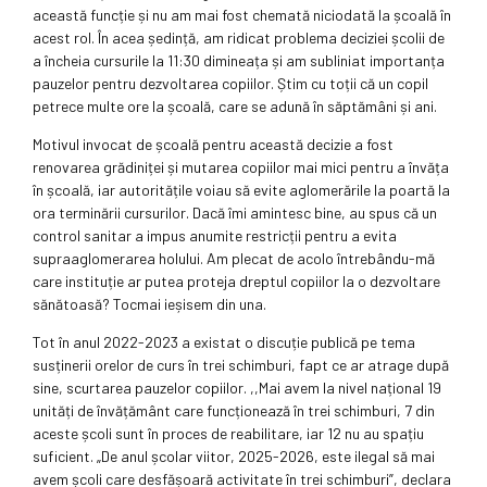
această funcție și nu am mai fost chemată niciodată la școală în
acest rol. În acea ședință, am ridicat problema deciziei școlii de
a încheia cursurile la 11:30 dimineața și am subliniat importanța
pauzelor pentru dezvoltarea copiilor. Știm cu toții că un copil
petrece multe ore la școală, care se adună în săptămâni și ani.
Motivul invocat de școală pentru această decizie a fost
renovarea grădiniței și mutarea copiilor mai mici pentru a învăța
în școală, iar autoritățile voiau să evite aglomerările la poartă la
ora terminării cursurilor. Dacă îmi amintesc bine, au spus că un
control sanitar a impus anumite restricții pentru a evita
supraaglomerarea holului. Am plecat de acolo întrebându-mă
care instituție ar putea proteja dreptul copiilor la o dezvoltare
sănătoasă? Tocmai ieșisem din una.
Tot în anul 2022-2023 a existat o discuție publică pe tema
susținerii orelor de curs în trei schimburi, fapt ce ar atrage după
sine, scurtarea pauzelor copiilor. ,,Mai avem la nivel național 19
unități de învățământ care funcționează în trei schimburi, 7 din
aceste școli sunt în proces de reabilitare, iar 12 nu au spațiu
suficient. „De anul școlar viitor, 2025-2026, este ilegal să mai
avem școli care desfășoară activitate în trei schimburi”, declara