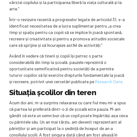
vârstei copilului și la participarea liberă la viața culturală și la
arte.”
Într-o revizuire recentă a progreselor legate de articolul 31, s-a
identificat necesitatea de a lucra suplimentar pentru „a crea
timp și spațiu pentru ca copiii să se implice în joacă spontană,
recreere și creativitate și pentru a promova atitudini societale
care să sprijine și să încurajeze astfel de activități.”
Având în vedere că tinerii și copiii își petrec o parte
considerabilă din timp la școală, pauzele reprezintă o
oportunitate semnificativă pentru societăți de a permite
tuturor copiilor să își exercite drepturile fundamentale la joacă
și recreere, potrivit unei cercetări publicate pe
Research Gate
.
Situația școlilor din teren
Acum doi ani, m-a surprins relaxarea cu care fiul meu mi-a spus
că partea lui preferată dintr-o zi de școală este pauza. M-am
gândit că este un semn bun că un copil poate împărtăși așa ceva
cu părintele său. Un an mai târziu, am devenit reprezentant al
părinților și am participat la o ședință de început de an a
consiliului școlii. A fost singura dată când am fost aleasă în