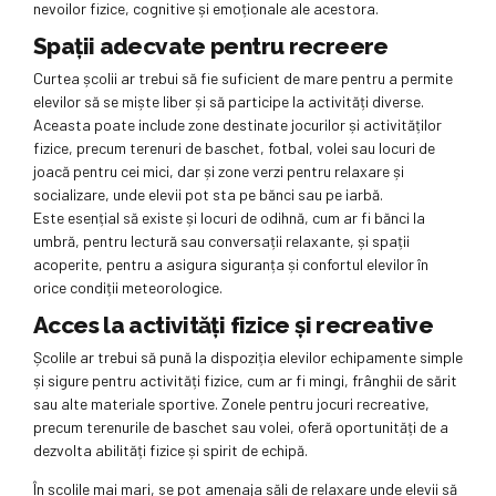
nevoilor fizice, cognitive și emoționale ale acestora.
Spații adecvate pentru recreere
Curtea școlii ar trebui să fie suficient de mare pentru a permite
elevilor să se miște liber și să participe la activități diverse.
Aceasta poate include zone destinate jocurilor și activităților
fizice, precum terenuri de baschet, fotbal, volei sau locuri de
joacă pentru cei mici, dar și zone verzi pentru relaxare și
socializare, unde elevii pot sta pe bănci sau pe iarbă.
Este esențial să existe și locuri de odihnă, cum ar fi bănci la
umbră, pentru lectură sau conversații relaxante, și spații
acoperite, pentru a asigura siguranța și confortul elevilor în
orice condiții meteorologice.
Acces la activități fizice și recreative
Școlile ar trebui să pună la dispoziția elevilor echipamente simple
și sigure pentru activități fizice, cum ar fi mingi, frânghii de sărit
sau alte materiale sportive. Zonele pentru jocuri recreative,
precum terenurile de baschet sau volei, oferă oportunități de a
dezvolta abilități fizice și spirit de echipă.
În școlile mai mari, se pot amenaja săli de relaxare unde elevii să