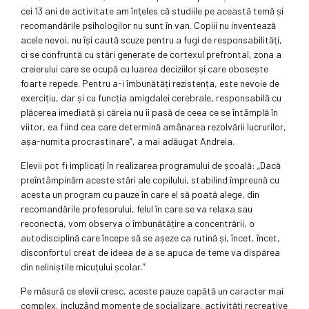
cei 13 ani de activitate am înțeles că studiile pe această temă și
recomandările psihologilor nu sunt în van. Copiii nu inventează
acele nevoi, nu își caută scuze pentru a fugi de responsabilități,
ci se confruntă cu stări generate de cortexul prefrontal, zona a
creierului care se ocupă cu luarea deciziilor și care obosește
foarte repede. Pentru a-i îmbunătăți rezistența, este nevoie de
exercițiu, dar și cu funcția amigdalei cerebrale, responsabilă cu
plăcerea imediată și căreia nu îi pasă de ceea ce se întâmplă în
viitor, ea fiind cea care determină amânarea rezolvării lucrurilor,
așa-numita procrastinare”, a mai adăugat Andreia.
Elevii pot fi implicați în realizarea programului de școală: „Dacă
preîntâmpinăm aceste stări ale copilului, stabilind împreună cu
acesta un program cu pauze în care el să poată alege, din
recomandările profesorului, felul în care se va relaxa sau
reconecta, vom observa o îmbunătățire a concentrării, o
autodisciplină care începe să se așeze ca rutină și, încet, încet,
disconfortul creat de ideea de a se apuca de teme va dispărea
din neliniștile micuțului școlar.”
Pe măsură ce elevii cresc, aceste pauze capătă un caracter mai
complex, incluzând momente de socializare, activități recreative