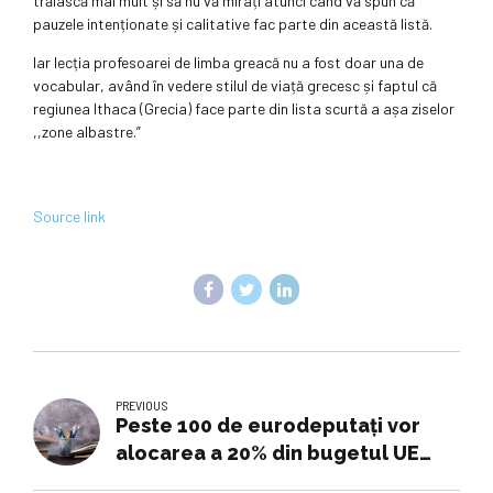
trăiască mai mult și să nu vă mirați atunci când vă spun că
pauzele intenționate și calitative fac parte din această listă.
Iar lecția profesoarei de limba greacă nu a fost doar una de
vocabular, având în vedere stilul de viață grecesc și faptul că
regiunea Ithaca (Grecia) face parte din lista scurtă a așa ziselor
,,zone albastre.”
Source link
PREVIOUS
Peste 100 de eurodeputaţi vor
alocarea a 20% din bugetul UE
pentru educaţie şi competenţe