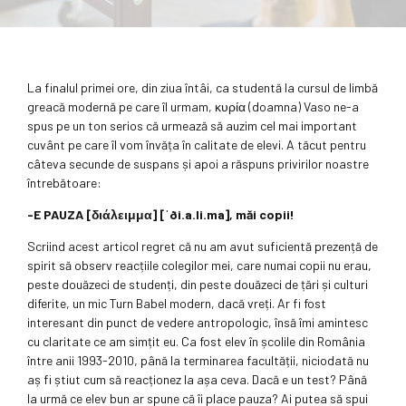
La finalul primei ore, din ziua întâi, ca studentă la cursul de limbă
greacă modernă pe care îl urmam, κυρία (doamna) Vaso ne-a
spus pe un ton serios că urmează să auzim cel mai important
cuvânt pe care îl vom învăța în calitate de elevi. A tăcut pentru
câteva secunde de suspans și apoi a răspuns privirilor noastre
întrebătoare:
-E PAUZA [διάλειμμα] [ˈði.a.li.ma], măi copii!
Scriind acest articol regret că nu am avut suficientă prezență de
spirit să observ reacțiile colegilor mei, care numai copii nu erau,
peste douăzeci de studenți, din peste douăzeci de țări și culturi
diferite, un mic Turn Babel modern, dacă vreți. Ar fi fost
interesant din punct de vedere antropologic, însă îmi amintesc
cu claritate ce am simțit eu. Ca fost elev în școlile din România
între anii 1993-2010, până la terminarea facultății, niciodată nu
aș fi știut cum să reacționez la așa ceva. Dacă e un test? Până
la urmă ce elev bun ar spune că îi place pauza? Ai putea să spui