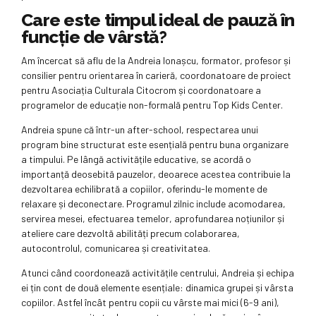
Care este timpul ideal de pauză în
funcție de vârstă?
Am încercat să aflu de la Andreia Ionașcu, formator, profesor și
consilier pentru orientarea în carieră, coordonatoare de proiect
pentru Asociația Culturala Citocrom și coordonatoare a
programelor de educație non-formală pentru Top Kids Center.
Andreia spune că într-un after-school, respectarea unui
program bine structurat este esențială pentru buna organizare
a timpului. Pe lângă activitățile educative, se acordă o
importanță deosebită pauzelor, deoarece acestea contribuie la
dezvoltarea echilibrată a copiilor, oferindu-le momente de
relaxare și deconectare. Programul zilnic include acomodarea,
servirea mesei, efectuarea temelor, aprofundarea noțiunilor și
ateliere care dezvoltă abilități precum colaborarea,
autocontrolul, comunicarea și creativitatea.
Atunci când coordonează activitățile centrului, Andreia și echipa
ei țin cont de două elemente esențiale: dinamica grupei și vârsta
copiilor. Astfel încât pentru copii cu vârste mai mici (6-9 ani),