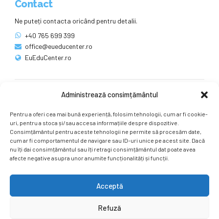
Contact
Ne puteți contacta oricând pentru detalii.
+40 765 699 399
office@eueducenter.ro
EuEduCenter.ro
Administrează consimțământul
Rețele sociale
Pentru a oferi cea mai bună experiență, folosim tehnologii, cum ar fi cookie-
Ne puteți găsi și pe rețelele sociale.
uri, pentru a stoca și/sau accesa informațiile despre dispozitive.
Consimțământul pentru aceste tehnologii ne permite să procesăm date,
cum ar fi comportamentul de navigare sau ID-uri unice pe acest site. Dacă
nu îți dai consimțământul sau îți retragi consimțământul dat poate avea
afecte negative asupra unor anumite funcționalități și funcții.
Acceptă
Copyright by
EuEduCenter.ro
.
Refuză