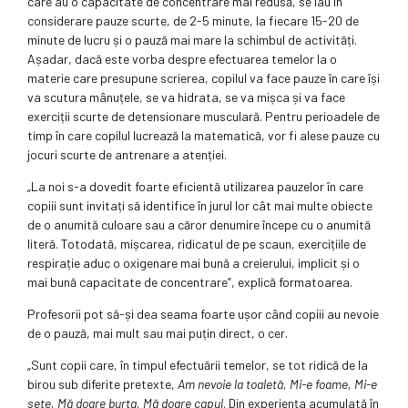
care au o capacitate de concentrare mai redusă, se iau în
considerare pauze scurte, de 2-5 minute, la fiecare 15-20 de
minute de lucru și o pauză mai mare la schimbul de activități.
Așadar, dacă este vorba despre efectuarea temelor la o
materie care presupune scrierea, copilul va face pauze în care își
va scutura mânuțele, se va hidrata, se va mișca și va face
exerciții scurte de detensionare musculară. Pentru perioadele de
timp în care copilul lucrează la matematică, vor fi alese pauze cu
jocuri scurte de antrenare a atenției.
„La noi s-a dovedit foarte eficientă utilizarea pauzelor în care
copiii sunt invitați să identifice în jurul lor cât mai multe obiecte
de o anumită culoare sau a căror denumire începe cu o anumită
literă. Totodată, mișcarea, ridicatul de pe scaun, exercițiile de
respirație aduc o oxigenare mai bună a creierului, implicit și o
mai bună capacitate de concentrare”, explică formatoarea.
Profesorii pot să-și dea seama foarte ușor când copiii au nevoie
de o pauză, mai mult sau mai puțin direct, o cer.
„Sunt copii care, în timpul efectuării temelor, se tot ridică de la
birou sub diferite pretexte,
Am nevoie la toaletă, Mi-e foame, Mi-e
sete, Mă doare burta, Mă doare capul
. Din experiența acumulată în