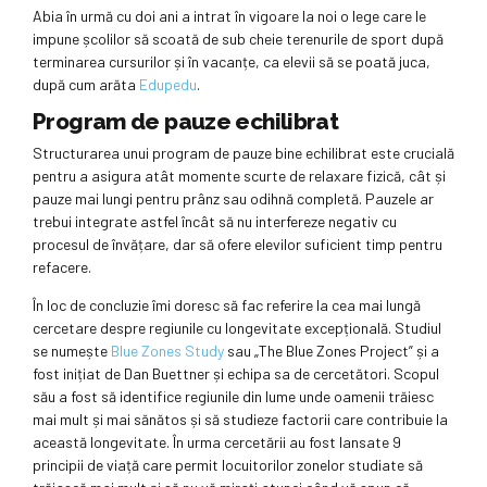
Abia în urmă cu doi ani a intrat în vigoare la noi o lege care le
impune școlilor să scoată de sub cheie terenurile de sport după
terminarea cursurilor și în vacanțe, ca elevii să se poată juca,
după cum arăta
Edupedu
.
Program de pauze echilibrat
Structurarea unui program de pauze bine echilibrat este crucială
pentru a asigura atât momente scurte de relaxare fizică, cât și
pauze mai lungi pentru prânz sau odihnă completă. Pauzele ar
trebui integrate astfel încât să nu interfereze negativ cu
procesul de învățare, dar să ofere elevilor suficient timp pentru
refacere.
În loc de concluzie îmi doresc să fac referire la cea mai lungă
cercetare despre regiunile cu longevitate excepțională. Studiul
se numește
Blue Zones Study
sau „The Blue Zones Project” și a
fost inițiat de Dan Buettner și echipa sa de cercetători. Scopul
său a fost să identifice regiunile din lume unde oamenii trăiesc
mai mult și mai sănătos și să studieze factorii care contribuie la
această longevitate. În urma cercetării au fost lansate 9
principii de viață care permit locuitorilor zonelor studiate să