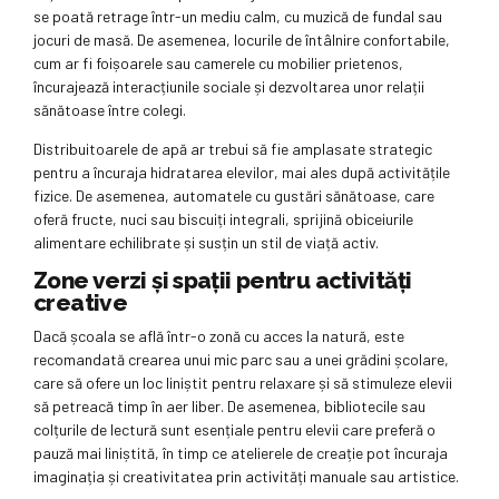
se poată retrage într-un mediu calm, cu muzică de fundal sau
jocuri de masă. De asemenea, locurile de întâlnire confortabile,
cum ar fi foișoarele sau camerele cu mobilier prietenos,
încurajează interacțiunile sociale și dezvoltarea unor relații
sănătoase între colegi.
Distribuitoarele de apă ar trebui să fie amplasate strategic
pentru a încuraja hidratarea elevilor, mai ales după activitățile
fizice. De asemenea, automatele cu gustări sănătoase, care
oferă fructe, nuci sau biscuiți integrali, sprijină obiceiurile
alimentare echilibrate și susțin un stil de viață activ.
Zone verzi și spații pentru activități
creative
Dacă școala se află într-o zonă cu acces la natură, este
recomandată crearea unui mic parc sau a unei grădini școlare,
care să ofere un loc liniștit pentru relaxare și să stimuleze elevii
să petreacă timp în aer liber. De asemenea, bibliotecile sau
colțurile de lectură sunt esențiale pentru elevii care preferă o
pauză mai liniștită, în timp ce atelierele de creație pot încuraja
imaginația și creativitatea prin activități manuale sau artistice.