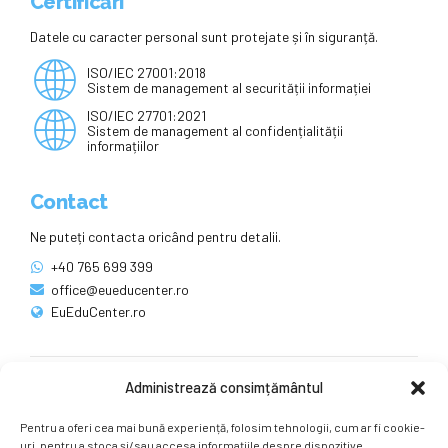
Certificări
Datele cu caracter personal sunt protejate și în siguranță.
ISO/IEC 27001:2018
Sistem de management al securității informației
ISO/IEC 27701:2021
Sistem de management al confidențialității
informațiilor
Contact
Ne puteți contacta oricând pentru detalii.
+40 765 699 399
office@eueducenter.ro
EuEduCenter.ro
Administrează consimțământul
Rețele sociale
Pentru a oferi cea mai bună experiență, folosim tehnologii, cum ar fi cookie-
Ne puteți găsi și pe rețelele sociale.
uri, pentru a stoca și/sau accesa informațiile despre dispozitive.