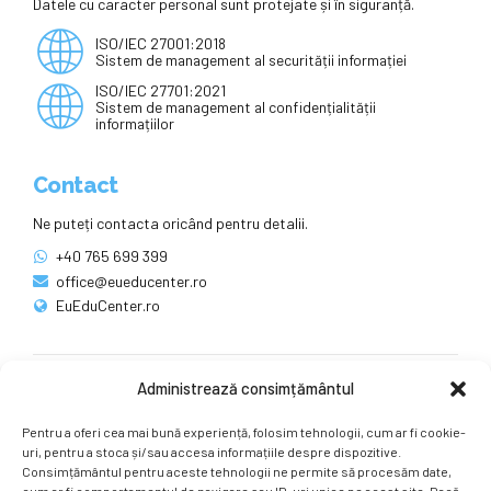
Datele cu caracter personal sunt protejate și în siguranță.
ISO/IEC 27001:2018
Sistem de management al securității informației
ISO/IEC 27701:2021
Sistem de management al confidențialității
informațiilor
Contact
Ne puteți contacta oricând pentru detalii.
+40 765 699 399
office@eueducenter.ro
EuEduCenter.ro
Administrează consimțământul
Rețele sociale
Pentru a oferi cea mai bună experiență, folosim tehnologii, cum ar fi cookie-
Ne puteți găsi și pe rețelele sociale.
uri, pentru a stoca și/sau accesa informațiile despre dispozitive.
Consimțământul pentru aceste tehnologii ne permite să procesăm date,