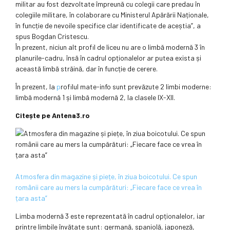
militar au fost dezvoltate împreună cu colegii care predau în
colegiile militare, în colaborare cu Ministerul Apărării Naționale,
în funcție de nevoile specifice clar identificate de aceștia”, a
spus Bogdan Cristescu.
În prezent, niciun alt profil de liceu nu are o limbă modernă 3 în
planurile-cadru, însă în cadrul opționalelor ar putea exista și
această limbă străină, dar în funcție de cerere.
În prezent, la
p
rofilul mate-info sunt prevăzute 2 limbi moderne:
limbă modernă 1 și limbă modernă 2, la clasele IX-XII.
Citește pe Antena3.ro
Atmosfera din magazine și piețe, în ziua boicotului. Ce spun
românii care au mers la cumpărături: „Fiecare face ce vrea în
țara asta”
Limba modernă 3 este reprezentată în cadrul opționalelor, iar
printre limbile învățate sunt: germană, spaniolă, japoneză,