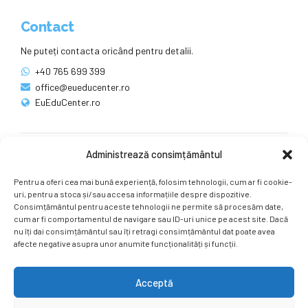
Contact
Ne puteți contacta oricând pentru detalii.
+40 765 699 399
office@eueducenter.ro
EuEduCenter.ro
Administrează consimțământul
Rețele sociale
Pentru a oferi cea mai bună experiență, folosim tehnologii, cum ar fi cookie-
Ne puteți găsi și pe rețelele sociale.
uri, pentru a stoca și/sau accesa informațiile despre dispozitive.
Consimțământul pentru aceste tehnologii ne permite să procesăm date,
cum ar fi comportamentul de navigare sau ID-uri unice pe acest site. Dacă
nu îți dai consimțământul sau îți retragi consimțământul dat poate avea
afecte negative asupra unor anumite funcționalități și funcții.
Acceptă
Copyright by
EuEduCenter.ro
.