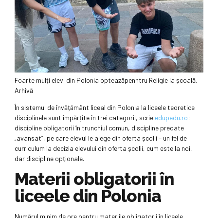
Foarte mulți elevi din Polonia opteazăpenhtru Religie la școală.
Arhivă
În sistemul de învățământ liceal din Polonia la liceele teoretice
disciplinele sunt împărțite în trei categorii, scrie
edupedu.ro
:
discipline obligatorii în trunchiul comun, discipline predate
„avansat”, pe care elevul le alege din oferta școlii – un fel de
curriculum la decizia elevului din oferta școlii, cum este la noi,
dar discipline opționale.
Materii obligatorii în
liceele din Polonia
Numărul minim de ore pentru materiile obligatorii în liceele