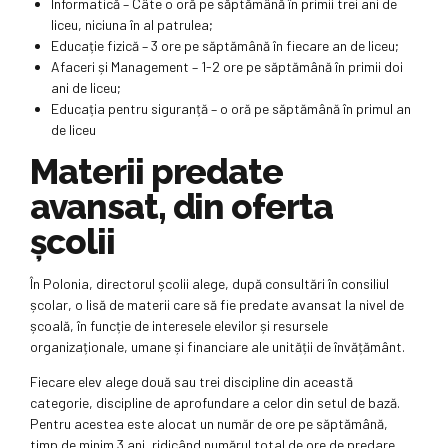
Informatică – Câte o oră pe săptămână în primii trei ani de
liceu, niciuna în al patrulea;
Educație fizică – 3 ore pe săptămână în fiecare an de liceu;
Afaceri și Management – 1-2 ore pe săptămână în primii doi
ani de liceu;
Educația pentru siguranță – o oră pe săptămână în primul an
de liceu
Materii predate
avansat, din oferta
școlii
În Polonia, directorul școlii alege, după consultări în consiliul
școlar, o lisă de materii care să fie predate avansat la nivel de
școală, în funcție de interesele elevilor și resursele
organizaționale, umane și financiare ale unității de învățământ.
Fiecare elev alege două sau trei discipline din această
categorie, discipline de aprofundare a celor din setul de bază.
Pentru acestea este alocat un număr de ore pe săptămână,
timp de minim 3 ani, ridicând numărul total de ore de predare