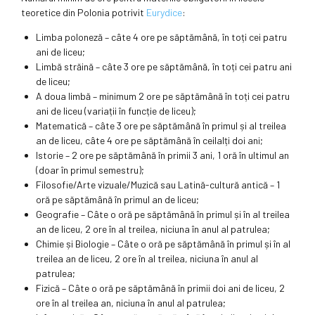
teoretice din Polonia potrivit
Eurydice
:
Limba poloneză – câte 4 ore pe săptămână, în toți cei patru
ani de liceu;
Limbă străină – câte 3 ore pe săptămână, în toți cei patru ani
de liceu;
A doua limbă – minimum 2 ore pe săptămână în toți cei patru
ani de liceu (variații în funcție de liceu);
Matematică – câte 3 ore pe săptămână în primul și al treilea
an de liceu, câte 4 ore pe săptămână în ceilalți doi ani;
Istorie – 2 ore pe săptămână în primii 3 ani, 1 oră în ultimul an
(doar în primul semestru);
Filosofie/Arte vizuale/Muzică sau Latină-cultură antică – 1
oră pe săptămână în primul an de liceu;
Geografie – Câte o oră pe săptămână în primul și în al treilea
an de liceu, 2 ore în al treilea, niciuna în anul al patrulea;
Chimie și Biologie – Câte o oră pe săptămână în primul și în al
treilea an de liceu, 2 ore în al treilea, niciuna în anul al
patrulea;
Fizică – Câte o oră pe săptămână în primii doi ani de liceu, 2
ore în al treilea an, niciuna în anul al patrulea;