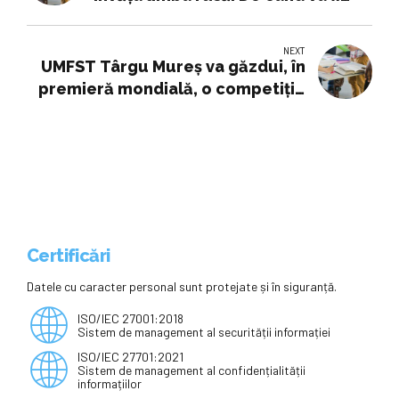
introdusă cea de-a treia limbă
modernă
NEXT
UMFST Târgu Mureș va găzdui, în
premieră mondială, o competiție
internațională de Teqball între
universități
Certificări
Datele cu caracter personal sunt protejate și în siguranță.
ISO/IEC 27001:2018
Sistem de management al securității informației
ISO/IEC 27701:2021
Sistem de management al confidențialității
informațiilor