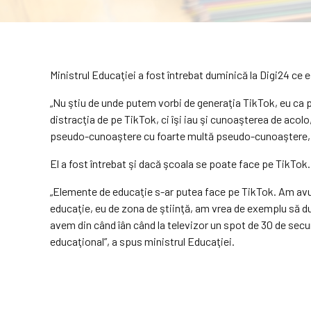
Ministrul Educaţiei a fost întrebat duminică la Digi24 ce 
„Nu ştiu de unde putem vorbi de generaţia TikTok, eu ca ps
distracţia de pe TikTok, ci îşi iau şi cunoaşterea de ac
pseudo-cunoaştere cu foarte multă pseudo-cunoaştere, man
El a fost întrebat şi dacă şcoala se poate face pe TikTok.
„Elemente de educaţie s-ar putea face pe TikTok. Am avut
educaţie, eu de zona de ştiinţă, am vrea de exemplu să d
avem din când îân când la televizor un spot de 30 de secun
educaţional”, a spus ministrul Educaţiei.