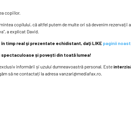
a copiilor.
mintea copilului, că altfel putem de multe ori să devenim rezervaţii
a”, a explicat David.
 în timp real şi prezentate echidistant, daţi LIKE
paginii noas
i spectaculoase și povești din toată lumea!
xclusiv informării și uzului dumneavoastră personal. Este
interzis
ugăm să ne contactați la adresa vanzari@mediafax.ro.