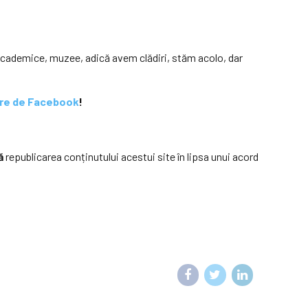
 academice, muzee, adică avem clădiri, stăm acolo, dar
tre de Facebook
!
ă
republicarea conținutului acestui site în lipsa unui acord