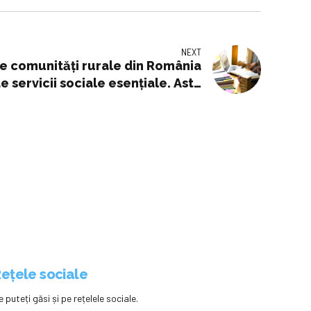
NEXT
e comunităţi rurale din România
e servicii sociale esenţiale. Asta
ie, servicii de protecţie socială
şi sănătate
ețele sociale
e puteți găsi și pe rețelele sociale.