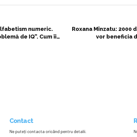
nalfabetism numeric.
Roxana Mînzatu: 2000 d
blemă de IQ”. Cum îi
vor beneficia d
înseamnă acces la educaţ
Contact
R
Ne puteți contacta oricând pentru detalii.
N