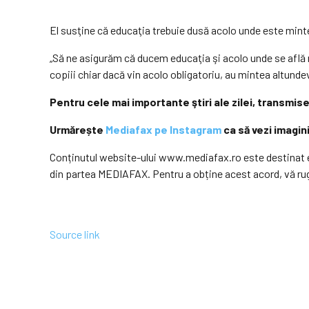
El susţine că educaţia trebuie dusă acolo unde este minte
„Să ne asigurăm că ducem educaţia şi acolo unde se află 
copiii chiar dacă vin acolo obligatoriu, au mintea altundev
Pentru cele mai importante ştiri ale zilei, transmise
Urmărește
Mediafax pe Instagram
ca să vezi imagin
Conținutul website-ului www.mediafax.ro este destinat e
din partea MEDIAFAX. Pentru a obține acest acord, vă r
Source link