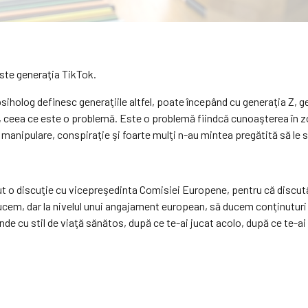
este generaţia TikTok.
iholog definesc generaţiile altfel, poate începând cu generaţia Z, ge
olo, ceea ce este o problemă. Este o problemă fiindcă cunoaşterea în
ipulare, conspiraţie şi foarte mulţi n-au mintea pregătită să le s
 o discuţie cu vicepreşedinta Comisiei Europene, pentru că discutân
ucem, dar la nivelul unui angajament european, să ducem conţinuturi 
de cu stil de viaţă sănătos, după ce te-ai jucat acolo, după ce te-ai