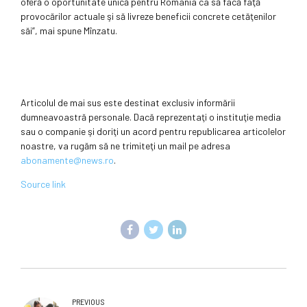
oferă o oportunitate unică pentru România ca să facă faţă
provocărilor actuale şi să livreze beneficii concrete cetăţenilor
săi”, mai spune Mînzatu.
Articolul de mai sus este destinat exclusiv informării
dumneavoastră personale. Dacă reprezentaţi o instituţie media
sau o companie şi doriţi un acord pentru republicarea articolelor
noastre, va rugăm să ne trimiteţi un mail pe adresa
abonamente@news.ro
.
Source link
PREVIOUS