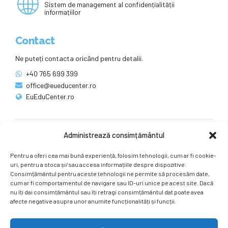
Sistem de management al confidențialității
informațiilor
Contact
Ne puteți contacta oricând pentru detalii.
+40 765 699 399
office@eueducenter.ro
EuEduCenter.ro
Administrează consimțământul
Rețele sociale
Pentru a oferi cea mai bună experiență, folosim tehnologii, cum ar fi cookie-
Ne puteți găsi și pe rețelele sociale.
uri, pentru a stoca și/sau accesa informațiile despre dispozitive.
Consimțământul pentru aceste tehnologii ne permite să procesăm date,
cum ar fi comportamentul de navigare sau ID-uri unice pe acest site. Dacă
nu îți dai consimțământul sau îți retragi consimțământul dat poate avea
afecte negative asupra unor anumite funcționalități și funcții.