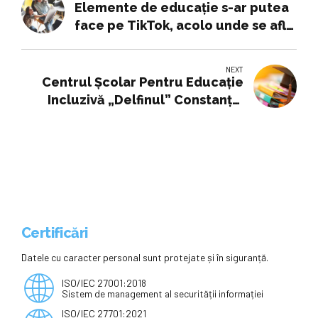
Elemente de educaţie s-ar putea
face pe TikTok, acolo unde se află
mintea copiilor
NEXT
Centrul Şcolar Pentru Educaţie
Incluzivă „Delfinul” Constanţa,
parte într-un dosar de pe rolul
Curții de Apel Constanța
Certificări
Datele cu caracter personal sunt protejate și în siguranță.
ISO/IEC 27001:2018
Sistem de management al securității informației
ISO/IEC 27701:2021