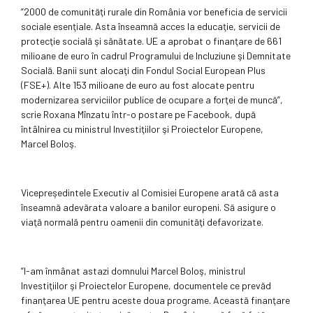
”2000 de comunităţi rurale din România vor beneficia de servicii
sociale esenţiale. Asta înseamnă acces la educaţie, servicii de
protecţie socială şi sănătate. UE a aprobat o finanţare de 661
milioane de euro în cadrul Programului de Incluziune şi Demnitate
Socială. Banii sunt alocaţi din Fondul Social European Plus
(FSE+). Alte 153 milioane de euro au fost alocate pentru
modernizarea serviciilor publice de ocupare a forţei de muncă”,
scrie Roxana Mînzatu într-o postare pe Facebook, după
întâlnirea cu ministrul Investiţiilor şi Proiectelor Europene,
Marcel Boloş.
Vicepreşedintele Executiv al Comisiei Europene arată că asta
înseamnă adevărata valoare a banilor europeni. Să asigure o
viaţă normală pentru oamenii din comunităţi defavorizate.
”I-am înmânat astazi domnului Marcel Boloş, ministrul
Investiţiilor şi Proiectelor Europene, documentele ce prevăd
finanţarea UE pentru aceste doua programe. Această finanţare