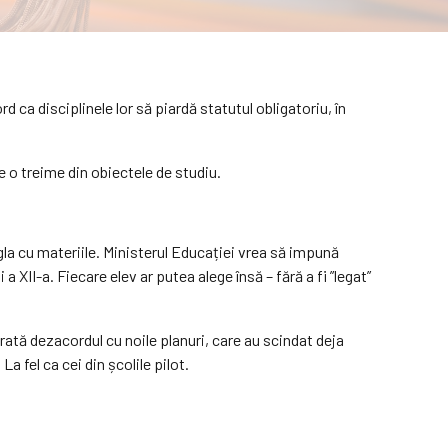
d ca disciplinele lor să piardă statutul obligatoriu, în
e o treime din obiectele de studiu.
gla cu materiile. Ministerul Educației vrea să impună
 a XII-a. Fiecare elev ar putea alege însă – fără a fi ”legat”
 arată dezacordul cu noile planuri, care au scindat deja
La fel ca cei din școlile pilot.