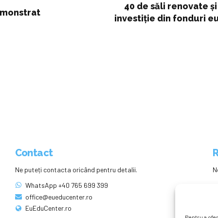
40 de săli renovate ș
emonstrat
investiție din fonduri 
Contact
R
Ne puteți contacta oricând pentru detalii.
N
WhatsApp +40 765 699 399
office@eueducenter.ro
EuEduCenter.ro
Pentru a ofer