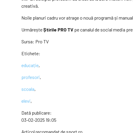
creativă.
Noile planuri cadru vor atrage o nouă programă și manuale
Urmărește
Știrile PRO TV
pe canalul de social media pre
Sursa:
Pro TV
Etichete:
educație
,
profesori
,
scoala
,
elevi
,
Dată publicare:
03-02-2025 19:05
Articol recomandat de sport.ro