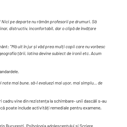
! Nici pe departe nu rămân profesorii pe drumuri. Să
ar, distructiv, inconfortabil, dar o clipă de învățare
mânt: ”
Mă uit în jur și văd prea mulți copii care nu vorbesc
geografia țării, latina devine subiect de ironii etc. Acum
tandardele.
dai note mai bune, să-l evaluezi mai ușor, mai simplu… de
ri cadru vine din rezistența la schimbare- unii dascăli s-au
ică poate include activități remediale pentru examene,
prin București, Psihologia adolescentului și Scriere