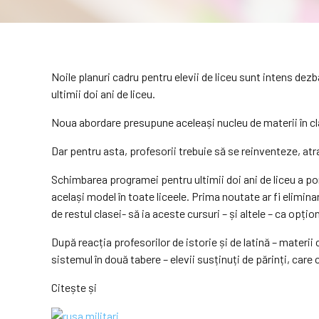
Noile planuri cadru pentru elevii de liceu sunt intens dezbă
ultimii doi ani de liceu.
Noua abordare presupune aceleași nucleu de materii în clas
Dar pentru asta, profesorii trebuie să se reinventeze, atra
Schimbarea programei pentru ultimii doi ani de liceu a po
același model în toate liceele. Prima noutate ar fi eliminarea
de restul clasei- să ia aceste cursuri – și altele – ca opțio
După reacția profesorilor de istorie și de latină – materii 
sistemul în două tabere – elevii susținuți de părinți, care c
Citește și