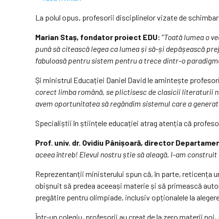
La polul opus, profesorii disciplinelor vizate de schimba
Marian Staș, fondator proiect EDU:
”
Toată lumea o ve
pună să citească legea ca lumea și să-și depășească prejud
fabuloasă pentru sistem pentru a trece dintr-o paradigm
Și ministrul Educației Daniel David le amintește profesoril
corect limba română, se plictisesc de clasicii literaturii n
avem oportunitatea să regândim sistemul care a generat 
Specialiștii în științele educației atrag atenția că profeso
Prof. univ. dr. Ovidiu Pânișoară, director Departam
aceea întreb! Elevul nostru știe să aleagă, l-am construit 
Reprezentanții ministerului spun că, în parte, reticența un
obișnuit să predea aceeași materie și să primească autom
pregătire pentru olimpiade, inclusiv opționalele la alegere
Într-un colegiu, profesorii au creat de la zero materii no