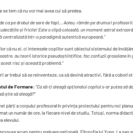
re se tem că nu vor mai avea cui să predea.
de ca pe drobul de sare de fapt… Aoleu, rămân pe drumuri profesorii
ecățile și fricile! Este o clipă colosală, un moment astral extraordin
ă centralizată într-o paradigmă autentică europeană.”
or că nu ei, ci interesele copiilor sunt obiectul sistemului de învăță
oastre, au teorii istorice pseudoștiințifice, fac confuzii grosolane în 
acest risc și această problemă.”
rii ar trebui să se reinventeze, ca să devină atractivi, fără a coborî s
entul de Formare:
”Ca să-ți aleagă opționalul copilul s-ar putea să 
să știe să aleagă?”
ei părți a corpului profesoral în privința proiectului pentru noi planu
at un număr de ore, la fiecare nivel de studiu. Totuși, norma didact
a elevului.
i, propuse acum pentru preluare națională. Filosofia lui Yung, La pas 