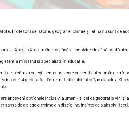
tute. Profesorii de istorie, geografie, chimie și latină nu sunt de acor
ele a IX-a și a X-a, urmând ca până la absolvire elevii să poată aleg
g atenția ministrul și specialiștii în educație.
rnit de la câteva colegii centenare, care au cerut autonomia de a jon
 istoriei și geografiei dintre materiile obligatorii, în clasele a XI-a și
nale.
care ar deveni opționale inclusiv la uman – și cei de geografie vin își
er șansa de a alege o treime din discipline, înainte de a absolvi liceul. 