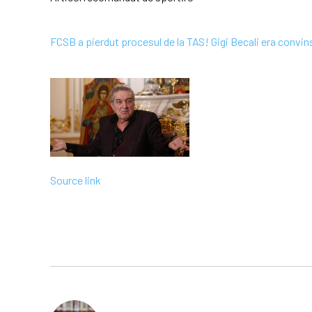
FCSB a pierdut procesul de la TAS! Gigi Becali era convi
Source link