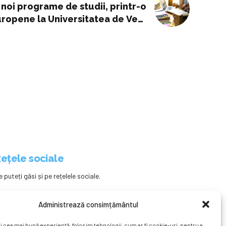
i noi programe de studii, printr-o
europene la Universitatea de Vest
din Timișoara -
ețele sociale
e puteți găsi și pe rețelele sociale.
Administrează consimțământul
i cea mai bună experiență, folosim tehnologii, cum ar fi cookie-uri, pentru a