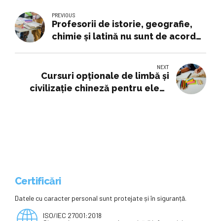
PREVIOUS
Profesorii de istorie, geografie,
chimie și latină nu sunt de acord
ca disciplinele lor să piardă
statutul obligatoriu
NEXT
Cursuri opționale de limbă și
civilizație chineză pentru elevii
clujeni
Certificări
Datele cu caracter personal sunt protejate și în siguranță.
ISO/IEC 27001:2018