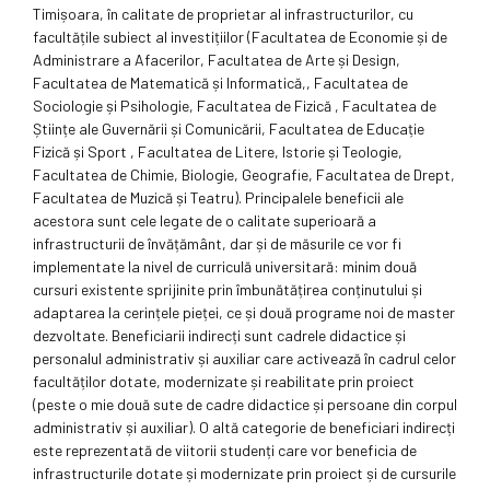
Timișoara, în calitate de proprietar al infrastructurilor, cu
facultățile subiect al investițiilor (Facultatea de Economie și de
Administrare a Afacerilor, Facultatea de Arte și Design,
Facultatea de Matematică și Informatică,, Facultatea de
Sociologie și Psihologie, Facultatea de Fizică , Facultatea de
Științe ale Guvernării și Comunicării, Facultatea de Educație
Fizică și Sport , Facultatea de Litere, Istorie și Teologie,
Facultatea de Chimie, Biologie, Geografie, Facultatea de Drept,
Facultatea de Muzică și Teatru). Principalele beneficii ale
acestora sunt cele legate de o calitate superioară a
infrastructurii de învățământ, dar și de măsurile ce vor fi
implementate la nivel de curriculă universitară: minim două
cursuri existente sprijinite prin îmbunătățirea conținutului și
adaptarea la cerințele pieței, ce și două programe noi de master
dezvoltate. Beneficiarii indirecți sunt cadrele didactice și
personalul administrativ și auxiliar care activează în cadrul celor
facultăților dotate, modernizate și reabilitate prin proiect
(peste o mie două sute de cadre didactice și persoane din corpul
administrativ și auxiliar). O altă categorie de beneficiari indirecți
este reprezentată de viitorii studenți care vor beneficia de
infrastructurile dotate și modernizate prin proiect și de cursurile