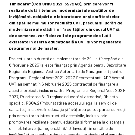
Timișoara“
(Cod SMIS 2021: 327248), prin care vor fi
realizate dotări tehnice, modernizări ale spațiilor de
învățământ, echipări ale laboratoarelor și amfiteatrelor
din spațiile mai multor facultăți UVT, precum și lucrări de
modernizare ale clădirilor facultăților din cadrul UVT și,
de asemenea, vor fi dezvoltate programe de studii
existente în oferta educațională a UVT și vor fi generate
programe noi de master.
Proiectul are o durată de implementare de 24 luni (începând din
6 februarie 2025) și este finanțat prin Agentia pentru Dezvoltare
Regionala Regiunea Vest ca Autoritate de Management pentru
Programul Regional Vest 2021-2027. Reprezentanții ADR Vest și
UVT au semnat în 6 februarie 2025 contractul de finanțare al
acestui proiect, inclus în cadrul Programului Regional Vest 2021-
2027, Prioritatea 6: O regiune educată și atractivă, Obiectivul
specific: RSO4.2 (Îmbunătățirea accesului egal la servicii de
calitate și incluzive în educație și învățarea pe tot parcursul vieții
prin dezvoltarea infrastructurii accesibile, inclusiv prin
promovarea rezilienței pentru educația și formarea la distanță și
online), Intervenția regională: 6.1.D (Investiții în unitățile de
învățământ preșcolar, primar, gimnazial, profesional și superior