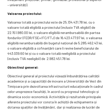
– universități).
Valoarea proiectului:
Valoarea totală a proiectului este de 25.134.431.78 lei, cu o
valoare totală eligibilă a proiectului (inclusiv TVA eligibil) de
22.151.980.00 lei, o valoare eligibilă nerambursabilă din partea
fondurilor (FEDR/FSE+/FC/FTJ) de 16.423.477.97 lei, o valoarea
eligibilă nerambursabilă din bugetul național de 5.285.462.43 lei,
o valoare eligibilă a cofinanțării care îi revine beneficiarului de
443.039.60 lei și cu o valoare totală neeligibilă a proiectului
(inclusiv TVA neeligibil) de 2.982.451.78 lei.
Obiectivul general:
Obiectivul general al proiectului vizează îmbunătățirea calității
academice și a capacității de inovare a Universității de Vest din
Timișoara prin dezvoltarea infrastructurii educaționale în cadrul
celor unsprezece facultăți, în acord cu progresul tehnologic și
dinamica socio-economică. Activitățile și rezultatele principale
aferente proiectului vor consta în achiziții de echipamente și
dotarea spațiilor de învățământ, dar și realizarea de lucrări de