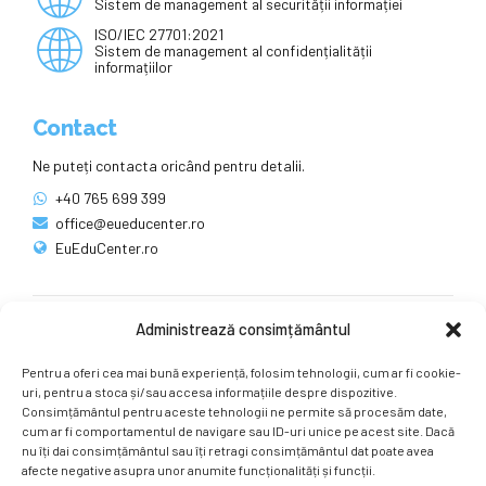
Sistem de management al securității informației
ISO/IEC 27701:2021
Sistem de management al confidențialității
informațiilor
Contact
Ne puteți contacta oricând pentru detalii.
+40 765 699 399
office@eueducenter.ro
EuEduCenter.ro
Administrează consimțământul
Rețele sociale
Pentru a oferi cea mai bună experiență, folosim tehnologii, cum ar fi cookie-
Ne puteți găsi și pe rețelele sociale.
uri, pentru a stoca și/sau accesa informațiile despre dispozitive.
Consimțământul pentru aceste tehnologii ne permite să procesăm date,
cum ar fi comportamentul de navigare sau ID-uri unice pe acest site. Dacă
nu îți dai consimțământul sau îți retragi consimțământul dat poate avea
afecte negative asupra unor anumite funcționalități și funcții.