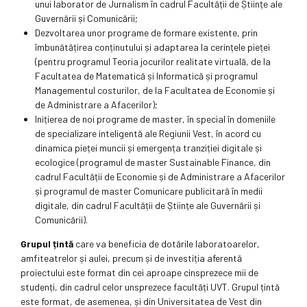
unui laborator de Jurnalism în cadrul Facultății de Științe ale
Guvernării și Comunicării;
Dezvoltarea unor programe de formare existente, prin
îmbunătățirea conținutului și adaptarea la cerințele pieței
(pentru programul Teoria jocurilor realitate virtuală, de la
Facultatea de Matematică și Informatică și programul
Managementul costurilor, de la Facultatea de Economie și
de Administrare a Afacerilor);
Inițierea de noi programe de master, în special în domeniile
de specializare inteligentă ale Regiunii Vest, în acord cu
dinamica pieței muncii și emergența tranziției digitale și
ecologice (programul de master Sustainable Finance, din
cadrul Facultății de Economie și de Administrare a Afacerilor
și programul de master Comunicare publicitară în medii
digitale, din cadrul Facultății de Științe ale Guvernării și
Comunicării).
Grupul țintă
care va beneficia de dotările laboratoarelor,
amfiteatrelor și aulei, precum și de investiția aferentă
proiectului este format din cei aproape cinsprezece mii de
studenți, din cadrul celor unsprezece facultăți UVT. Grupul țintă
este format, de asemenea, și din Universitatea de Vest din