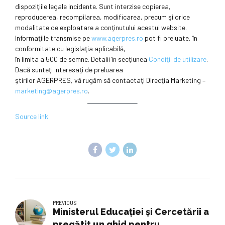
dispoziţiile legale incidente. Sunt interzise copierea,
reproducerea, recompilarea, modificarea, precum şi orice
modalitate de exploatare a conţinutului acestui website.
Informaţiile transmise pe
www.agerpres.ro
pot fi preluate, în
conformitate cu legislaţia aplicabilă,
în limita a 500 de semne. Detalii în secţiunea
Condiţii de utilizare
.
Dacă sunteţi interesaţi de preluarea
ştirilor AGERPRES, vă rugăm să contactaţi Direcţia Marketing –
marketing@agerpres.ro
.
Source link
PREVIOUS
Ministerul Educației și Cercetării a
pregătit un ghid pentru