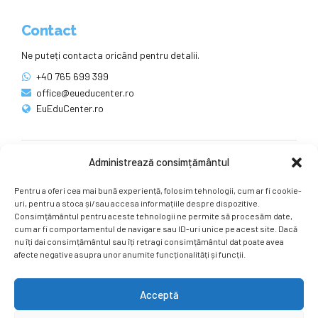
Contact
Ne puteți contacta oricând pentru detalii.
+40 765 699 399
office@eueducenter.ro
EuEduCenter.ro
Administrează consimțământul
Rețele sociale
Pentru a oferi cea mai bună experiență, folosim tehnologii, cum ar fi cookie-
Ne puteți găsi și pe rețelele sociale.
uri, pentru a stoca și/sau accesa informațiile despre dispozitive.
Consimțământul pentru aceste tehnologii ne permite să procesăm date,
cum ar fi comportamentul de navigare sau ID-uri unice pe acest site. Dacă
nu îți dai consimțământul sau îți retragi consimțământul dat poate avea
afecte negative asupra unor anumite funcționalități și funcții.
Acceptă