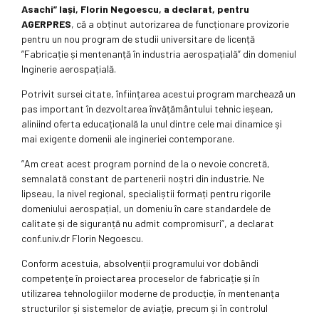
Asachi” Iași, Florin Negoescu, a declarat, pentru
AGERPRES
, că a obținut autorizarea de funcționare provizorie
pentru un nou program de studii universitare de licență
”Fabricație și mentenanță în industria aerospațială” din domeniul
Inginerie aerospațială.
Potrivit sursei citate, înființarea acestui program marchează un
pas important în dezvoltarea învățământului tehnic ieșean,
aliniind oferta educațională la unul dintre cele mai dinamice și
mai exigente domenii ale ingineriei contemporane.
”Am creat acest program pornind de la o nevoie concretă,
semnalată constant de partenerii noștri din industrie. Ne
lipseau, la nivel regional, specialiștii formați pentru rigorile
domeniului aerospațial, un domeniu în care standardele de
calitate și de siguranță nu admit compromisuri”, a declarat
conf.univ.dr Florin Negoescu.
Conform acestuia, absolvenții programului vor dobândi
competențe în proiectarea proceselor de fabricație și în
utilizarea tehnologiilor moderne de producție, în mentenanța
structurilor și sistemelor de aviație, precum și în controlul