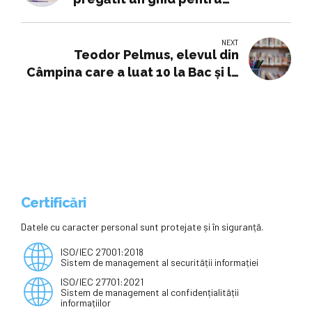
admiterea la liceu
NEXT
Teodor Pelmus, elevul din
Câmpina care a luat 10 la Bac și la
matematică, și la fizică va studia
la o facultate din România. „De ce
să plec? Și la noi se face
performanță. Dacă vrei, înveți
oriunde”
Certificări
Datele cu caracter personal sunt protejate și în siguranță.
ISO/IEC 27001:2018
Sistem de management al securității informației
ISO/IEC 27701:2021
Sistem de management al confidențialității
informațiilor