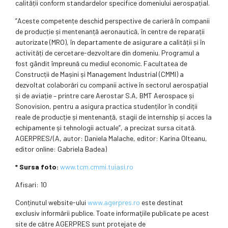
calității conform standardelor specifice domeniului aerospațial.
”Aceste competențe deschid perspective de carieră în companii
de producție și mentenanță aeronautică, în centre de reparații
autorizate (MRO), în departamente de asigurare a calității și în
activități de cercetare-dezvoltare din domeniu. Programul a
fost gândit împreună cu mediul economic. Facultatea de
Construcții de Mașini și Management Industrial (CMMI) a
dezvoltat colaborări cu companii active în sectorul aerospațial
și de aviație – printre care Aerostar S.A, BMT Aerospace și
Sonovision, pentru a asigura practica studenților în condiții
reale de producție și mentenanță, stagii de internship și acces la
echipamente și tehnologii actuale”, a precizat sursa citată.
AGERPRES/(A, autor: Daniela Malache, editor: Karina Olteanu,
editor online: Gabriela Badea)
* Sursa foto:
www.tcm.cmmi.tuiasi.ro
Afisari: 10
Conținutul website-ului
www.agerpres.ro
este destinat
exclusiv informării publice. Toate informaţiile publicate pe acest
site de către AGERPRES sunt protejate de