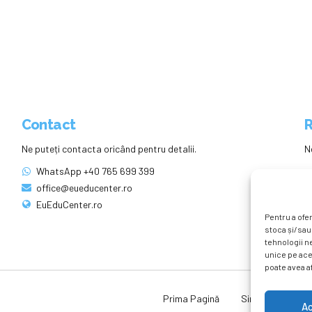
Contact
R
Ne puteți contacta oricând pentru detalii.
N
WhatsApp +40 765 699 399
office@eueducenter.ro
EuEduCenter.ro
Pentru a ofer
stoca și/sau
tehnologii n
unice pe ace
poate avea af
Prima Pagină
Simpozion Intern
A