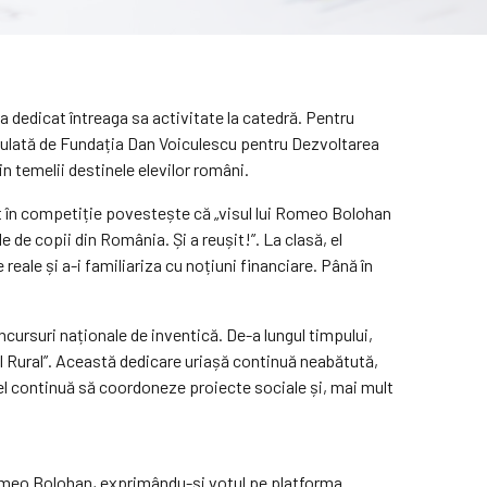
e-a dedicat întreaga sa activitate la catedră. Pentru
derulată de Fundația Dan Voiculescu pentru Dezvoltarea
 temelii destinele elevilor români.
at în competiție povestește că „visul lui Romeo Bolohan
 de copii din România. Și a reușit!”. La clasă, el
reale și a-i familiariza cu noțiuni financiare. Până în
oncursuri naționale de inventică. De-a lungul timpului,
ul Rural”. Această dedicare uriașă continuă neabătută,
l, el continuă să coordoneze proiecte sociale și, mai mult
e Romeo Bolohan, exprimându-și votul pe platforma