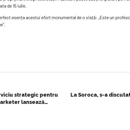
ata de 15 iulie.
 perfect esența acestui efort monumental de o viață: „Este un profes
e”.
viciu strategic pentru
La Soroca, s-a discuta
Marketer lansează
ezvoltarea acestora prin
mente de creștere