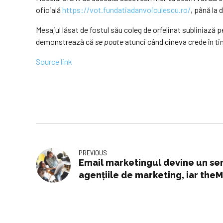
oficială
https://vot.fundatiadanvoiculescu.ro/
, până la d
Mesajul lăsat de fostul său coleg de orfelinat subliniază
demonstrează că
se poate
atunci când cineva crede în tin
Source link
PREVIOUS
Email marketingul devine un ser
agențiile de marketing, iar the
Partners Hub pentru a susține d
educație, vizibilitate și instru