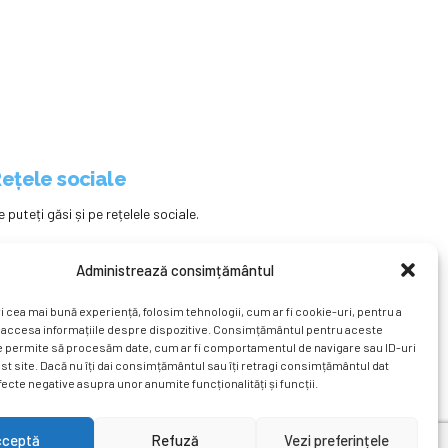
ețele sociale
e puteți găsi și pe rețelele sociale.
Administrează consimțământul
i cea mai bună experiență, folosim tehnologii, cum ar fi cookie-uri, pentru a
 accesa informațiile despre dispozitive. Consimțământul pentru aceste
e permite să procesăm date, cum ar fi comportamentul de navigare sau ID-uri
st site. Dacă nu îți dai consimțământul sau îți retragi consimțământul dat
ecte negative asupra unor anumite funcționalități și funcții.
ațional
Revista
Știri
Cont Client
ÎNAPOI SUS
cceptă
Refuză
Vezi preferințele