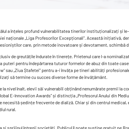
ălul a înțeles profund vulnerabilitatea tinerilor instituționalizați și l
iei naționale „Liga Profesorilor Excepționali”. Această inițiativă, 
esioniștilor care, prin metode inovatoare și devotament, schimbă din
siv de greutățile îndurate în tinerețe. Prietenul care l-a nominaliz
a puteri pentru îndepărtarea tuturor formelor de abuz din toate casele
 sau „Ziua Ștafetei” pentru a-i învăța pe tineri abilități profesionale 
nalizați să termine cu succes diverse forme de învățământ.
la nivel înalt, elevii săi vulnerabili obținând nenumărate premii la c
Global E-Innovation Awards” și distincția „Profesorul Anului din Medi
are necesită ședințe frecvente de dializă. Chiar și din centrul medica
iul rural.
 și sprijinul întregii societăți. Publicul îl poate susține gratuit p