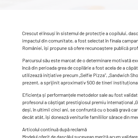
Crescut el însuși în sistemul de protecție a copilului, dasc
impactul din comunitate, a fost selectat în finala campan
României, își propune să ofere recunoaștere publică prof
Parcursul său este marcat de o determinare motivată exclu
încă din perioada grea de copilărie a fost acela de a căpăt
utilizează inițiative precum „Selfie Pizza”, „Sandwich Show”
prezent, a sprijinit aproximativ 500 de tineri instituțio
Eficiența și performanțele metodelor sale au fost validate 
profesorul a câștigat prestigiosul premiu internațional „
deși, în ultimii cinci ani, se confruntă cu o boală gravă c
decât atât, își donează veniturile familiilor sărace din med
Articolul continuă după reclamă
Modelul oferit de dascălul sucevean merită acum validarea