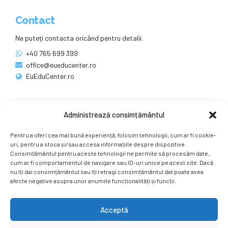
Contact
Ne puteți contacta oricând pentru detalii.
+40 765 699 399
office@eueducenter.ro
EuEduCenter.ro
Administrează consimțământul
Rețele sociale
Pentru a oferi cea mai bună experiență, folosim tehnologii, cum ar fi cookie-
Ne puteți găsi și pe rețelele sociale.
uri, pentru a stoca și/sau accesa informațiile despre dispozitive.
Consimțământul pentru aceste tehnologii ne permite să procesăm date,
cum ar fi comportamentul de navigare sau ID-uri unice pe acest site. Dacă
nu îți dai consimțământul sau îți retragi consimțământul dat poate avea
afecte negative asupra unor anumite funcționalități și funcții.
Acceptă
Copyright by
EuEduCenter.ro
.