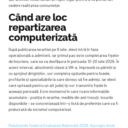
vedere realitatea concurenței.
Când are loc
repartizarea
computerizată
După publicarea ierarhiei pe 9 iulie, elevii intră în faza
operațională a admiterii, iar primul pas este completarea fișelor
de înscriere, care se va desfășura în perioada 13-20 iulie 2026. În
acest interval, absolvenții clasei a VIII-a, împreună cu părinții și
cu sprijinul diriginților, vor completa opțiunile pentru liceele,
profilurile și specializările la care doresc să fie admiși, iar elevii
care optează pentru un alt județ își vor transmite fișele în
aceeași perioadă. Este momentul în care toate informațiile
acumulate – poziția în ierarhie, mediile din anii trecuți, locurile
disponibile – se concretizează într-o listă de preferințe care va fi
prelucrată de sistemul computerizat.
Rezultatele finale la Evaluarea Națională 2026. Aproape două