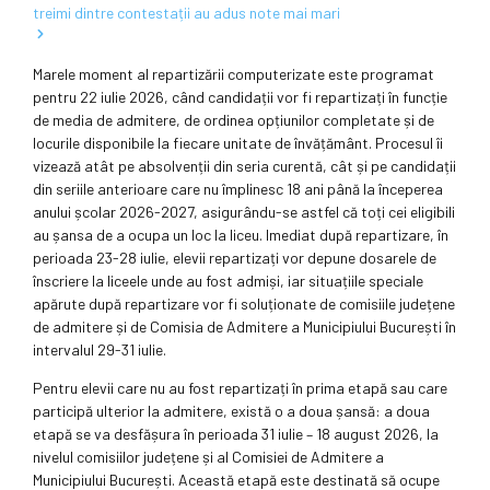
treimi dintre contestații au adus note mai mari
Marele moment al repartizării computerizate este programat
pentru 22 iulie 2026, când candidații vor fi repartizați în funcție
de media de admitere, de ordinea opțiunilor completate și de
locurile disponibile la fiecare unitate de învățământ. Procesul îi
vizează atât pe absolvenții din seria curentă, cât și pe candidații
din seriile anterioare care nu împlinesc 18 ani până la începerea
anului școlar 2026-2027, asigurându-se astfel că toți cei eligibili
au șansa de a ocupa un loc la liceu. Imediat după repartizare, în
perioada 23-28 iulie, elevii repartizați vor depune dosarele de
înscriere la liceele unde au fost admiși, iar situațiile speciale
apărute după repartizare vor fi soluționate de comisiile județene
de admitere și de Comisia de Admitere a Municipiului București în
intervalul 29-31 iulie.
Pentru elevii care nu au fost repartizați în prima etapă sau care
participă ulterior la admitere, există o a doua șansă: a doua
etapă se va desfășura în perioada 31 iulie – 18 august 2026, la
nivelul comisiilor județene și al Comisiei de Admitere a
Municipiului București. Această etapă este destinată să ocupe