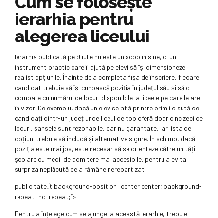
Cum se folosește
ierarhia pentru
alegerea liceului
Ierarhia publicată pe 9 iulie nu este un scop în sine, ci un
instrument practic care îi ajută pe elevi să își dimensioneze
realist opțiunile. Înainte de a completa fișa de înscriere, fiecare
candidat trebuie să își cunoască poziția în județul său și să o
compare cu numărul de locuri disponibile la liceele pe care le are
în vizor. De exemplu, dacă un elev se află printre primii o sută de
candidați dintr-un județ unde liceul de top oferă doar cincizeci de
locuri, șansele sunt rezonabile, dar nu garantate, iar lista de
opțiuni trebuie să includă și alternative sigure. În schimb, dacă
poziția este mai jos, este necesar să se orienteze către unități
școlare cu medii de admitere mai accesibile, pentru a evita
surpriza neplăcută de a rămâne nerepartizat.
publicitate
„); background-position: center center; background-
repeat: no-repeat;”>
Pentru a înțelege cum se ajunge la această ierarhie, trebuie