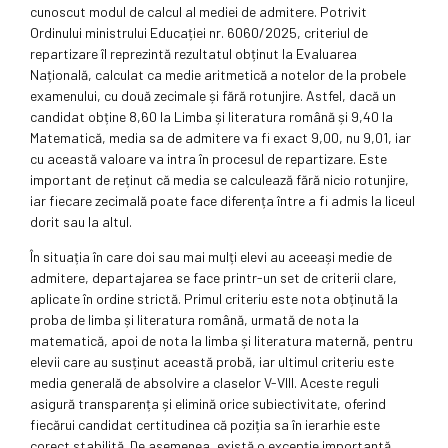
cunoscut modul de calcul al mediei de admitere. Potrivit
Ordinului ministrului Educației nr. 6060/2025, criteriul de
repartizare îl reprezintă rezultatul obținut la Evaluarea
Națională, calculat ca medie aritmetică a notelor de la probele
examenului, cu două zecimale și fără rotunjire. Astfel, dacă un
candidat obține 8,60 la Limba și literatura română și 9,40 la
Matematică, media sa de admitere va fi exact 9,00, nu 9,01, iar
cu această valoare va intra în procesul de repartizare. Este
important de reținut că media se calculează fără nicio rotunjire,
iar fiecare zecimală poate face diferența între a fi admis la liceul
dorit sau la altul.
În situația în care doi sau mai mulți elevi au aceeași medie de
admitere, departajarea se face printr-un set de criterii clare,
aplicate în ordine strictă. Primul criteriu este nota obținută la
proba de limba și literatura română, urmată de nota la
matematică, apoi de nota la limba și literatura maternă, pentru
elevii care au susținut această probă, iar ultimul criteriu este
media generală de absolvire a claselor V-VIII. Aceste reguli
asigură transparența și elimină orice subiectivitate, oferind
fiecărui candidat certitudinea că poziția sa în ierarhie este
corect stabilită. De asemenea, există o excepție importantă