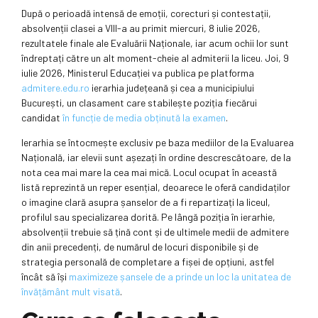
După o perioadă intensă de emoții, corecturi și contestații,
absolvenții clasei a VIII-a au primit miercuri, 8 iulie 2026,
rezultatele finale ale Evaluării Naționale, iar acum ochii lor sunt
îndreptați către un alt moment-cheie al admiterii la liceu. Joi, 9
iulie 2026, Ministerul Educației va publica pe platforma
admitere.edu.ro
ierarhia județeană și cea a municipiului
București, un clasament care stabilește poziția fiecărui
candidat
în funcție de media obținută la examen
.
Ierarhia se întocmește exclusiv pe baza mediilor de la Evaluarea
Națională, iar elevii sunt așezați în ordine descrescătoare, de la
nota cea mai mare la cea mai mică. Locul ocupat în această
listă reprezintă un reper esențial, deoarece le oferă candidaților
o imagine clară asupra șanselor de a fi repartizați la liceul,
profilul sau specializarea dorită. Pe lângă poziția în ierarhie,
absolvenții trebuie să țină cont și de ultimele medii de admitere
din anii precedenți, de numărul de locuri disponibile și de
strategia personală de completare a fișei de opțiuni, astfel
încât să își
maximizeze șansele de a prinde un loc la unitatea de
învățământ mult visată
.