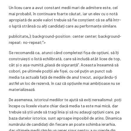
Un liceu care a avut constant medii mari de admitere este, cel
mai probabil, în continuare foarte căutat, iar un elev cu o notă
apropiată de acele valori trebuie să fie conștient că se află într-
o luptă strânsă cu alți candidați care au performanțe similare.
publicitate
„); background-position: center center; background-
repeat: no-repeat;”>
Se recomandă ca, atunci când completezi fișa de opțiuni, să îți
construiești o listă echilibrată, care să includă atât licee de top,
cât și o așa-numită „plasă de siguranță”. Aceasta înseamnă să
cobori, pe ultimele poziții ale fișei, cu cel puțin un punct sub
media ta actuală față de mediile de anul trecut, asigurându-ți
astfel un loc de rezervă, în caz că opțiunile mai ambițioase nu se
materializează.
De asemenea, istoricul mediilor te ajută să eviți nerealismul: poți
începe cu liceele visate chiar dacă media ta este mai mică, dar
trebuie să știi unde să tragi linia și să nu adaugi opțiuni care, pe
baza datelor istorice, sunt aproape imposibil de atins. Dinamica
numărului de candidați din fiecare an poate schimba ierarhia,
dar ultimele medii rămân un reper sigur pentru a nu pierde din