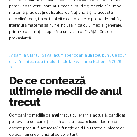
pentru absolvenții care au urmat cursurile gimnaziale în limba
maternă și au susținut Evaluarea Națională și la această
disciplină: aceștia pot solicita ca nota de la proba de limbă și
literatură maternă să nu fie inclusă în calculul mediei generale,
printr-o declarație depusă la unitatea de învățământ de
proveniență.
„Visam la Sfântul Sava, acum sper doar la un liceu bun”. Ce spun
elevii înaintea rezultatelor finale la Evaluarea Națională 2026
De ce contează
ultimele medii de anul
trecut
Comparând mediile de anul trecut cu ierarhia actuală, candidații
pot evalua concurența reală pentru fiecare liceu, deoarece
aceste praguri fluctuează în funcție de dificultatea subiectelor
de examen și de numărul de solicitanți.